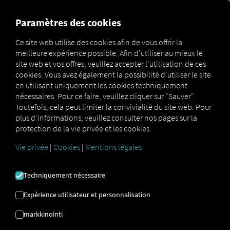
MARKETPLACE
APERÇU
Paramètres des cookies
Ce site web utilise des cookies afin de vous offrir la
meilleure expérience possible. Afin d'utiliser au mieux le
Marketplace
Connectors
Volvo Connect
How to
site web et vos offres, veuillez accepter l'utilisation de ces
cookies. Vous avez également la possibilité d'utiliser le site
en utilisant uniquement les cookies techniquement
nécessaires. Pour ce faire, veuillez cliquer sur "Sauver".
VOLVO
Toutefois, cela peut limiter la convivialité du site web. Pour
plus d'informations, veuillez consulter nos pages sur la
protection de la vie privée et les cookies.
INTÉGRATION
Vie privée
|
Cookies
|
Mentions légales
Instructions étape par étape pour
Techniquement nécessaire
équiper vos véhicules avec RIO se
Expérience utilisateur et personnalisation
connecter.
markkinointi