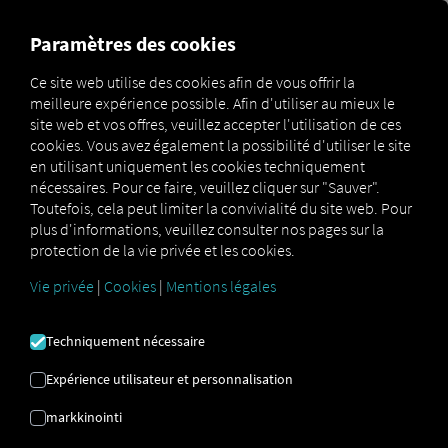
MARKETPLACE
APERÇU
Paramètres des cookies
Ce site web utilise des cookies afin de vous offrir la
meilleure expérience possible. Afin d'utiliser au mieux le
Marketplace
Connectors
Webfleet Connect
site web et vos offres, veuillez accepter l'utilisation de ces
cookies. Vous avez également la possibilité d'utiliser le site
en utilisant uniquement les cookies techniquement
nécessaires. Pour ce faire, veuillez cliquer sur "Sauver".
Toutefois, cela peut limiter la convivialité du site web. Pour
WEBFLEET CONNECTER
plus d'informations, veuillez consulter nos pages sur la
protection de la vie privée et les cookies.
Vie privée
|
Cookies
|
Mentions légales
Intégration d'un fournisseur externe
Disposez-vous d'un boîtier
webfleet
LINK
Techniquement nécessaire
installé dans votre véhicule ? Connectez
alors les véhicules correspondants
Expérience utilisateur et personnalisation
directement à la
plateforme RIO
et affichez
markkinointi
leur position sur la
carte RIO
.