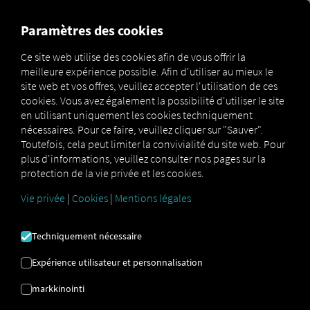
MARKETPLACE
APERÇU
Paramètres des cookies
Ce site web utilise des cookies afin de vous offrir la
meilleure expérience possible. Afin d'utiliser au mieux le
Marketplace
Compliant M
site web et vos offres, veuillez accepter l'utilisation de ces
cookies. Vous avez également la possibilité d'utiliser le site
en utilisant uniquement les cookies techniquement
nécessaires. Pour ce faire, veuillez cliquer sur "Sauver".
Toutefois, cela peut limiter la convivialité du site web. Pour
plus d'informations, veuillez consulter nos pages sur la
protection de la vie privée et les cookies.
COMPLIANT M
Vie privée
|
Cookies
|
Mentions légales
Techniquement nécessaire
Téléchargement à distance des
données du tachygraphe
Expérience utilisateur et personnalisation
markkinointi
En tant qu'entreprise de transport, vous êtes
légalement tenu de lire et de stocker