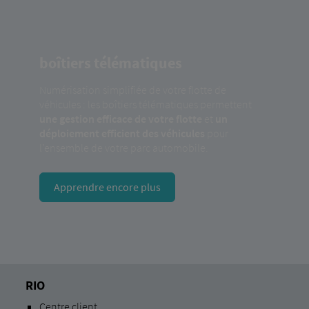
boîtiers télématiques
Numérisation simplifiée de votre flotte de
véhicules : les boîtiers télématiques permettent
une gestion efficace de votre flotte
et
un
déploiement efficient des véhicules
pour
l’ensemble de votre parc automobile.
Apprendre encore plus
RIO
Centre client