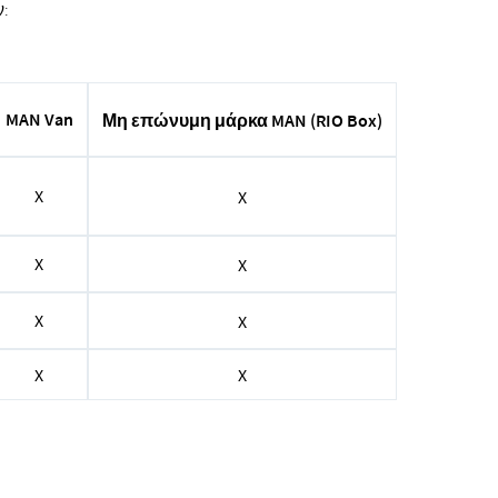
ν:
MAN Van
Μη επώνυμη μάρκα MAN (RIO Box)
X
X
X
X
X
X
X
X