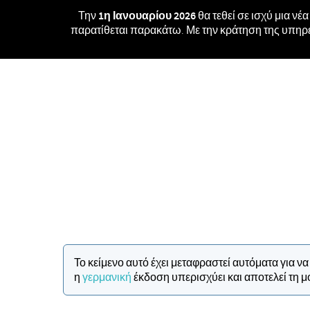
Την
1η Ιανουαρίου 2026
θα τεθεί σε ισχύ μια νέ
παρατίθεται παρακάτω. Με την κράτηση της υπηρε
Το κείμενο αυτό έχει μεταφραστεί αυτόματα για 
η
γερμανική
έκδοση υπερισχύει και αποτελεί τη 