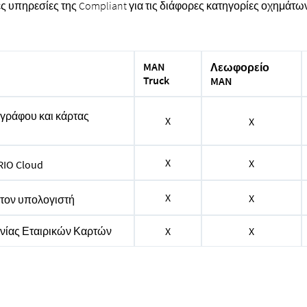
ς υπηρεσίες της Compliant για τις διάφορες κατηγορίες οχημάτω
MAN
Λεωφορείο
Truck
MAN
γράφου και κάρτας
X
X
X
X
RIO Cloud
X
X
τον υπολογιστή
ενίας Εταιρικών Καρτών
X
X