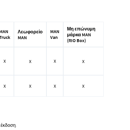
Μη επώνυμη
MAN
MAN
Λεωφορείο
μάρκα MAN
Van
Truck
MAN
(RIO Box)
X
X
X
X
X
X
X
X
 έκδοση.