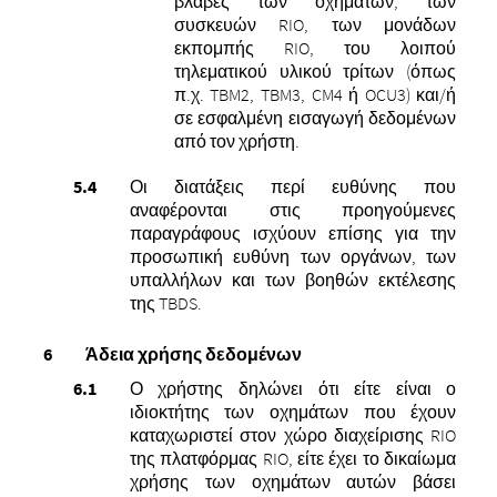
βλάβες των οχημάτων, των
συσκευών RIO, των μονάδων
εκπομπής RIO, του λοιπού
τηλεματικού υλικού τρίτων (όπως
π.χ. TBM2, TBM3, CM4 ή OCU3) και/ή
σε εσφαλμένη εισαγωγή δεδομένων
από τον χρήστη.
Οι διατάξεις περί ευθύνης που
αναφέρονται στις προηγούμενες
παραγράφους ισχύουν επίσης για την
προσωπική ευθύνη των οργάνων, των
υπαλλήλων και των βοηθών εκτέλεσης
της TBDS.
Άδεια χρήσης δεδομένων
Ο χρήστης δηλώνει ότι είτε είναι ο
ιδιοκτήτης των οχημάτων που έχουν
καταχωριστεί στον χώρο διαχείρισης RIO
της πλατφόρμας RIO, είτε έχει το δικαίωμα
χρήσης των οχημάτων αυτών βάσει