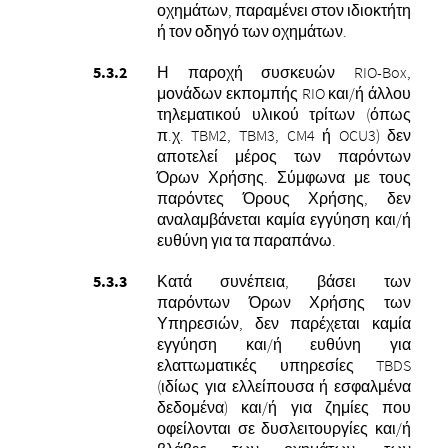
οχημάτων, παραμένει στον ιδιοκτήτη
ή τον οδηγό των οχημάτων.
Η παροχή συσκευών RIO-Box,
μονάδων εκπομπής RIO και/ή άλλου
τηλεματικού υλικού τρίτων (όπως
π.χ. TBM2, TBM3, CM4 ή OCU3) δεν
αποτελεί μέρος των παρόντων
Όρων Χρήσης. Σύμφωνα με
τους
παρόντες Όρους Χρήσης, δεν
αναλαμβάνεται καμία εγγύηση και/ή
ευθύνη για τα παραπάνω.
Κατά συνέπεια, βάσει των
παρόντων Όρων Χρήσης των
Υπηρεσιών, δεν παρέχεται καμία
εγγύηση και/ή ευθύνη για
ελαττωματικές υπηρεσίες TBDS
(ιδίως για ελλείπουσα ή εσφαλμένα
δεδομένα) και/ή για ζημίες που
οφείλονται σε δυσλειτουργίες και/ή