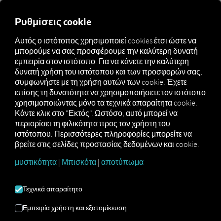
Ρυθμίσεις cookie
Το chat στην επάνω
Αυτός ο ιστότοπος χρησιμοποιεί cookies έτσι ώστε να
γραμμή πλοήγησης
μπορούμε να σας προσφέρουμε την καλύτερη δυνατή
εμπειρία στον ιστότοπο. Για να κάνετε την καλύτερη
δυνατή χρήση του ιστότοπου και των προσφορών σας,
Σε αυτή την ενότητα θα μάθετε πώς
λειτουργεί
η
συμφωνήστε με τη χρήση αυτών των cookie. Έχετε
επικοινωνία μέσω chat μεταξύ των χρηστών της
επίσης τη δυνατότητα να χρησιμοποιήσετε τον ιστότοπο
πλατφόρμας και των χρηστών της
εφαρμογής Pocket
χρησιμοποιώντας μόνο τα τεχνικά απαραίτητα cookie.
Driver
, καθώς και ποια ιδιαιτερότητες πρέπει να
Κάντε κλικ στο "Εκτός". Ωστόσο, αυτό μπορεί να
λάβετε υπόψη.
περιορίσει τη φιλικότητα προς τον χρήστη του
ιστότοπου. Περισσότερες πληροφορίες μπορείτε να
βρείτε στις σελίδες προστασίας δεδομένων και cookie.
μυστικότητα
|
Μπισκότα
|
αποτύπωμα
Τεχνικά απαραίτητο
Εμπειρία χρήστη και εξατομίκευση