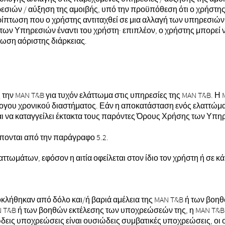
ιών / αύξηση της αμοιβής, υπό την προϋπόθεση ότι ο χρήστης έ
ίπτωση που ο χρήστης αντιταχθεί σε μια αλλαγή των υπηρεσιών /
ων Υπηρεσιών έναντι του χρήστη· επιπλέον, ο χρήστης μπορεί ν
ωση αόριστης διάρκειας.
την MAN T&B για τυχόν ελάττωμα στις υπηρεσίες της MAN T&B. Η
ογου χρονικού διαστήματος. Εάν η αποκατάσταση ενός ελαττώμα
ται να καταγγείλει έκτακτα τους παρόντες Όρους Χρήσης των Υπη
έπονται από την παράγραφο 5.2.
αττωμάτων, εφόσον η αιτία οφείλεται στον ίδιο τον χρήστη ή σε 
οκλήθηκαν από δόλο και/ή βαριά αμέλεια της MAN T&B ή των βοη
N T&B ή των βοηθών εκτέλεσης των υποχρεώσεών της, η MAN T&B 
εις υποχρεώσεις είναι ουσιώδεις συμβατικές υποχρεώσεις, οι ο