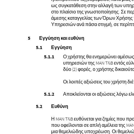
ως συγκατάθεση στην αλλαγή των υπηρεσ
στο πλαίσιο της γνωστοποίησης. Σε περ
άμεσης καταγγελίας των Όρων Χρήσης τ
Υπηρεσιών ανά πάσα στιγμή, σε περίπτ
Εγγύηση και ευθύνη
Εγγύηση
Ο χρήστης θα ενημερώνει αμέσως 
υπηρεσιών της MAN T&B εντός εύλ
δύο (2) φορές, ο χρήστης δικαιού
Οι λοιπές αξιώσεις του χρήστη δι
Αποκλείονται οι αξιώσεις λόγω ελ
Ευθύνη
Η MAN T&B ευθύνεται για ζημίες που πρ
που οφείλονται σε απλή αμέλεια της MA
μια θεμελιώδης υποχρέωση. Οι θεμελιώδ