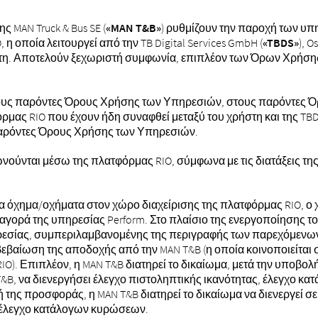
 MAN Truck & Bus SE (
«MAN T&B»
) ρυθμίζουν την παροχή των υπ
 οποία λειτουργεί από την TB Digital Services GmbH (
«TBDS»
), 
στη. Αποτελούν ξεχωριστή συμφωνία, επιπλέον των Όρων Χρήσης
στους παρόντες Όρους Χρήσης των Υπηρεσιών, στους παρόντες 
μας RIO που έχουν ήδη συναφθεί μεταξύ του χρήστη και της TBD
 παρόντες Όρους Χρήσης των Υπηρεσιών.
ούνται μέσω της πλατφόρμας RIO, σύμφωνα με τις διατάξεις τ
χημα/οχήματα στον χώρο διαχείρισης της πλατφόρμας RIO, ο χρ
 αγορά της υπηρεσίας Perform. Στο πλαίσιο της ενεργοποίησης τ
εσίας, συμπεριλαμβανομένης της περιγραφής των παρεχόμενων
ιβεβαίωση της αποδοχής από την MAN T&B (η οποία κοινοποιείτα
O). Επιπλέον, η MAN T&B διατηρεί το δικαίωμα, μετά την υποβολ
B, να διενεργήσει έλεγχο πιστοληπτικής ικανότητας, έλεγχο κ
ή της προσφοράς, η MAN T&B διατηρεί το δικαίωμα να διενεργεί σ
ή έλεγχο κατάλογων κυρώσεων.