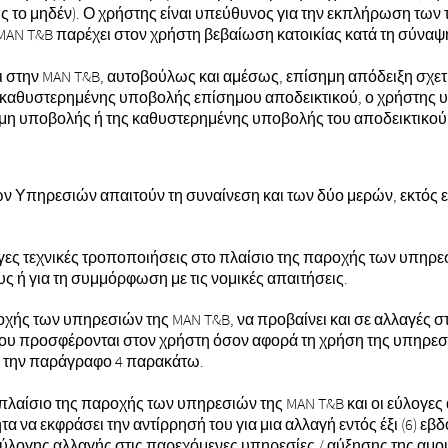
το μηδέν). Ο χρήστης είναι υπεύθυνος για την εκπλήρωση των
MAN T&B παρέχει στον χρήστη βεβαίωση κατοικίας κατά τη σύναψ
 στην MAN T&B, αυτοβούλως και αμέσως, επίσημη απόδειξη σχετι
καθυστερημένης υποβολής επίσημου αποδεικτικού, ο χρήστης υ
μη υποβολής ή της καθυστερημένης υποβολής του αποδεικτικού
 Υπηρεσιών απαιτούν τη συναίνεση και των δύο μερών, εκτός 
γες τεχνικές τροποποιήσεις στο πλαίσιο της παροχής των υπηρεσ
υς ή για τη συμμόρφωση με τις νομικές απαιτήσεις.
οχής των υπηρεσιών της MAN T&B, να προβαίνει και σε αλλαγές σ
υ προσφέρονται στον χρήστη όσον αφορά τη χρήση της υπηρεσίας
ε την παράγραφο 4 παρακάτω.
 πλαίσιο της παροχής των υπηρεσιών της MAN T&B και οι εύλογες
τα να εκφράσει την αντίρρησή του για μια αλλαγή εντός έξι (6)
εύλογης αλλαγής στις παρεχόμενες υπηρεσίες / αύξησης της αμοιβ