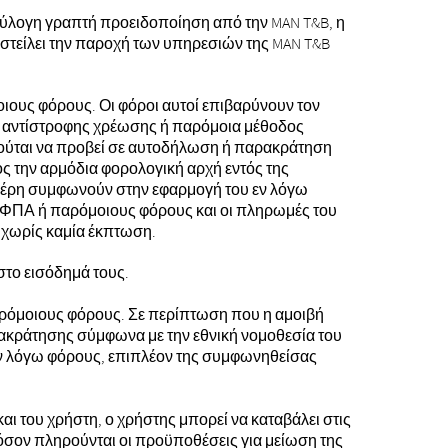
εύλογη γραπτή προειδοποίηση από την MAN T&B, η
αστείλει την παροχή των υπηρεσιών της MAN T&B
οιους φόρους. Οι φόροι αυτοί επιβαρύνουν τον
ς αντίστροφης χρέωσης ή παρόμοια μέθοδος
ούται να προβεί σε αυτοδήλωση ή παρακράτηση
 την αρμόδια φορολογική αρχή εντός της
 μέρη συμφωνούν στην εφαρμογή του εν λόγω
ίς ΦΠΑ ή παρόμοιους φόρους και οι πληρωμές του
 χωρίς καμία έκπτωση.
στο εισόδημά τους.
αρόμοιους φόρους. Σε περίπτωση που η αμοιβή
ακράτησης σύμφωνα με την εθνική νομοθεσία του
εν λόγω φόρους, επιπλέον της συμφωνηθείσας
ι του χρήστη, ο χρήστης μπορεί να καταβάλει στις
σον πληρούνται οι προϋποθέσεις για μείωση της