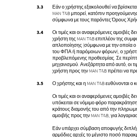
Εάν ο χρήστης εξακολουθεί να βρίσκετ
MAN T&B μπορεί, κατόπιν προηγούμενης 
σύμφωνα με τους παρόντες Όρους Χρήσ
Οι τιμές και οι αναφερόμενες αμοιβές 
χρήστη της MAN T&B επιπλέον της συμ
απλοποίησης (σύμφωνα με την οποία ο
του ΦΠΑ ή παρόμοιων φόρων), ο χρήστη
προβλεπόμενης προθεσμίας. Σε περίπτω
μηχανισμού. Ανεξάρτητα από αυτό, οι τ
χρήστη προς την MAN T&B πρέπει να πρ
Ο χρήστης και η MAN T&B ευθύνονται ο 
Οι τιμές και οι αναφερόμενες αμοιβές
υπόκειται σε νόμιμο φόρο παρακράτηση
κράτους διαμονής του από την πληρωμή
αμοιβής προς την MAN T&B, για λογαριασ
Εάν υπάρχει σύμβαση αποφυγής διπλής φ
αρμόδιες αρχές το μέγιστο ποσό παρακ