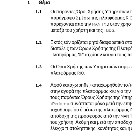
Θέμα
Οι παρόντες Όροι Χρήσης Υπηρεσιών της
παράγραφο 2 μέσω της πλατφόρμας RIO, η
παρέχονται από την MAN T&B στον χρή
μεταξύ του χρήστη και της TBDS.
Εκτός εάν ορίζεται ρητά διαφορετικά 
διατάξεις των Όρων Χρήσης της Πλατφόρ
Πλατφόρμας RIO ισχύουν και για τους
Οι Όροι Χρήσης των Υπηρεσιών συμφων
πλατφόρμας RIO.
Αφού καταχωρηθεί/καταχωρηθούν το/τα ό
στην αγορά της πλατφόρμας RIO για την
τους παρόντες Όρους Χρήσης της Υπηρ
«Perform» συνάπτεται μόνο μετά την επ
ταχυδρομείου ή μέσω της πλατφόρμας RI
αποδοχή της προσφοράς από την MAN T&
του χρήστη. Ακόμη και μετά την αποδοχ
έλεγχο πιστοληπτικής ικανότητας και/