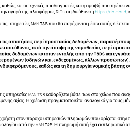
αθώς και οι τεχνικές προδιαγραφές και η αμοιβή που πρέπει να 
στην αγορά της πλατφόρμας RIO, στη διεύθυνση
https://rio.cloud
,
α τις υπηρεσίες MAN T&B που θα παρέχονται μέσω αυτής διέπετ
τις απαιτήσεις περί προστασίας δεδομένων, παραπέμπου
ει υπεύθυνος, από την άποψη της νομοθεσίας περί προστα
σίας δεδομένων κατόπιν εντολής από την TBDS και εγγυάτα
ερομένων (οδηγών και, ενδεχομένως, άλλων προσώπων). 
νδιαφερόμενους, καθώς και τη δημιουργία νομικής βάσης 
 τις υπηρεσίες MAN T&B καθορίζεται βάσει των στοιχείων που α
μενης αξίας. Η χρέωση πραγματοποιείται αναλογικά για τους μήν
ον χρήστη στον πάροχο υπηρεσιών πληρωμών που ορίζεται στην
ιμολογίου από την MAN T&B. Η πληρωμή αυτή έχει εκπληρωτικό απ