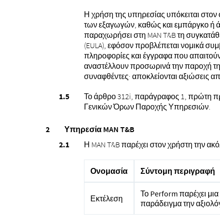
Η χρήση της υπηρεσίας υπόκειται στον 
των εξαγωγών, καθώς και εμπάργκο ή ά
παραχωρήσει στη MAN T&B τη συγκατάθε
(EULA), εφόσον προβλέπεται νομικά συμ
πληροφορίες και έγγραφα που απαιτούν
αναστέλλουν προσωρινά την παροχή της
συναφθέντες· αποκλείονται αξιώσεις 
Το άρθρο 312i, παράγραφος 1, πρώτη πρ
Γενικών Όρων Παροχής Υπηρεσιών.
Υπηρεσία MAN T&B
Η MAN T&B παρέχει στον χρήστη την ακ
Ονομασία
Σύντομη περιγραφή
Το Perform παρέχει μια
Εκτέλεση
παράδειγμα την αξιολό