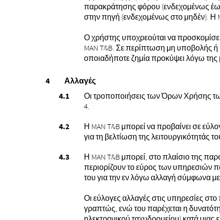
παρακράτησης φόρου (ενδεχομένως έως 
στην πηγή (ενδεχομένως στο μηδέν). Η 
Ο χρήστης υποχρεούται να προσκομίσει
MAN T&B. Σε περίπτωση μη υποβολής ή 
οποιαδήποτε ζημία προκύψει λόγω της 
Αλλαγές
Οι τροποποιήσεις των Όρων Χρήσης των
4.
Η MAN T&B μπορεί να προβαίνει σε εύλο
για τη βελτίωση της λειτουργικότητάς το
Η MAN T&B μπορεί, στο πλαίσιο της παρ
περιορίζουν το εύρος των υπηρεσιών πο
του για την εν λόγω αλλαγή σύμφωνα μ
Οι εύλογες αλλαγές στις υπηρεσίες στο
γραπτώς, ενώ του παρέχεται η δυνατότη
ηλεκτρονικού ταχυδρομείου) κατά μιας 