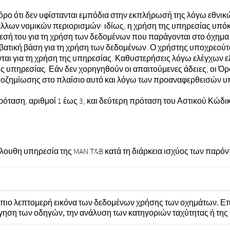
όρο ότι δεν υφίστανται εμπόδια στην εκπλήρωσή της λόγω εθνικ
λλων νομικών περιορισμών· ιδίως, η χρήση της υπηρεσίας υπόκε
σή του για τη χρήση των δεδομένων που παράγονται στο όχημα 
βατική βάση για τη χρήση των δεδομένων. Ο χρήστης υποχρεούτα
ται για τη χρήση της υπηρεσίας. Καθυστερήσεις λόγω ελέγχων 
 υπηρεσίας. Εάν δεν χορηγηθούν οι απαιτούμενες άδειες, οι Ό
αποζημίωσης στο πλαίσιο αυτό και λόγω των προαναφερθεισών
όταση, αριθμοί 1 έως 3, και δεύτερη πρόταση του Αστικού Κώδ
όλουθη υπηρεσία της MAN T&B κατά τη διάρκεια ισχύος των παρ
 πιο λεπτομερή εικόνα των δεδομένων χρήσης των οχημάτων. Επιπ
γηση των οδηγών, την ανάλυση των κατηγοριών ταχύτητας ή τη