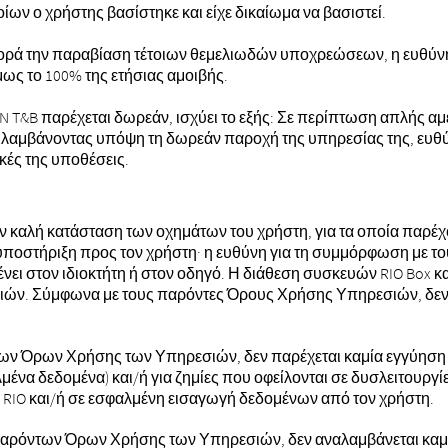
ν ο χρήστης βασίστηκε και είχε δικαίωμα να βασιστεί.
ρά την παραβίαση τέτοιων θεμελιωδών υποχρεώσεων, η ευθύνη τ
μως το 100% της ετήσιας αμοιβής.
 T&B παρέχεται δωρεάν, ισχύει το εξής: Σε περίπτωση απλής α
αμβάνοντας υπόψη τη δωρεάν παροχή της υπηρεσίας της, ευθύνε
ικές της υποθέσεις.
ην καλή κατάσταση των οχημάτων του χρήστη, για τα οποία παρέχο
οστήριξη προς τον χρήστη· η ευθύνη για τη συμμόρφωση με τους
ει στον ιδιοκτήτη ή στον οδηγό. Η διάθεση συσκευών RIO Box κ
. Σύμφωνα με τους παρόντες Όρους Χρήσης Υπηρεσιών, δεν αν
ων Όρων Χρήσης των Υπηρεσιών, δεν παρέχεται καμία εγγύηση κ
λμένα δεδομένα) και/ή για ζημίες που οφείλονται σε δυσλειτουργ
RIO και/ή σε εσφαλμένη εισαγωγή δεδομένων από τον χρήστη.
παρόντων Όρων Χρήσης των Υπηρεσιών, δεν αναλαμβάνεται καμία