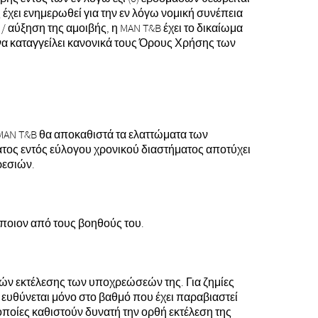
χει ενημερωθεί για την εν λόγω νομική συνέπεια
 αύξηση της αμοιβής, η MAN T&B έχει το δικαίωμα
α καταγγείλει κανονικά τους Όρους Χρήσης των
 MAN T&B θα αποκαθιστά τα ελαττώματα των
τος εντός εύλογου χρονικού διαστήματος αποτύχει
ρεσιών.
κάποιον από τους βοηθούς του.
θών εκτέλεσης των υποχρεώσεών της. Για ζημίες
ευθύνεται μόνο στο βαθμό που έχει παραβιαστεί
ποίες καθιστούν δυνατή την ορθή εκτέλεση της