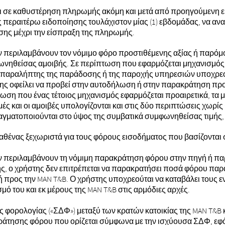
αι σε καθυστέρηση πληρωμής ακόμη και μετά από προηγούμενη 
περαιτέρω ειδοποίησης τουλάχιστον μίας (1) εβδομάδας, να αν
ης μέχρι την είσπραξη της πληρωμής.
δεν περιλαμβάνουν τον νόμιμο φόρο προστιθέμενης αξίας ή παρόμ
φωνηθείσας αμοιβής. Σε περίπτωση που εφαρμόζεται μηχανισμό
 παραλήπτης της παράδοσης ή της παροχής υπηρεσιών υποχρε
ς οφείλει να προβεί στην αυτοδήλωση ή στην παρακράτηση προς
ση που ένας τέτοιος μηχανισμός εφαρμόζεται προαιρετικά, τα
ιμές και οι αμοιβές υπολογίζονται και στις δύο περιπτώσεις χωρ
αγματοποιούνται στο ύψος της συμβατικά συμφωνηθείσας τιμής,
καθένας ξεχωριστά για τους φόρους εισοδήματος που βασίζονται 
 δεν περιλαμβάνουν τη νόμιμη παρακράτηση φόρου στην πηγή ή π
ς, ο χρήστης δεν επιτρέπεται να παρακρατήσει ποσά φόρου παρ
 προς την MAN T&B. Ο χρήστης υποχρεούται να καταβάλει τους 
μό του και εκ μέρους της MAN T&B στις αρμόδιες αρχές.
ορολογίας («ΣΔΦ») μεταξύ των κρατών κατοικίας της MAN T&B κα
ράτησης φόρου που ορίζεται σύμφωνα με την ισχύουσα ΣΔΦ, εφό