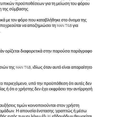
 τυπικών προϋποθέσεων για τη μείωση του φόρου
η της σύμβασης.
κά με τον φόρο που καταβλήθηκε στο όνομα της
ποχρεούται να αποζημιώσει τη MAN T&B για
.
εάν ορίζεται διαφορετικά στην παρούσα παράγραφο
ιών της MAN T&B, ιδίως όταν αυτό είναι απαραίτητο
το περιεχόμενο, υπό την προϋπόθεση ότι αυτές δεν
 ή ότι ο χρήστης δεν έχει εκφράσει την αντίρρησή
 αυξήσεις τιμών κοινοποιούνται στον χρήστη
 εβδομάδων. Η απουσία ένστασης (γραπτώς ή μέσω
ής εντός των εν λόγω έξι (6) εβδομάδων θεωρείται