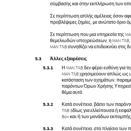
σύμβασης και στην εκπλήρωση των οποίω
Σε περίπτωση απλής αμέλειας όσον αφο
προβλέψιμες ζημίες, με ανώτατο όριο ό
Σε περίπτωση που μια υπηρεσία της MAN
θεμελιωδών υποχρεώσεων, η MAN T&B, λ
MAN T&B συνηθίζει να επιδεικνύει στις δ
Άλλες εξαιρέσεις
Η MAN T&B δεν φέρει ευθύνη για τ
MAN T&B χρησιμεύουν απλώς ως υπ
κατάσταση των οχημάτων, παραμέν
παρόντων Όρων Χρήσης Υπηρεσιών
θέμα αυτό.
Κατά συνέπεια, βάσει των παρόντ
T&B (ιδίως για ελλείπουσα ή εσφα
Box και/ή των μονάδων εκπομπής 
Κατά συνέπεια, στο πλαίσιο των 