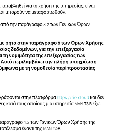
καταβληθεί για τη χρήση της υπηρεσίας, είναι
 και μπορούν να μεταφορτωθούν.
αι από την παράγραφο 3.2 των Γενικών Όρων
με ρητά στην παράγραφο 8 των Όρων Χρήσης
σίας δεδομένων, για την επεξεργασία
ι τη νομιμότητα της επεξεργασίας των
Αυτό περιλαμβάνει την πλήρη υποχρέωση
σύμφωνα με τη νομοθεσία περί προστασίας
ναγράφονται στην πλατφόρμα
https://rio.cloud
και δεν
ες κατά τους οποίους μια υπηρεσία MAN T&B είχε
 παράγραφο 4.2 των Γενικών Όρων Χρήσης της
οτέλεσμα έναντι της MAN T&B.