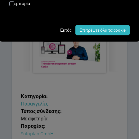
εμπορία
πλατφόρμα RIO καθώς και
λογαριασμό
στην
Soloplan GmbH
.
Εκτός
Επιτρέψτε όλα τα cookie
Κατηγορία:
Παραγγελίες
Τύπος σύνδεσης:
Με αφετηρία
Παροχέας:
Soloplan GmbH