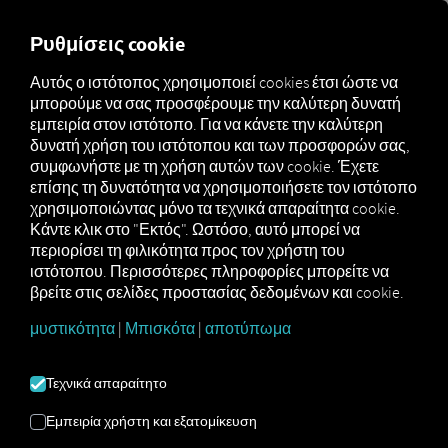
MARKETPLACE
ΕΠΙΣΚΌΠ
Ρυθμίσεις cookie
Αυτός ο ιστότοπος χρησιμοποιεί cookies έτσι ώστε να
μπορούμε να σας προσφέρουμε την καλύτερη δυνατή
Marketplace
Connectors
CarLo Connect
εμπειρία στον ιστότοπο. Για να κάνετε την καλύτερη
δυνατή χρήση του ιστότοπου και των προσφορών σας,
συμφωνήστε με τη χρήση αυτών των cookie. Έχετε
επίσης τη δυνατότητα να χρησιμοποιήσετε τον ιστότοπο
χρησιμοποιώντας μόνο τα τεχνικά απαραίτητα cookie.
CARLO CONNECT
Κάντε κλικ στο "Εκτός". Ωστόσο, αυτό μπορεί να
περιορίσει τη φιλικότητα προς τον χρήστη του
ιστότοπου. Περισσότερες πληροφορίες μπορείτε να
Σύνδεση με εξωτερικό πάροχο
βρείτε στις σελίδες προστασίας δεδομένων και cookie.
μυστικότητα
|
Μπισκότα
|
αποτύπωμα
Χρησιμοποιείτε ήδη την
υπηρεσία
CarLo
της
Soloplan GmbH
; Σε αυτή την
περίπτωση, μπορείτε
να εμπλουτίσετε
Τεχνικά απαραίτητο
αυτήν την υπηρεσία με
δεδομένα από
τις δικές μας υπηρεσίες
. Το μόνο που
Εμπειρία χρήστη και εξατομίκευση
χρειάζεστε είναι πρόσβαση στην