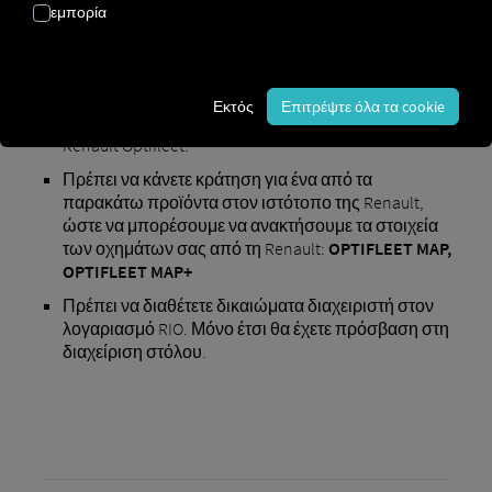
εμπορία
Προϋποθέσεις για την ενεργοποίηση
:
Εκτός
Επιτρέψτε όλα τα cookie
Χρειάζεστε λογαριασμό τόσο στο RIO όσο και στο
Renault Optifleet.
Πρέπει να κάνετε κράτηση για ένα από τα
παρακάτω προϊόντα στον ιστότοπο της Renault,
ώστε να μπορέσουμε να ανακτήσουμε τα στοιχεία
των οχημάτων σας από τη Renault:
OPTIFLEET MAP,
OPTIFLEET MAP+
Πρέπει να διαθέτετε δικαιώματα διαχειριστή στον
λογαριασμό RIO. Μόνο έτσι θα έχετε πρόσβαση στη
διαχείριση στόλου.