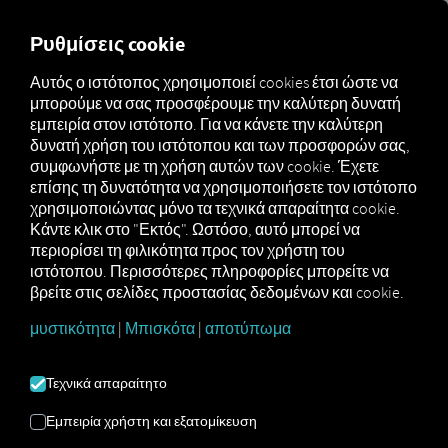
MARKETPLACE
ΕΠΙΣΚΌΠ
Ρυθμίσεις cookie
Αυτός ο ιστότοπος χρησιμοποιεί cookies έτσι ώστε να
μπορούμε να σας προσφέρουμε την καλύτερη δυνατή
Marketplace
Συνδετήρες
Renault Connect
Πώς να
εμπειρία στον ιστότοπο. Για να κάνετε την καλύτερη
δυνατή χρήση του ιστότοπου και των προσφορών σας,
συμφωνήστε με τη χρήση αυτών των cookie. Έχετε
επίσης τη δυνατότητα να χρησιμοποιήσετε τον ιστότοπο
ΕΙΣΑΓΩΓΉ ΣΤΗ
χρησιμοποιώντας μόνο τα τεχνικά απαραίτητα cookie.
Κάντε κλικ στο "Εκτός". Ωστόσο, αυτό μπορεί να
περιορίσει τη φιλικότητα προς τον χρήστη του
RENAULT
ιστότοπου. Περισσότερες πληροφορίες μπορείτε να
βρείτε στις σελίδες προστασίας δεδομένων και cookie.
μυστικότητα
|
Μπισκότα
|
αποτύπωμα
Οδηγίες βήμα προς βήμα για τη
σύνδεση των οχημάτων σας με το
Τεχνικά απαραίτητο
RIO.
Εμπειρία χρήστη και εξατομίκευση