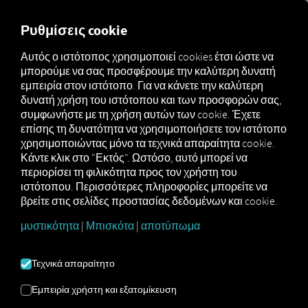
MARKETPLACE
ΕΠΙΣΚΌΠ
Ρυθμίσεις cookie
Αυτός ο ιστότοπος χρησιμοποιεί cookies έτσι ώστε να
μπορούμε να σας προσφέρουμε την καλύτερη δυνατή
Marketplace
Connectors
S3PWeb Connect
εμπειρία στον ιστότοπο. Για να κάνετε την καλύτερη
δυνατή χρήση του ιστότοπου και των προσφορών σας,
συμφωνήστε με τη χρήση αυτών των cookie. Έχετε
επίσης τη δυνατότητα να χρησιμοποιήσετε τον ιστότοπο
χρησιμοποιώντας μόνο τα τεχνικά απαραίτητα cookie.
S3PWEB CONNECT
Κάντε κλικ στο "Εκτός". Ωστόσο, αυτό μπορεί να
περιορίσει τη φιλικότητα προς τον χρήστη του
ιστότοπου. Περισσότερες πληροφορίες μπορείτε να
Σύνδεση με εξωτερικό πάροχο
βρείτε στις σελίδες προστασίας δεδομένων και cookie.
μυστικότητα
|
Μπισκότα
|
αποτύπωμα
Χρησιμοποιείτε ήδη τις υπηρεσίες της
S3pweb
; Τότε μπορείτε
να
εμπλουτίσετε
αυτή την υπηρεσία με
Τεχνικά απαραίτητο
δεδομένα από τις δικές μας
υπηρεσίες
. Το μόνο που χρειάζεστε
Εμπειρία χρήστη και εξατομίκευση
είναι πρόσβαση στην
πλατφόρμα RIO