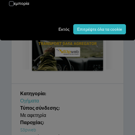
εμπορία
καθώς και
ένας λογαριασμός στην
S3pweb
.
Εκτός
Επιτρέψτε όλα τα cookie
Κατηγορία:
Οχήματα
Τύπος σύνδεσης:
Με αφετηρία
Παροχέας:
S3pweb