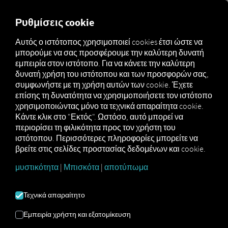
MARKETPLACE
ΕΠΙΣΚΌΠ
Ρυθμίσεις cookie
Αυτός ο ιστότοπος χρησιμοποιεί cookies έτσι ώστε να
μπορούμε να σας προσφέρουμε την καλύτερη δυνατή
Marketplace
Connectors
Timocom Connect
How to
εμπειρία στον ιστότοπο. Για να κάνετε την καλύτερη
δυνατή χρήση του ιστότοπου και των προσφορών σας,
συμφωνήστε με τη χρήση αυτών των cookie. Έχετε
επίσης τη δυνατότητα να χρησιμοποιήσετε τον ιστότοπο
ΕΝΣΩΜΆΤΩΣΗ
χρησιμοποιώντας μόνο τα τεχνικά απαραίτητα cookie.
Κάντε κλικ στο "Εκτός". Ωστόσο, αυτό μπορεί να
περιορίσει τη φιλικότητα προς τον χρήστη του
ΣΤΗ TIMOCOM
ιστότοπου. Περισσότερες πληροφορίες μπορείτε να
βρείτε στις σελίδες προστασίας δεδομένων και cookie.
μυστικότητα
|
Μπισκότα
|
αποτύπωμα
Οδηγίες βήμα προς βήμα για τη
σύνδεση των οχημάτων σας με το
Τεχνικά απαραίτητο
RIO.
Εμπειρία χρήστη και εξατομίκευση