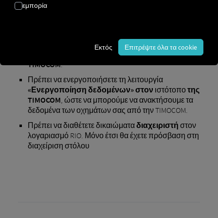
εμπορία
Προϋποθέσεις για την ενεργοποίηση
:
Εκτός
Επιτρέψτε όλα τα cookie
Χρειάζεστε
λογαριασμό
τόσο
στη RIO
όσο και στη
TIMOCOM
.
Πρέπει να ενεργοποιήσετε τη λειτουργία
«Ενεργοποίηση δεδομένων» στον
ιστότοπο
της
TIMOCOM
, ώστε να μπορούμε να ανακτήσουμε τα
δεδομένα των οχημάτων σας από την TIMOCOM.
Πρέπει να διαθέτετε δικαιώματα
διαχειριστή
στον
λογαριασμό RIO. Μόνο έτσι θα έχετε πρόσβαση στη
διαχείριση στόλου