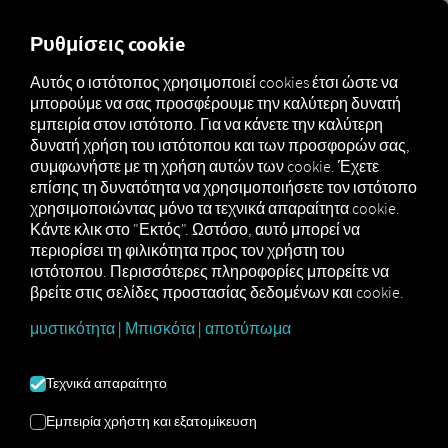
MARKETPLACE
ΕΠΙΣΚΌΠ
Ρυθμίσεις cookie
Αυτός ο ιστότοπος χρησιμοποιεί cookies έτσι ώστε να
μπορούμε να σας προσφέρουμε την καλύτερη δυνατή
Marketplace
Connectors
Transporeon Connect
εμπειρία στον ιστότοπο. Για να κάνετε την καλύτερη
δυνατή χρήση του ιστότοπου και των προσφορών σας,
συμφωνήστε με τη χρήση αυτών των cookie. Έχετε
επίσης τη δυνατότητα να χρησιμοποιήσετε τον ιστότοπο
χρησιμοποιώντας μόνο τα τεχνικά απαραίτητα cookie.
TRANSPOREON
Κάντε κλικ στο "Εκτός". Ωστόσο, αυτό μπορεί να
περιορίσει τη φιλικότητα προς τον χρήστη του
CONNECT
ιστότοπου. Περισσότερες πληροφορίες μπορείτε να
βρείτε στις σελίδες προστασίας δεδομένων και cookie.
Σύνδεση με εξωτερικό πάροχο
μυστικότητα
|
Μπισκότα
|
αποτύπωμα
Χρησιμοποιείτε ήδη τις υπηρεσίες του
Τεχνικά απαραίτητο
συνεργάτη μας
Transporeon
; Τότε
μπορείτε
να εμπλουτίσετε
αυτή την
Εμπειρία χρήστη και εξατομίκευση
υπηρεσία με
δεδομένα από τις δικές