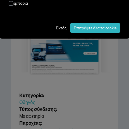
εμπορία
χρειάζεστε είναι πρόσβαση στην
πλατφόρμα RIO, καθώς και
έναν
αντίστοιχο λογαριασμό στον συνεργάτη.
Εκτός
Επιτρέψτε όλα τα cookie
Κατηγορία:
Οδηγός
Τύπος σύνδεσης:
Με αφετηρία
Παροχέας: