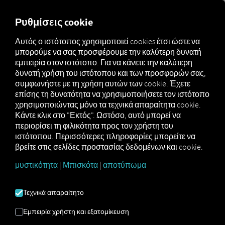
MARKETPLACE
ΕΠΙΣΚΌΠ
Ρυθμίσεις cookie
Αυτός ο ιστότοπος χρησιμοποιεί cookies έτσι ώστε να
μπορούμε να σας προσφέρουμε την καλύτερη δυνατή
Marketplace
Connectors
VDO TIS-Web Connect
εμπειρία στον ιστότοπο. Για να κάνετε την καλύτερη
δυνατή χρήση του ιστότοπου και των προσφορών σας,
συμφωνήστε με τη χρήση αυτών των cookie. Έχετε
επίσης τη δυνατότητα να χρησιμοποιήσετε τον ιστότοπο
χρησιμοποιώντας μόνο τα τεχνικά απαραίτητα cookie.
VDO TIS-WEB CONNECT
Κάντε κλικ στο "Εκτός". Ωστόσο, αυτό μπορεί να
περιορίσει τη φιλικότητα προς τον χρήστη του
ιστότοπου. Περισσότερες πληροφορίες μπορείτε να
Σύνδεση με εξωτερικό πάροχο
βρείτε στις σελίδες προστασίας δεδομένων και cookie.
μυστικότητα
|
Μπισκότα
|
αποτύπωμα
Χρησιμοποιείτε ήδη την
υπηρεσία VDO
TIS-Web DMM
της
Continental
Automotive GmbH
; Σε αυτή την
Τεχνικά απαραίτητο
περίπτωση, μπορείτε
να εμπλουτίσετε
αυτήν την υπηρεσία με
δεδομένα από
Εμπειρία χρήστη και εξατομίκευση
τις δικές μας υπηρεσίες
. Το μόνο που