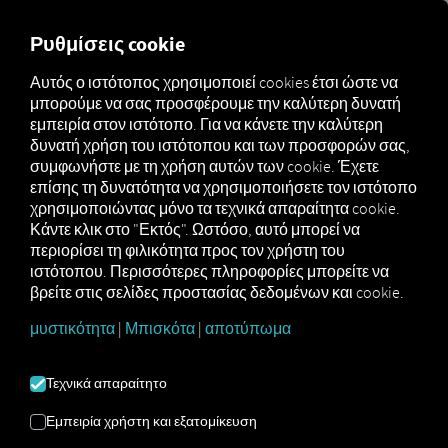
MARKETPLACE
ΕΠΙΣΚΌΠ
Ρυθμίσεις cookie
Αυτός ο ιστότοπος χρησιμοποιεί cookies έτσι ώστε να
μπορούμε να σας προσφέρουμε την καλύτερη δυνατή
Marketplace
Connectors
YellowFox Connect
εμπειρία στον ιστότοπο. Για να κάνετε την καλύτερη
δυνατή χρήση του ιστότοπου και των προσφορών σας,
συμφωνήστε με τη χρήση αυτών των cookie. Έχετε
επίσης τη δυνατότητα να χρησιμοποιήσετε τον ιστότοπο
χρησιμοποιώντας μόνο τα τεχνικά απαραίτητα cookie.
YELLOWFOX CONNECT
Κάντε κλικ στο "Εκτός". Ωστόσο, αυτό μπορεί να
περιορίσει τη φιλικότητα προς τον χρήστη του
ιστότοπου. Περισσότερες πληροφορίες μπορείτε να
Σύνδεση με εξωτερικό πάροχο
βρείτε στις σελίδες προστασίας δεδομένων και cookie.
μυστικότητα
|
Μπισκότα
|
αποτύπωμα
Χρησιμοποιείτε ήδη τις υπηρεσίες της
YellowFox GmbH
; Τότε μπορείτε
να
εμπλουτίσετε
αυτήν την υπηρεσία με
Τεχνικά απαραίτητο
δεδομένα από τις δικές μας
υπηρεσίες
. Το μόνο που χρειάζεστε
Εμπειρία χρήστη και εξατομίκευση
είναι πρόσβαση στην
πλατφόρμα RIO