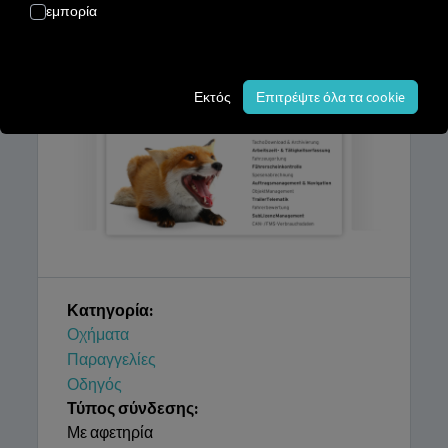
εμπορία
καθώς και
ένας λογαριασμός στην
YellowFox GmbH
.
Εκτός
Επιτρέψτε όλα τα cookie
Κατηγορία:
Οχήματα
Παραγγελίες
Οδηγός
Τύπος σύνδεσης:
Με αφετηρία