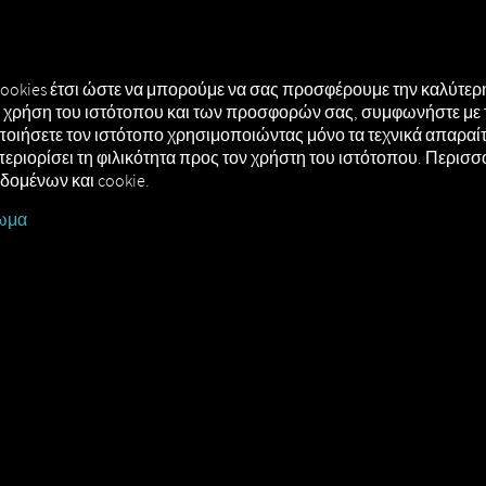
ΗΣΗ
MAN DIGITALSERVICES
CONNECTORS
cookies έτσι ώστε να μπορούμε να σας προσφέρουμε την καλύτερη
τή χρήση του ιστότοπου και των προσφορών σας, συμφωνήστε με 
οιήσετε τον ιστότοπο χρησιμοποιώντας μόνο τα τεχνικά απαραίτη
περιορίσει τη φιλικότητα προς τον χρήστη του ιστότοπου. Περισ
εδομένων και cookie.
ωμα