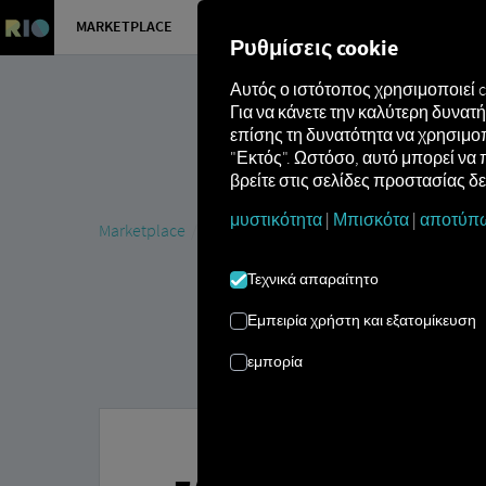
MARKETPLACE
ΕΠΙΣΚΌΠ
Ρυθμίσεις cookie
Αυτός ο ιστότοπος χρησιμοποιεί 
Για να κάνετε την καλύτερη δυνα
επίσης τη δυνατότητα να χρησιμοπ
"Εκτός". Ωστόσο, αυτό μπορεί να 
βρείτε στις σελίδες προστασίας δ
μυστικότητα
|
Μπισκότα
|
αποτύπ
Marketplace
Connectors
zaarc.next Connect
Τεχνικά απαραίτητο
Εμπειρία χρήστη και εξατομίκευση
εμπορία