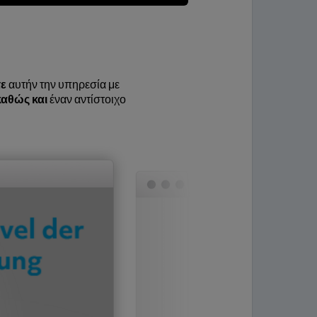
τε
αυτήν την υπηρεσία με
καθώς και
έναν αντίστοιχο