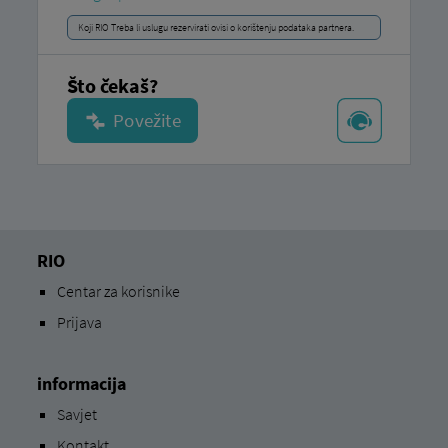
Koji RIO Treba li uslugu rezervirati ovisi o korištenju podataka partnera.
Što čekaš?
RIO
Centar za korisnike
Prijava
informacija
Savjet
Kontakt