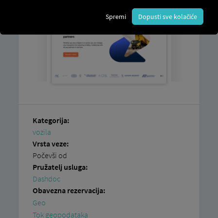
Spremi
Dopusti sve kolačiće
Kategorija:
vozila
Vrsta veze:
Počevši od
Pružatelj usluga:
Dashdoc
Obavezna rezervacija:
Geo
Tok geopodataka