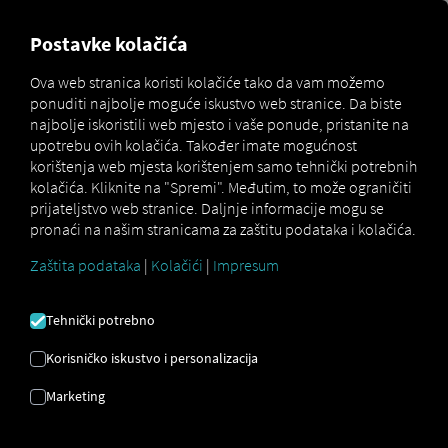
MARKETPLACE
PREGLED
Postavke kolačića
Ova web stranica koristi kolačiće tako da vam možemo
ponuditi najbolje moguće iskustvo web stranice. Da biste
Marketplace
Connectors
Dashdoc Connect
najbolje iskoristili web mjesto i vaše ponude, pristanite na
upotrebu ovih kolačića. Također imate mogućnost
korištenja web mjesta korištenjem samo tehnički potrebnih
kolačića. Kliknite na "Spremi". Međutim, to može ograničiti
prijateljstvo web stranice. Daljnje informacije mogu se
DASHDOC POVEŽI SE
pronaći na našim stranicama za zaštitu podataka i kolačića.
Zaštita podataka
|
Kolačići
|
Impresum
Integracija vanjskog pružatelja usluga
Tehnički potrebno
Već koristite usluge našeg partnera
Dashdoc
? Tada možete
proširiti ovu
Korisničko iskustvo i personalizacija
uslugu podacima iz naših usluga
. Sve što
Marketing
vam treba je pristup
RIO platformi
i
Dashdoc
račun.