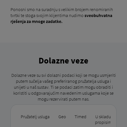
Ponosni smo na suradnju s velikim brojem renomiranih
tvrtki te stoga svojim klijentima nudimo
sveobuhvatna
rješenja za mnoge zadatke.
Dolazne veze
Dolazne veze su svi dolazni podaci koji se mogu usmjeriti
putem sučelja vašeg preferiranog pružatelja usluga i
unijeti u naš sustav. Ti se podaci zatim mogu obraditi i
koristiti u odgovarajućim navedenim uslugama koje se
mogu rezervirati putem nas.
Pružatelj usluga
Geo
Timed
U skladu s
Pe
propisima