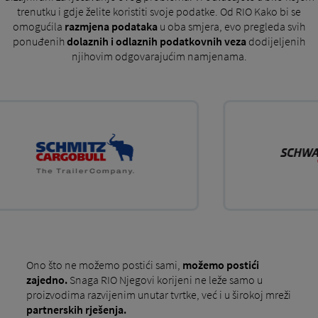
trenutku i gdje želite koristiti svoje podatke. Od RIO Kako bi se
omogućila
razmjena podataka
u oba smjera, evo pregleda svih
ponuđenih
dolaznih i odlaznih podatkovnih veza
dodijeljenih
njihovim odgovarajućim namjenama.
Ono što ne možemo postići sami,
možemo postići
zajedno.
Snaga RIO Njegovi korijeni ne leže samo u
proizvodima razvijenim unutar tvrtke, već i u širokoj mreži
partnerskih rješenja.