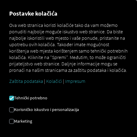
MARKETPLACE
PREGLED
Postavke kolačića
Ova web stranica koristi kolačiće tako da vam možemo
ponuditi najbolje moguće iskustvo web stranice. Da biste
IMA IH TOLIKO...
najbolje iskoristili web mjesto i vaše ponude, pristanite na
upotrebu ovih kolačića. Također imate mogućnost
...a RIO ih sve povezuje!
korištenja web mjesta korištenjem samo tehnički potrebnih
kolačića. Kliknite na "Spremi". Međutim, to može ograničiti
Kao jedini na tržištu, nudi RIO Nudimo
prijateljstvo web stranice. Daljnje informacije mogu se
rješenja za cijelu vašu flotu
– sve iz jednog
pronaći na našim stranicama za zaštitu podataka i kolačića.
izvora. To postižemo ujedinjavanjem brojnih
Zaštita podataka
|
Kolačići
|
Impresum
pružatelja usluga na
RIO platformi
.
Pomaknite se prema dolje kako biste otkrili
Tehnički potrebno
naš izbor sučelja za vanjske pružatelje usluga.
Korisničko iskustvo i personalizacija
Marketing