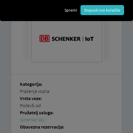
kod
Schenker AG.
Spremi
Dopusti sve kolačiće
Kategorija:
Praćenje vozila
Vrsta veze:
Počevši od
Pružatelj usluga:
Schenker AG
Obavezna rezervacija: