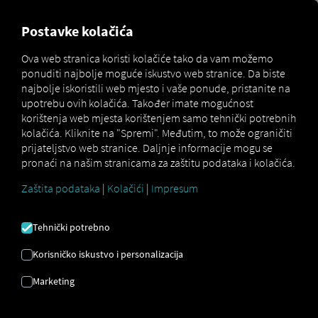
MARKETPLACE
PREGLED
Postavke kolačića
Ova web stranica koristi kolačiće tako da vam možemo
ponuditi najbolje moguće iskustvo web stranice. Da biste
Marketplace
Connectors
DB Schenker Connect
najbolje iskoristili web mjesto i vaše ponude, pristanite na
upotrebu ovih kolačića. Također imate mogućnost
korištenja web mjesta korištenjem samo tehnički potrebnih
kolačića. Kliknite na "Spremi". Međutim, to može ograničiti
prijateljstvo web stranice. Daljnje informacije mogu se
DB SCHENKER IOT
pronaći na našim stranicama za zaštitu podataka i kolačića.
CONNECT
Zaštita podataka
|
Kolačići
|
Impresum
Tehnički potrebno
Integracija vanjskog pružatelja usluga
Korisničko iskustvo i personalizacija
Već koristite usluge našeg partnera
Schenker AG?
Tada možete
proširiti ovu
Marketing
uslugu podacima iz naših usluga
. Sve što
vam treba je pristup
RIO platformi
i račun