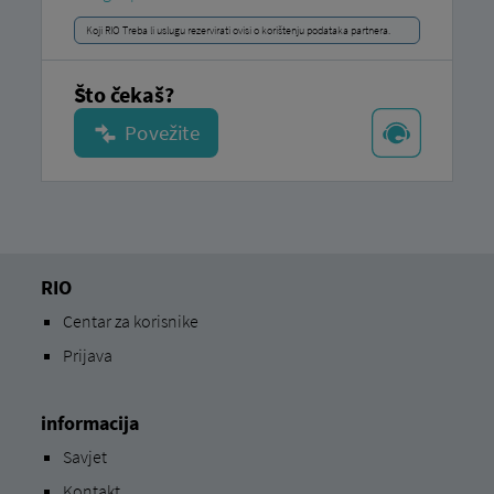
Koji RIO Treba li uslugu rezervirati ovisi o korištenju podataka partnera.
Što čekaš?
RIO
Centar za korisnike
Prijava
informacija
Savjet
Kontakt