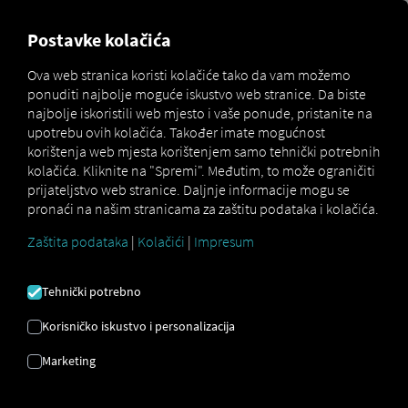
MARKETPLACE
PREGLED
Postavke kolačića
Ova web stranica koristi kolačiće tako da vam možemo
ponuditi najbolje moguće iskustvo web stranice. Da biste
Marketplace
Connectors
Elain Connect
najbolje iskoristili web mjesto i vaše ponude, pristanite na
upotrebu ovih kolačića. Također imate mogućnost
korištenja web mjesta korištenjem samo tehnički potrebnih
kolačića. Kliknite na "Spremi". Međutim, to može ograničiti
prijateljstvo web stranice. Daljnje informacije mogu se
ELAIN POVEŽI SE
pronaći na našim stranicama za zaštitu podataka i kolačića.
Zaštita podataka
|
Kolačići
|
Impresum
Integracija vanjskog pružatelja usluga
Tehnički potrebno
Već koristite
Elain
proizvod tvrtke
Scania
CV Aktiebolag
? Tada možete
proširiti ovu
Korisničko iskustvo i personalizacija
uslugu podacima iz naših usluga
. Sve što
Marketing
vam treba je pristup
RIO platformi
i račun
kod
Scania CV Aktiebolag
.