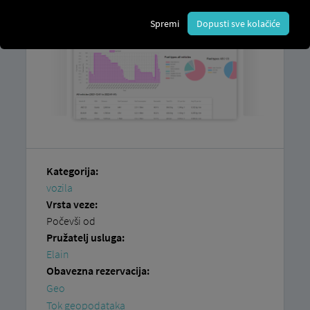
Spremi
Dopusti sve kolačiće
Kategorija:
vozila
Vrsta veze:
Počevši od
Pružatelj usluga:
Elain
Obavezna rezervacija:
Geo
Tok geopodataka