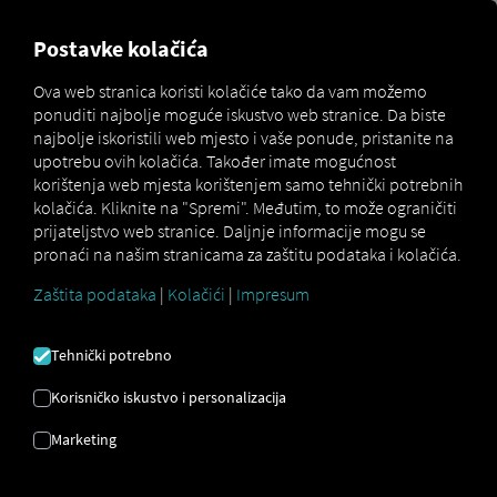
MARKETPLACE
PREGLED
Postavke kolačića
Ova web stranica koristi kolačiće tako da vam možemo
ponuditi najbolje moguće iskustvo web stranice. Da biste
Marketplace
Connectors
tacholog² Connect
najbolje iskoristili web mjesto i vaše ponude, pristanite na
upotrebu ovih kolačića. Također imate mogućnost
korištenja web mjesta korištenjem samo tehnički potrebnih
kolačića. Kliknite na "Spremi". Međutim, to može ograničiti
prijateljstvo web stranice. Daljnje informacije mogu se
TACHOLOG² CONNECT
pronaći na našim stranicama za zaštitu podataka i kolačića.
Zaštita podataka
|
Kolačići
|
Impresum
Integracija vanjskog pružatelja usluga
Tehnički potrebno
2
Već koristite proizvod
tacholog
tvrtke
TachoEASY AG
? Tada možete
proširiti ovu
Korisničko iskustvo i personalizacija
uslugu podacima iz naših usluga
. Sve što
Marketing
vam treba je pristup
RIO platformi
i račun
kod
TachoEASY AG
.