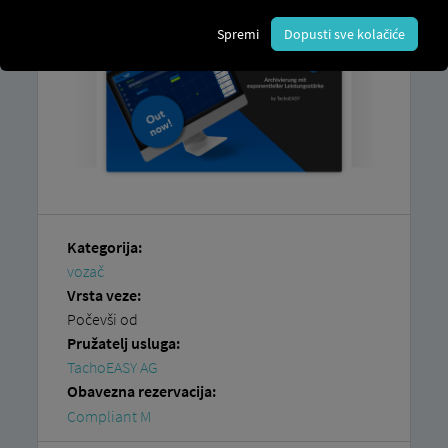
Spremi
Dopusti sve kolačiće
Kategorija:
vozač
Vrsta veze:
Počevši od
Pružatelj usluga:
TachoEASY AG
Obavezna rezervacija:
Compliant M