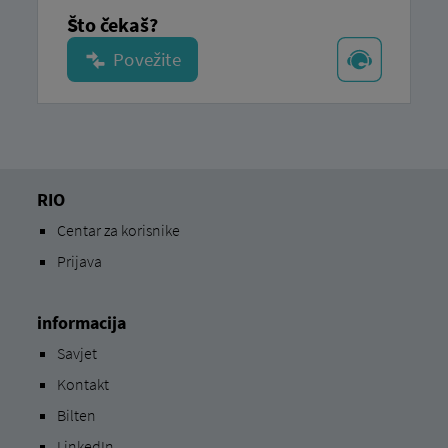
Što čekaš?
RIO
Centar za korisnike
Prijava
informacija
Savjet
Kontakt
Bilten
LinkedIn