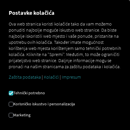
MARKETPLACE
PREGLED
Postavke kolačića
Ova web stranica koristi kolačiće tako da vam možemo
ponuditi najbolje moguće iskustvo web stranice. Da biste
MAN
MAN DataPackage
najbolje iskoristili web mjesto i vaše ponude, pristanite na
Marketplace
DigitalServices
TiGR
upotrebu ovih kolačića. Također imate mogućnost
korištenja web mjesta korištenjem samo tehnički potrebnih
kolačića. Kliknite na "Spremi". Međutim, to može ograničiti
prijateljstvo web stranice. Daljnje informacije mogu se
pronaći na našim stranicama za zaštitu podataka i kolačića.
Zaštita podataka
|
Kolačići
|
Impresum
MAN
Tehnički potrebno
DATAPACKAGE
Korisničko iskustvo i personalizacija
Marketing
TIGR