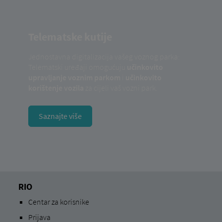
Telematske kutije
Jednostavna digitalizacija vašeg voznog parka:
Telematski uređaji omogućuju
učinkovito
upravljanje voznim parkom
i
učinkovito
korištenje vozila
za cijeli vaš vozni park.
Saznajte više
RIO
Centar za korisnike
Prijava