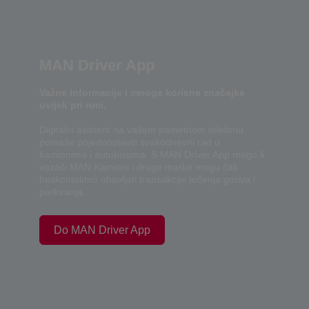
MAN Driver App
Važne informacije i mnoge korisne značajke
uvijek pri ruci.
Digitalni asistent na vašem pametnom telefonu
pomaže pojednostaviti svakodnevni rad u
kamionima i autobusima. S MAN Driver App mogu li
vozači MAN Kamioni i druge marke mogu čak
beskontaktno obavljati transakcije točenja goriva i
parkiranja.
Do MAN Driver App