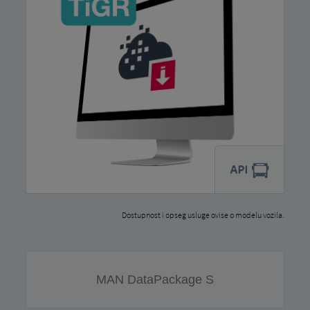
Dostupnost i opseg usluge ovise o modelu vozila.
MAN DataPackage S