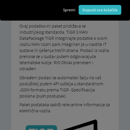
Pružanje podataka u industrijskom
Spremi
Dopusti sve kolačiće
standardu TiGR
Ovaj podatkovni paket pridržava se
industrijskog standarda. TiGR S MAN
DataPackage TiGR Integrirajte podatke o svom
vozilu MAN Vozni park integriran je u vlastite IT
sustave ili rješenja trećih strana. Podaci iz vozila
prenose se u sustav putem odgovarajuće
telematske kutije. RIO Oblak prenesen i
obrađen.
Obrađeni podaci se automatski šalju na vaš
poslužitelj putem API sučelja u standardnom
JSON formatu prema TiGR -Specifikacija
poslana (push postupak).
Paket podataka sadrži relevantne informacije za
električna vozila.