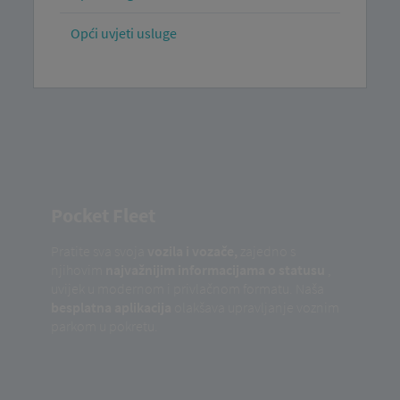
Opći uvjeti usluge
Pocket Fleet
Pratite sva svoja
vozila i vozače,
zajedno s
njihovim
najvažnijim informacijama o statusu
,
uvijek u modernom i privlačnom formatu. Naša
besplatna aplikacija
olakšava upravljanje voznim
parkom u pokretu.