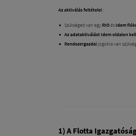
Az aktiválás feltételei
:
Szükséged van egy
RIO
és
Idem
fiók
Az adataktiválást Idem oldalon kell
Rendszergazdai
jogokra van szükség
1) A Flotta Igazgatósá