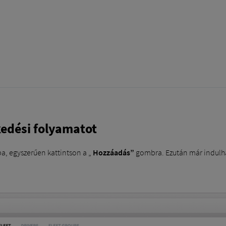
zkedési folyamatot
ba, egyszerűen kattintson a „
Hozzáadás”
gombra. Ezután már indulha