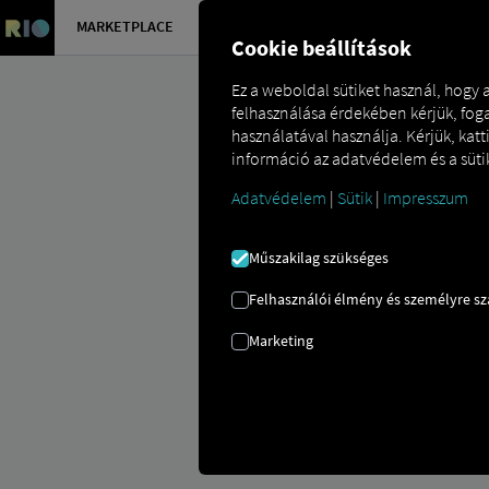
MARKETPLACE
ÁTTEKINT
Cookie beállítások
Ez a weboldal sütiket használ, hogy
felhasználása érdekében kérjük, foga
használatával használja. Kérjük, kat
információ az adatvédelem és a sütik
Adatvédelem
|
Sütik
|
Impresszum
Marketplace
Connectors
Idem Con
Műszakilag szükséges
Felhasználói élmény és személyre s
Marketing
IDEM BEVEZET