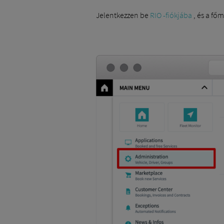
Jelentkezzen be
RIO -fiókjába
, és a fő