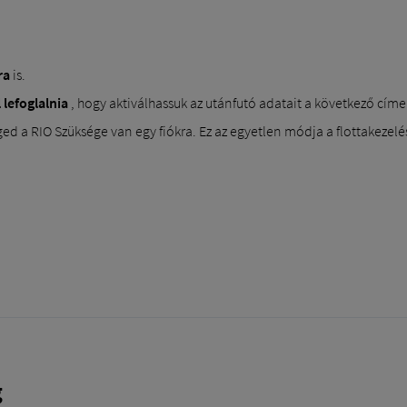
ra
is.
 lefoglalnia
, hogy aktiválhassuk az utánfutó adatait a következő címen
ed a RIO Szüksége van egy fiókra. Ez az egyetlen módja a flottakezelé
g