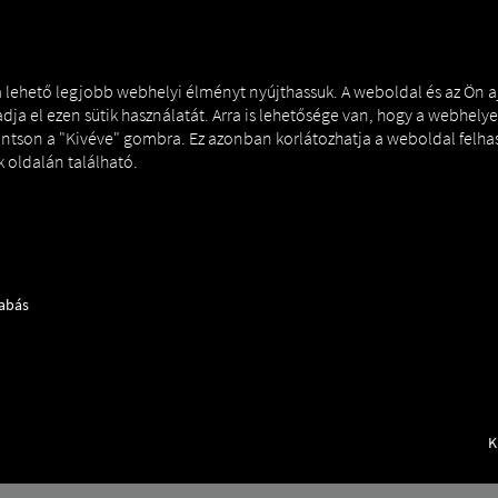
ÉS
MAN DIGITALSERVICES
CONNECTORS
 a lehető legjobb webhelyi élményt nyújthassuk. A weboldal és az Ön 
dja el ezen sütik használatát. Arra is lehetősége van, hogy a webhelye
tintson a "Kivéve" gombra. Ez azonban korlátozhatja a weboldal felha
 oldalán található.
nect
How to
zabás
ÉS
K