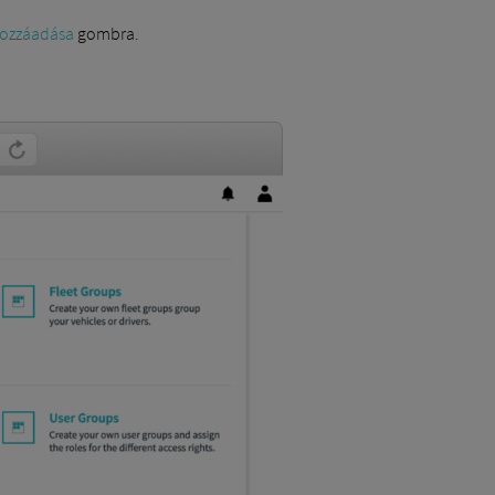
hozzáadása
gombra.