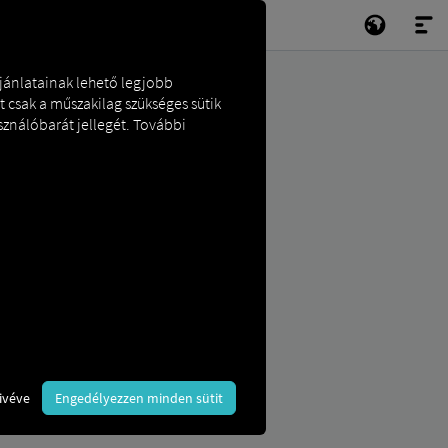
ajánlatainak lehető legjobb
t csak a műszakilag szükséges sütik
sználóbarát jellegét. További
ivéve
Engedélyezzen minden sütit