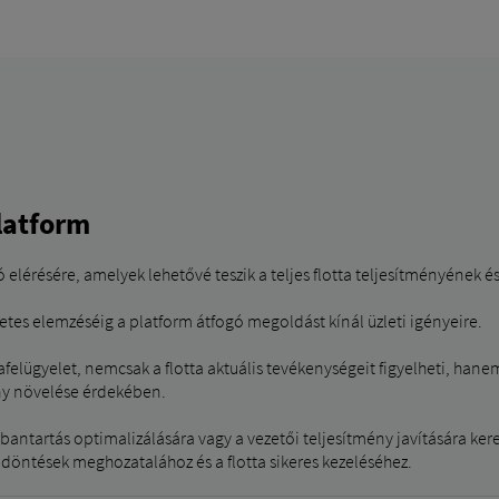
latform
 elérésére, amelyek lehetővé teszik a teljes flotta teljesítményének 
etes elemzéséig a platform átfogó megoldást kínál üzleti igényeire.
afelügyelet, nemcsak a flotta aktuális tevékenységeit figyelheti, hane
ny növelése érdekében.
ntartás optimalizálására vagy a vezetői teljesítmény javítására kere
döntések meghozatalához és a flotta sikeres kezeléséhez.