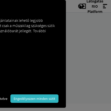
Látogatás
RIO
Platform
ajánlatainak lehető legjobb
t csak a műszakilag szükséges sütik
sználóbarát jellegét. További
ivéve
Engedélyezzen minden sütit