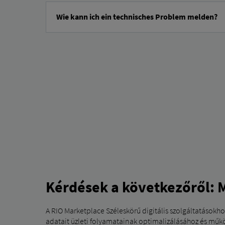
Wie kann ich ein technisches Problem melden?
A technikai támogatás kapcsolatfelvételi űrlapját
itt találja.
A
Válaszd ki a köszönést.
Add meg a személyes adataidat: keresztnév, vezetéknév,
A „Kérés oka”
alatt válassza
a „Technikai probléma”
l
Ha releváns, adja meg a VIN-t (járműazonosító szám).
Írd le a technikai problémádat az üzenet mezőben.
Kérjük, fogadja el az adatvédelmi irányelveket.
Kattintson a „Küldés” gombra.
Kérdések a következőről: 
A RIO Marketplace Széleskörű digitális szolgáltatásokhoz
adatait üzleti folyamatainak optimalizálásához és mű