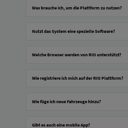
Was brauche ich, um die Plattform zu nutzen?
Nem kell hozzá sok... RIO A platform használatához:
Nutzt das System eine spezielle Software?
Érvényes adószámmal rendelkező cég,
aktív adatkapcsolat legalább egy járműből vagy pótkocsi
RIO Ez egy felhőalapú platform. Ez azt jelenti, hogy mindö
képes rá, RIO
A rendszerdiagnosztika
segítségével ellenőrizh
egy e-mail cím.
Welche Browser werden von RIO unterstützt?
Itt
regisztrálhatsz.
A RIO A platform támogatja a modern webböngészőket, pél
Wie registriere ich mich auf der RIO Plattform?
Króm
Firefox
Csak néhány kattintás és körülbelül két perc az időd, hogy b
szafari
Wie füge ich neue Fahrzeuge hinzu?
Él
Megteheted a RIO Új járműveket adhat hozzá a platformhoz,
kattintva létrehozhat egy új járművet a jármű típusának, 
Gibt es auch eine mobile App?