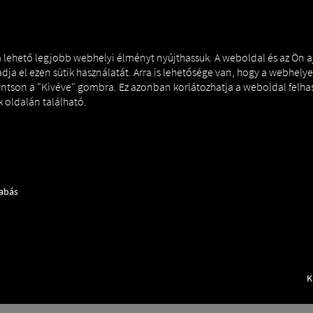
NERS
EXPERT KNOWLEDGE
DEMO
 a lehető legjobb webhelyi élményt nyújthassuk. A weboldal és az Ön 
dja el ezen sütik használatát. Arra is lehetősége van, hogy a webhelye
tintson a "Kivéve" gombra. Ez azonban korlátozhatja a weboldal felha
 oldalán található.
zabás
K