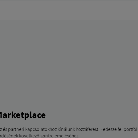
 kitöltéséhez kövesse az alábbi lépéseket:
 cégnév, e-mail cím és telefonszám.
ehetőséget.
Marketplace
 és partneri kapcsolatokhoz kínálunk hozzáférést. Fedezze fel portfóli
ködésének következő szintre emeléséhez.