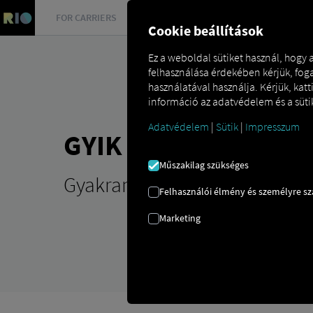
FOR CARRIERS
FOR SHIPPERS
FOR BUSINESS PART
Cookie beállítások
Ez a weboldal sütiket használ, hogy
felhasználása érdekében kérjük, foga
használatával használja. Kérjük, kat
információ az adatvédelem és a sütik
Adatvédelem
|
Sütik
|
Impresszum
GYIK
Műszakilag szükséges
Gyakran Ismételt Kérdések
Felhasználói élmény és személyre s
Marketing