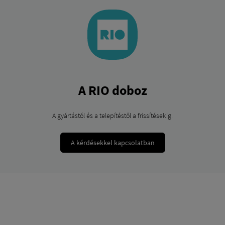
A RIO doboz
A gyártástól és a telepítéstől a frissítésekig.
A kérdésekkel kapcsolatban