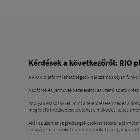
Kérdések a következőről: RIO p
A RIO A platform lehetőséget kínál számos olyan funkció
A sofőrök és járművek kezelésétől az üzemi adatok részl
Az olyan eszközökkel, mint a telepítéselemzés és a flott
megfelelő intézkedéseket tehet a működési teljesítmé
Akár az üzemanyagköltségek csökkentésére, a járműkarba
szükséges eszközöket és információkat a megalapozott 