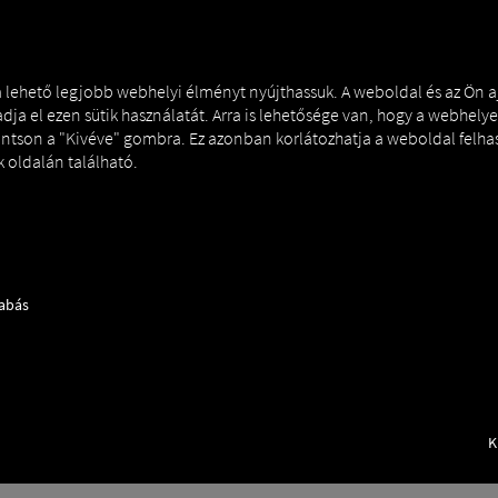
ÉS
MAN DIGITALSERVICES
CONNECTORS
 a lehető legjobb webhelyi élményt nyújthassuk. A weboldal és az Ön 
dja el ezen sütik használatát. Arra is lehetősége van, hogy a webhelye
tintson a "Kivéve" gombra. Ez azonban korlátozhatja a weboldal felha
 oldalán található.
zabás
K