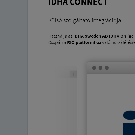
IDHA CONNECT
Külső szolgáltató integrációja
Használja az
IDHA Sweden AB
IDHA Online 
Csupán a
RIO platformhoz
való hozzáférésr