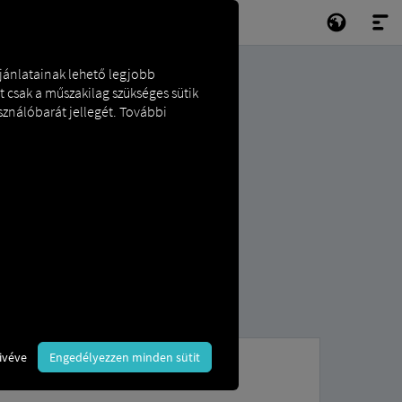
ajánlatainak lehető legjobb
t csak a műszakilag szükséges sütik
sználóbarát jellegét. További
ivéve
Engedélyezzen minden sütit