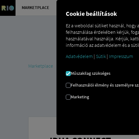
MARKETPLACE
ÁTTEKINT
Cookie beállítások
Ez a weboldal sütiket használ, hogy
felhasználása érdekében kérjük, foga
használatával használja. Kérjük, kat
információ az adatvédelem és a sütik
Adatvédelem
|
Sütik
|
Impresszum
Marketplace
Connectors
IDHA Connect
Műszakilag szükséges
Felhasználói élmény és személyre s
Marketing