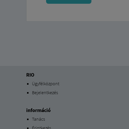
RIO
Ügyfélközpont
Bejelentkezés
információ
Tanács
Érintkezés