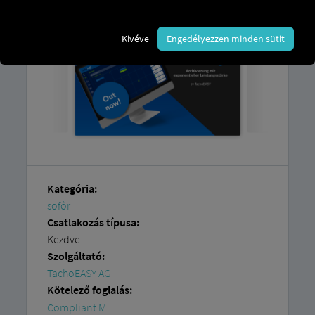
Kivéve
Engedélyezzen minden sütit
Kategória:
sofőr
Csatlakozás típusa:
Kezdve
Szolgáltató:
TachoEASY AG
Kötelező foglalás:
Compliant M