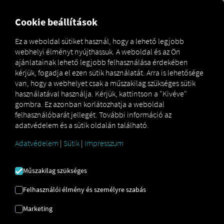
MARKETPLACE
ÁTTEKINT
Cookie beállítások
Ez a weboldal sütiket használ, hogy a lehető legjobb
webhelyi élményt nyújthassuk. A weboldal és az Ön
Marketplace
Connectors
tacholog² Connect
ajánlatainak lehető legjobb felhasználása érdekében
kérjük, fogadja el ezen sütik használatát. Arra is lehetősége
van, hogy a webhelyet csak a műszakilag szükséges sütik
használatával használja. Kérjük, kattintson a "Kivéve"
gombra. Ez azonban korlátozhatja a weboldal
TACHOLOG² CONNECT
felhasználóbarát jellegét. További információ az
adatvédelem és a sütik oldalán található.
Adatvédelem
|
Sütik
|
Impresszum
Külső szolgáltató integrációja
2
Már használja a
TachoEASY AG
tacholog
Műszakilag szükséges
termékét? Akkor
kibővítheti ezt a
szolgáltatást a mi szolgáltatásainkból
Felhasználói élmény és személyre szabás
származó adatokkal
. Csupán a
RIO
Marketing
platformhoz
való hozzáférésre és egy
TachoEASY AG
fiókra van szüksége.