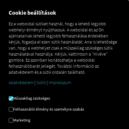
MARKETPLACE
ÁTTEKINT
Cookie beállítások
Ez a weboldal sütiket használ, hogy a lehető legjobb
webhelyi élményt nyújthassuk. A weboldal és az Ön
Marketplace
Connectors
TachoManagement Connect
ajánlatainak lehető legjobb felhasználása érdekében
kérjük, fogadja el ezen sütik használatát. Arra is lehetősége
van, hogy a webhelyet csak a műszakilag szükséges sütik
használatával használja. Kérjük, kattintson a "Kivéve"
gombra. Ez azonban korlátozhatja a weboldal
TACHOMANAGEMENT
felhasználóbarát jellegét. További információ az
adatvédelem és a sütik oldalán található.
CONNECT
Adatvédelem
|
Sütik
|
Impresszum
Külső szolgáltató integrációja
Műszakilag szükséges
Már használja a
Tachografservice A/S
Felhasználói élmény és személyre szabás
TachoManagement-Service
? Akkor
kibővítheti ezt a szolgáltatást a
Marketing
szolgáltatásainkból származó adatokkal
.