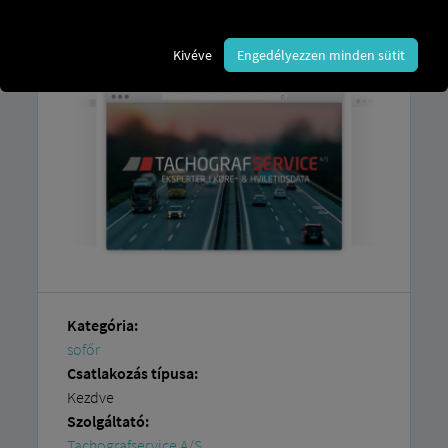
Csupán a
RIO platformhoz
való
hozzáférésre és egy
Tachografservice A/S
fiókra van szüksége.
Kivéve
Engedélyezzen minden sütit
Kategória:
sofőr
Csatlakozás típusa:
Kezdve
Szolgáltató:
Tachografservice A/S