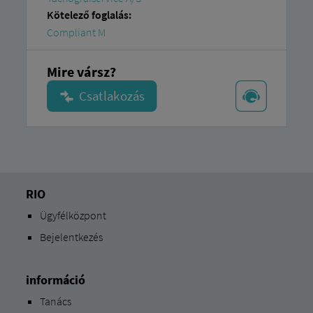
Kötelező foglalás:
Compliant M
Mire vársz?
RIO
Ügyfélközpont
Bejelentkezés
információ
Tanács