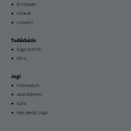
Érintkezés
Hírlevél
LinkedIn
Tudásbázis
Súgó és GYIK
API-k
Jogi
Impresszum
Adatvédelem
Sütik
Kép szerzői joga