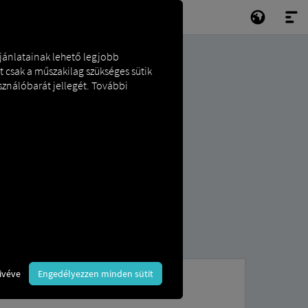
ajánlatainak lehető legjobb
t csak a műszakilag szükséges sütik
sználóbarát jellegét. További
ivéve
Engedélyezzen minden sütit