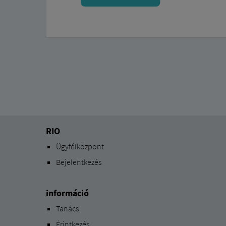
RIO
Ügyfélközpont
Bejelentkezés
információ
Tanács
Érintkezés