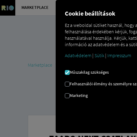
MARKETPLACE
ÁTTEKINT
Cookie beállítások
Ez a weboldal sütiket használ, hogy
felhasználása érdekében kérjük, foga
használatával használja. Kérjük, kat
információ az adatvédelem és a sütik
Adatvédelem
|
Sütik
|
Impresszum
Marketplace
Connectors
zaarc.next Connect
Műszakilag szükséges
Felhasználói élmény és személyre s
Marketing