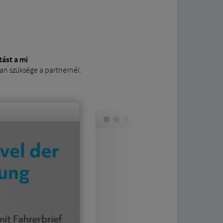
tást a mi
van szüksége a partnernél.