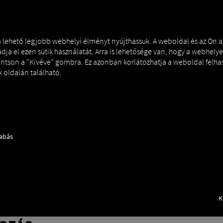
ÉS
MAN DIGITALSERVICES
CONNECTORS
 a lehető legjobb webhelyi élményt nyújthassuk. A weboldal és az Ön 
dja el ezen sütik használatát. Arra is lehetősége van, hogy a webhelye
tintson a "Kivéve" gombra. Ez azonban korlátozhatja a weboldal felha
 oldalán található.
zabás
K