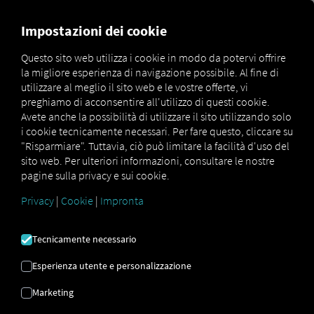
MARKETPLACE
PANORAMI
Impostazioni dei cookie
Questo sito web utilizza i cookie in modo da potervi offrire
la migliore esperienza di navigazione possibile. Al fine di
Marketplace
Connectors
Dashdoc Connect
utilizzare al meglio il sito web e le vostre offerte, vi
preghiamo di acconsentire all'utilizzo di questi cookie.
Avete anche la possibilità di utilizzare il sito utilizzando solo
i cookie tecnicamente necessari. Per fare questo, cliccare su
"Risparmiare". Tuttavia, ciò può limitare la facilità d'uso del
DASHDOC COLLEGARE
sito web. Per ulteriori informazioni, consultare le nostre
pagine sulla privacy e sui cookie.
Privacy
|
Cookie
|
Impronta
Integrazione di un fornitore esterno
Stai già utilizzando i servizi del nostro
Tecnicamente necessario
partner
Dashdoc
? Puoi
estendere questo
servizio con i dati provenienti dai nostri
Esperienza utente e personalizzazione
servizi
. Tutto ciò di cui hai bisogno è
Marketing
l'accesso alla
piattaforma RIO
e un
account
Dashdoc
.