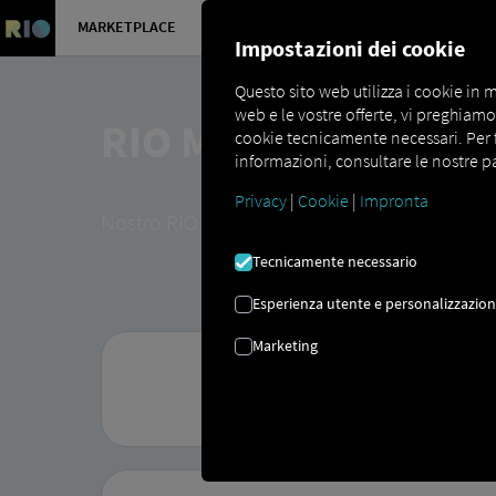
MARKETPLACE
PANORAMI
Impostazioni dei cookie
Questo sito web utilizza i cookie in m
web e le vostre offerte, vi preghiamo d
RIO MARKETPLACE
cookie tecnicamente necessari. Per far
informazioni, consultare le nostre pa
Privacy
|
Cookie
|
Impronta
Nostro RIO Marketplace Offre un'ampia gamm
Tecnicamente necessario
Esperienza utente e personalizzazio
Marketing