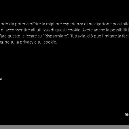
CA
MAN DIGITALSERVICES
CONNECTORS
odo da potervi offrire la migliore esperienza di navigazione possibile. A
i acconsentire all'utilizzo di questi cookie. Avete anche la possibilità d
e questo, cliccare su "Risparmiare". Tuttavia, ciò può limitare la facil
gine sulla privacy e sui cookie.
a di servizi. Trova la
soluzione ideale per processi di 
ne
veicoli
Tutto per la tua flotta
Ri