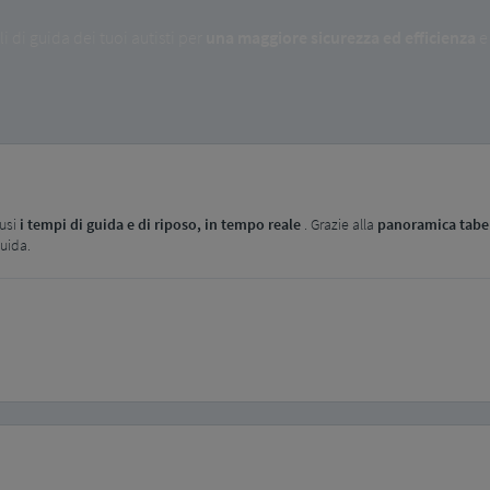
i di guida dei tuoi autisti per
una maggiore sicurezza ed efficienza
e 
lusi
i tempi di guida e di riposo,
in tempo reale
. Grazie alla
panoramica tabel
guida.