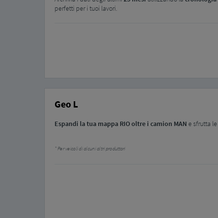
perfetti per i tuoi lavori.
Geo L
Espandi la tua mappa RIO oltre i camion MAN
e sfrutta l
Per veicoli di alcuni altri produttori