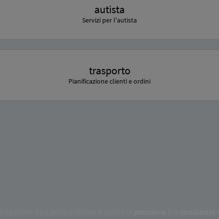
autista
Servizi per l'autista
trasporto
Pianificazione clienti e ordini
i dispatcher devi sempre tenere d'occhio la
posizione
e le
condizioni d