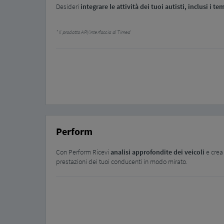
Desideri
integrare
le attività dei tuoi autisti, inclusi i t
Il prodotto API/interfaccia di Timed
Perform
Con Perform Ricevi
analisi approfondite dei veicoli
e cre
prestazioni dei tuoi conducenti in modo mirato.