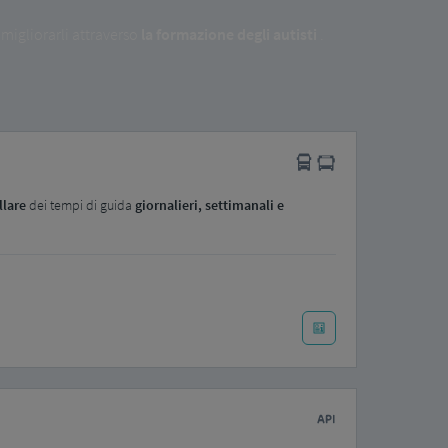
migliorarli attraverso
la formazione degli autisti
.
lare
dei tempi di guida
giornalieri, settimanali e