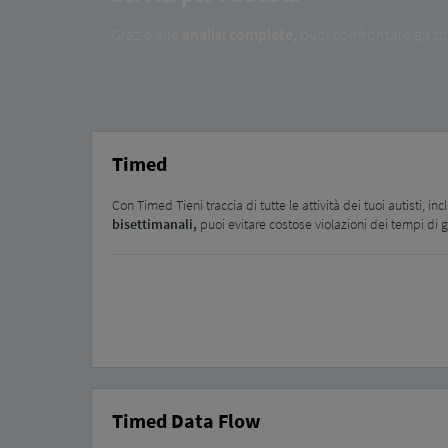
Grazie alle
analisi complete,
puoi confrontare gli stil
Timed
Con Timed Tieni traccia di tutte le attività dei tuoi autisti, inc
bisettimanali,
puoi evitare costose violazioni dei tempi di 
Timed Data Flow