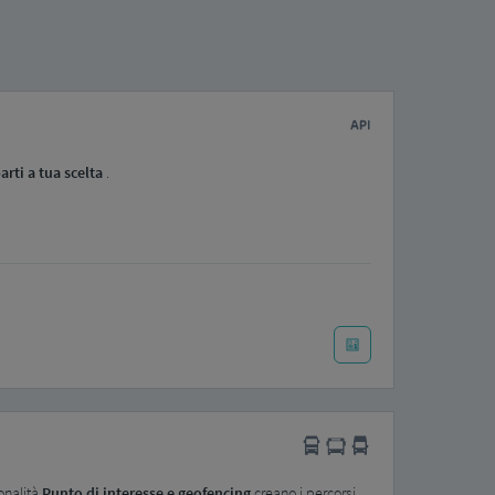
arti a tua scelta
.
ionalità
Punto di interesse e geofencing
creano i percorsi