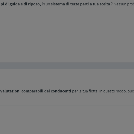
empi di guida e di riposo,
in un
sistema di terze parti a tua scelta
? Nessun prob
a
valutazioni comparabili dei conducenti
per la tua flotta. In questo modo, puoi i