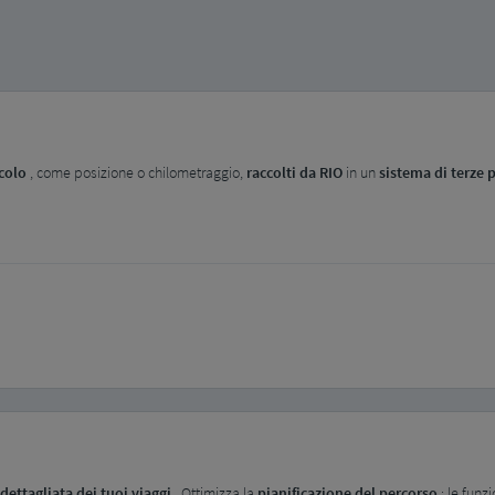
icolo
, come posizione o chilometraggio,
raccolti da RIO
in un
sistema di terze p
dettagliata dei tuoi viaggi
. Ottimizza la
pianificazione del percorso
: le funz