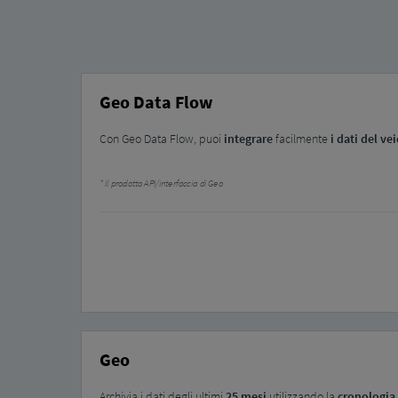
Geo Data Flow
Con Geo Data Flow, puoi
integrare
facilmente
i dati del ve
Il prodotto API/interfaccia di Geo
Geo
Archivia i dati degli ultimi
25 mesi
utilizzando la
cronologia 