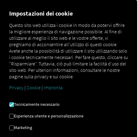
MARKETPLACE
PANORAMI
Impostazioni dei cookie
Questo sito web utilizza i cookie in modo da potervi offrire
la migliore esperienza di navigazione possibile. Al fine di
Marketplace
Connectors
Dieselinspektor Connect
utilizzare al meglio il sito web e le vostre offerte, vi
preghiamo di acconsentire all'utilizzo di questi cookie.
Avete anche la possibilità di utilizzare il sito utilizzando solo
i cookie tecnicamente necessari. Per fare questo, cliccare su
"Risparmiare". Tuttavia, ciò può limitare la facilità d'uso del
DIESELINSPEKTOR
sito web. Per ulteriori informazioni, consultare le nostre
pagine sulla privacy e sui cookie.
COLLEGARE
Privacy
|
Cookie
|
Impronta
Integrazione di un fornitore esterno
Tecnicamente necessario
Utilizzate già
Dieselinspektor
di
Qivalon
Esperienza utente e personalizzazione
GmbH
? Allora potete
ampliare questo
servizio con i dati dei nostri servizi
. Tutto
Marketing
ciò di cui avete bisogno è l'accesso alla