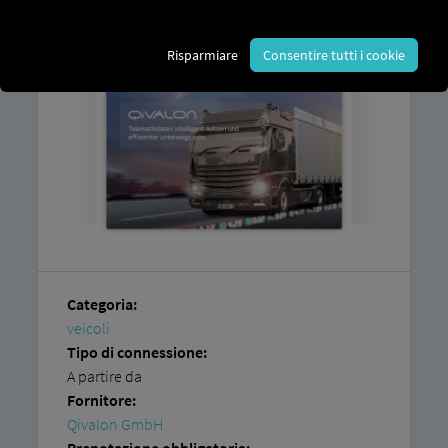
piattaforma RIO
e un account con
Qivalon
GmbH
.
Risparmiare
Consentire tutti i cookie
Categoria:
veicoli
Tipo di connessione:
A partire da
Fornitore:
Qivalon GmbH