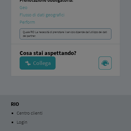
Prenotazione obbligatoria:
Geo
Flusso di dati geografici
Perform
Quale RIO La necessità di prenotare il servizio dipende dall'utilizzo dei dati
del partner.
Cosa stai aspettando?
RIO
Centro clienti
Login