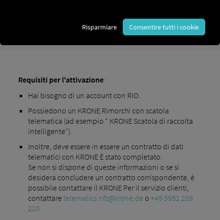
Risparmiare
Consentire tutti i cookie
Requisiti per l'attivazione
:
Hai bisogno di un account con RIO .
Possiedono un KRONE Rimorchi con scatola
telematica (ad esempio “ KRONE Scatola di raccolta
intelligente").
Inoltre, deve essere in essere un contratto di dati
telematici con KRONE È stato completato.
Se non si dispone di queste informazioni o se si
desidera concludere un contratto corrispondente, è
possibile contattare il KRONE Per il servizio clienti,
contattare
telematics.nfz@krone.de
o
+49 5951 209
220
.