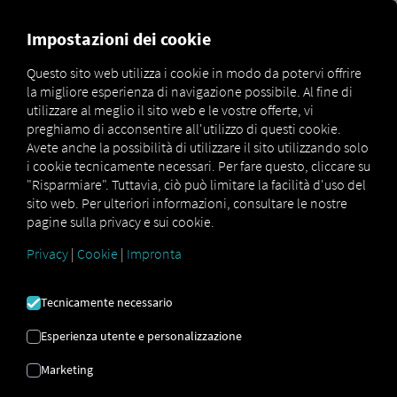
MARKETPLACE
PANORAMI
Impostazioni dei cookie
Questo sito web utilizza i cookie in modo da potervi offrire
la migliore esperienza di navigazione possibile. Al fine di
Marketplace
Connectors
Krone Connect
How to
utilizzare al meglio il sito web e le vostre offerte, vi
preghiamo di acconsentire all'utilizzo di questi cookie.
Avete anche la possibilità di utilizzare il sito utilizzando solo
i cookie tecnicamente necessari. Per fare questo, cliccare su
KRONE Onboarding
"Risparmiare". Tuttavia, ciò può limitare la facilità d'uso del
sito web. Per ulteriori informazioni, consultare le nostre
telematico
pagine sulla privacy e sui cookie.
Privacy
|
Cookie
|
Impronta
Istruzioni passo passo per
personalizzare i tuoi rimorchi con
Tecnicamente necessario
RIO per connettersi.
Esperienza utente e personalizzazione
Marketing