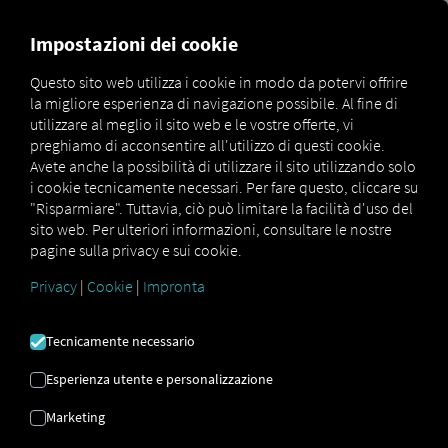
MARKETPLACE
PANORAMI
Impostazioni dei cookie
Questo sito web utilizza i cookie in modo da potervi offrire
la migliore esperienza di navigazione possibile. Al fine di
Schwarzmueller
How
utilizzare al meglio il sito web e le vostre offerte, vi
Marketplace
Connectors
Connect
to
preghiamo di acconsentire all'utilizzo di questi cookie.
Avete anche la possibilità di utilizzare il sito utilizzando solo
i cookie tecnicamente necessari. Per fare questo, cliccare su
"Risparmiare". Tuttavia, ciò può limitare la facilità d'uso del
SCHWARZMÜLLER
sito web. Per ulteriori informazioni, consultare le nostre
pagine sulla privacy e sui cookie.
ONBOARDING
Privacy
|
Cookie
|
Impronta
Tecnicamente necessario
Istruzioni passo passo per
Esperienza utente e personalizzazione
personalizzare i tuoi rimorchi con
RIO per connettersi.
Marketing