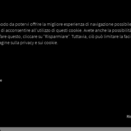
CA
MAN DIGITALSERVICES
CONNECTORS
odo da potervi offrire la migliore esperienza di navigazione possibile. A
i acconsentire all'utilizzo di questi cookie. Avete anche la possibilità d
e questo, cliccare su "Risparmiare". Tuttavia, ciò può limitare la facil
gine sulla privacy e sui cookie.
ne
Ri