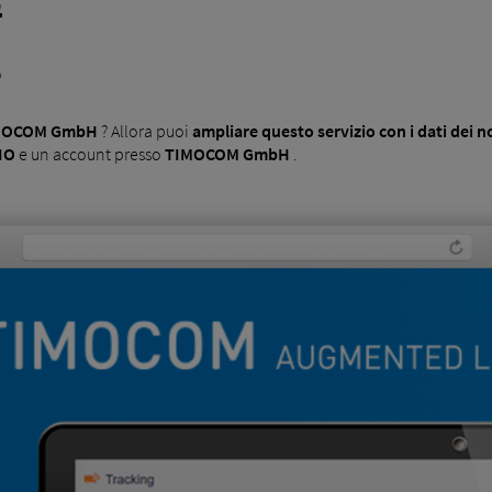
E
o
MOCOM GmbH
? Allora puoi
ampliare questo servizio con i dati dei no
IO
e un account presso
TIMOCOM GmbH
.