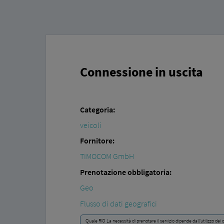
Connessione in uscita
Categoria:
veicoli
Fornitore:
TIMOCOM GmbH
Prenotazione obbligatoria:
Geo
Flusso di dati geografici
Quale RIO La necessità di prenotare il servizio dipende dall'utilizzo dei d