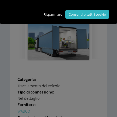
un account
RIO
e almeno un veicolo
compatibile
già attivo su TX-TRAILERPULSE .
Risparmiare
Consentire tutti i cookie
Categoria:
Tracciamento del veicolo
Tipo di connessione:
Nel dettaglio
Fornitore:
WABCO