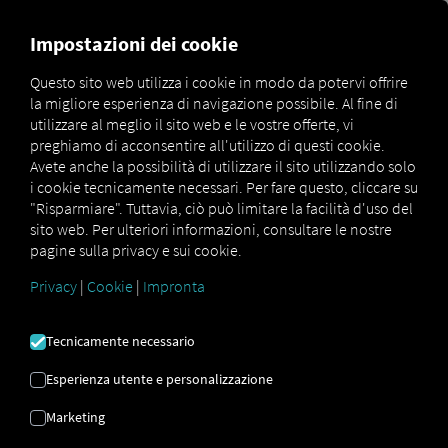
MARKETPLACE
PANORAMI
Impostazioni dei cookie
Questo sito web utilizza i cookie in modo da potervi offrire
la migliore esperienza di navigazione possibile. Al fine di
Marketplace
Connectors
TX-TRAILERPULSE Connect
utilizzare al meglio il sito web e le vostre offerte, vi
preghiamo di acconsentire all'utilizzo di questi cookie.
Avete anche la possibilità di utilizzare il sito utilizzando solo
i cookie tecnicamente necessari. Per fare questo, cliccare su
"Risparmiare". Tuttavia, ciò può limitare la facilità d'uso del
TX-TRAILERPULSE
sito web. Per ulteriori informazioni, consultare le nostre
pagine sulla privacy e sui cookie.
COLLEGARE
Privacy
|
Cookie
|
Impronta
Integrazione di un fornitore esterno
Tecnicamente necessario
Utilizzi
TX-TRAILERPULSE
del nostro partner
Esperienza utente e personalizzazione
WABCO
? Collega i tuoi veicoli direttamente alla
piattaforma RIO
e visualizza la loro posizione
Marketing
sulla
mappa RIO
. Tutto ciò di cui hai bisogno è