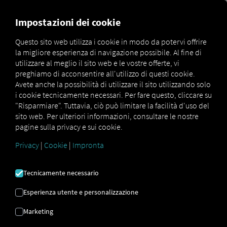
MARKETPLACE
PANORAMI
Impostazioni dei cookie
Questo sito web utilizza i cookie in modo da potervi offrire
la migliore esperienza di navigazione possibile. Al fine di
Marketplace
Connectors
Webfleet Connect
How to
utilizzare al meglio il sito web e le vostre offerte, vi
preghiamo di acconsentire all'utilizzo di questi cookie.
Avete anche la possibilità di utilizzare il sito utilizzando solo
i cookie tecnicamente necessari. Per fare questo, cliccare su
WEBFLEET
"Risparmiare". Tuttavia, ciò può limitare la facilità d'uso del
sito web. Per ulteriori informazioni, consultare le nostre
pagine sulla privacy e sui cookie.
ONBOARDING
Privacy
|
Cookie
|
Impronta
Istruzioni passo passo per
Tecnicamente necessario
equipaggiare i tuoi veicoli con RIO
Esperienza utente e personalizzazione
per connettersi.
Marketing