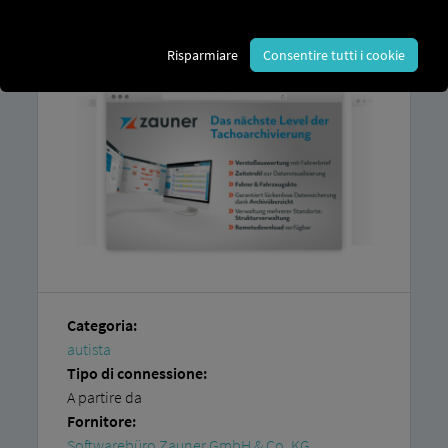
bisogno è l'accesso alla
piattaforma RIO
e
un account corrispondente presso il
partner.
Risparmiare
Consentire tutti i cookie
Categoria:
autista
Tipo di connessione:
A partire da
Fornitore:
Softwarebüro Zauner GmbH & Co. KG