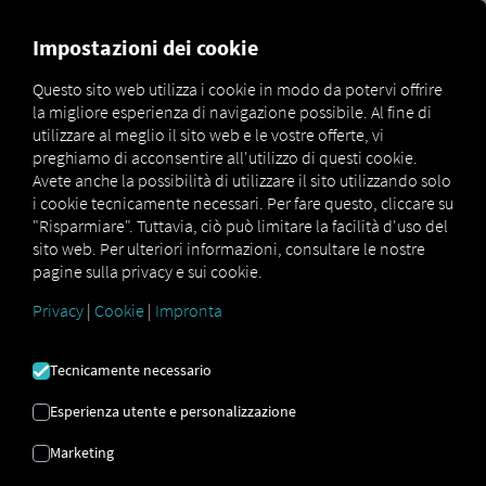
MARKETPLACE
PANORAMI
Impostazioni dei cookie
Questo sito web utilizza i cookie in modo da potervi offrire
la migliore esperienza di navigazione possibile. Al fine di
Marketplace
Connectors
zaarc.next Connect
utilizzare al meglio il sito web e le vostre offerte, vi
preghiamo di acconsentire all'utilizzo di questi cookie.
Avete anche la possibilità di utilizzare il sito utilizzando solo
i cookie tecnicamente necessari. Per fare questo, cliccare su
"Risparmiare". Tuttavia, ciò può limitare la facilità d'uso del
ZAARC.NEXT
sito web. Per ulteriori informazioni, consultare le nostre
pagine sulla privacy e sui cookie.
COLLEGARE
Privacy
|
Cookie
|
Impronta
Integrazione di un fornitore esterno
Tecnicamente necessario
Utilizzate già
zaarc.next
di
Softwarebüro
Esperienza utente e personalizzazione
Zauner GmbH & Co. KG
? Allora potete
estendere questo servizio con i dati dei
Marketing
nostri servizi
. Tutto ciò di cui avete