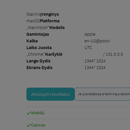
Stalinis
Įrenginys
macOS
Platforma
„Macintosh“
Modelis
Gamintojas
Apple
Kalba
en-US@posix
Laiko Juosta
UTC
„Chrome“
Naršyklė
/ 131.0.0.0
Lango Dydis
1344* 1024
Ekrano Dydis
1344* 1024
Atsisiųsti rezultatus
Jei pranešate apie techninę problemą
WebGL
Canvas