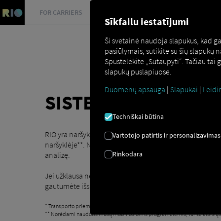
FOR CARRIERS
FOR SHIPPERS
FOR BUSINESS PART
Sīkfailu iestatījumi
Ši svetainė naudoja slapukus, kad g
pasiūlymais, sutikite su šių slapukų
Spustelėkite „Sutaupyti“. Tačiau tai
slapukų puslapiuose.
Duomenų apsauga
|
Slapukai
|
Leidi
SISTEMOS DIAGNOS
Techniškai būtina
RIO yra naršyklės pagrindu sukurta programa. Tai reišk
Vartotojo patirtis ir personalizavimas
naršyklėje**. Norite iš anksto žinoti, ar žiniatinklio sąs
Rinkodara
analizę.
Jei užklausa nepavyksta, atnaujinkite naršyklę į naujausi
gautumėte išsamią klaidos analizę ir galėtume kartu iš
* Transporto priemonės duomenų skaitymui iš tam tikrų atskirų mūsų pasla
** Norėdami naudotis mūsų mobiliosiomis programėlėmis, turite atsisiųsti