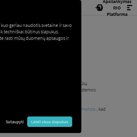
Apsilankymas
RIO
Platforma
kuo geriau naudotis svetaine ir savo
k techniškai būtinus slapukus.
lite rasti mūsų duomenų apsaugos ir
grindiniam naudojimui* ir viskas vyksta jūsų
simą, galite tiesiog peržiūrėti čia atliktą sistemos
pavyksta, susisiekite su mūsų
palaikymo komanda
, kad
Sutaupyti
Leisti visus slapukus