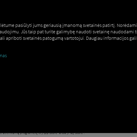
NERS
EXPERT KNOWLEDGE
DEMO
alėtume pasiūlyti jums geriausią įmanomą svetainės patirtį. Norėdami 
 naudojimu. Jūs taip pat turite galimybę naudoti svetainę naudodami ti
 gali apriboti svetainės patogumą vartotojui. Daugiau informacijos ga
mas
TIKA
ia, kad jums nereikia diegti jokios papildomos programinės įrangos pa
aja RIO Ar tai galima naudoti jūsų naršyklėje? Norėdami atsakyti į šį klau
ą versiją ir dar kartą apsilankykite puslapyje. Jei užklausa vis tiek ne
spręsti problemą.
ugų Marketplace Gali tekti įdiegti trečiųjų šalių programinę įrangą.
 atitinkamą programėlę iš „App Store“ arba „Play Store“.