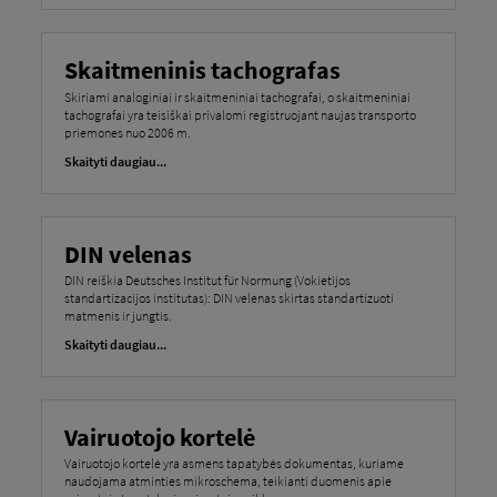
Skaitmeninis tachografas
Skiriami analoginiai ir skaitmeniniai tachografai, o skaitmeniniai
tachografai yra teisiškai privalomi registruojant naujas transporto
priemones nuo 2006 m.
Skaityti daugiau...
DIN velenas
DIN reiškia Deutsches Institut für Normung (Vokietijos
standartizacijos institutas): DIN velenas skirtas standartizuoti
matmenis ir jungtis.
Skaityti daugiau...
Vairuotojo kortelė
Vairuotojo kortelė yra asmens tapatybės dokumentas, kuriame
naudojama atminties mikroschema, teikianti duomenis apie