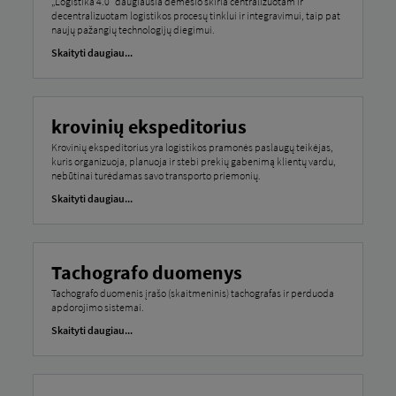
„Logistika 4.0“ daugiausia dėmesio skiria centralizuotam ir
decentralizuotam logistikos procesų tinklui ir integravimui, taip pat
naujų pažangių technologijų diegimui.
Skaityti daugiau...
krovinių ekspeditorius
Krovinių ekspeditorius yra logistikos pramonės paslaugų teikėjas,
kuris organizuoja, planuoja ir stebi prekių gabenimą klientų vardu,
nebūtinai turėdamas savo transporto priemonių.
Skaityti daugiau...
Tachografo duomenys
Tachografo duomenis įrašo (skaitmeninis) tachografas ir perduoda
apdorojimo sistemai.
Skaityti daugiau...