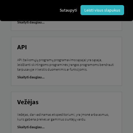
Prieš išvykimą atliekama transporto priemonės patikra – tai
privaloma vairuotojo atliekama transporto priemonės patikra prieš
Sutaupyti
Leisti visus slapukus
pradedant kelionę, siekiant užtikrinti eismo saugumą ir
pasirengimą eksploatuoti.
Skaityti daugiau...
API
API (taikomųjų programų programavimo sąsaja) yra sąsaja,
leidžianti skirtingoms programinės įrangos programoms bendrauti
tarpusavyje ir keistis duomenimis ar funkcijomis.
Skaityti daugiau...
Vežėjas
Vežėjas, dar vadinamas ekspeditoriumi, yra įmonė arba asmuo,
kuris gabena prekes ar gaminius siuntėjų vardu.
Skaityti daugiau...