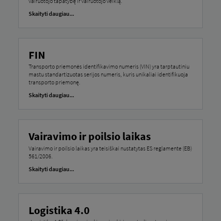
vairuotojo tapatybę ir vairuotojo veiklą.
Skaityti daugiau...
FIN
Transporto priemonės identifikavimo numeris (VIN) yra tarptautiniu
mastu standartizuotas serijos numeris, kuris unikaliai identifikuoja
transporto priemonę.
Skaityti daugiau...
Vairavimo ir poilsio laikas
Vairavimo ir poilsio laikas yra teisiškai nustatytas ES reglamente (EB)
561/2006.
Skaityti daugiau...
Logistika 4.0