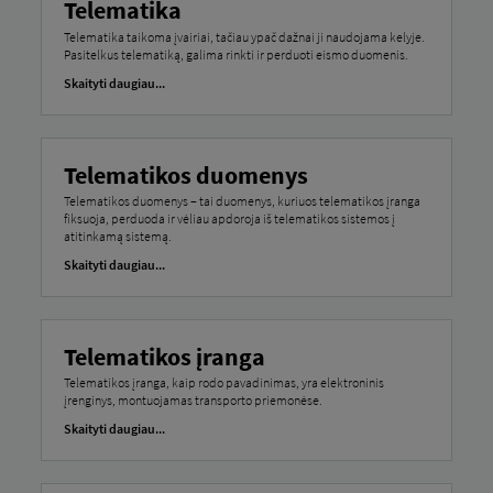
Telematika
Telematika taikoma įvairiai, tačiau ypač dažnai ji naudojama kelyje.
Pasitelkus telematiką, galima rinkti ir perduoti eismo duomenis.
Skaityti daugiau...
Telematikos duomenys
Telematikos duomenys – tai duomenys, kuriuos telematikos įranga
fiksuoja, perduoda ir vėliau apdoroja iš telematikos sistemos į
atitinkamą sistemą.
Skaityti daugiau...
Telematikos įranga
Telematikos įranga, kaip rodo pavadinimas, yra elektroninis
įrenginys, montuojamas transporto priemonėse.
Skaityti daugiau...