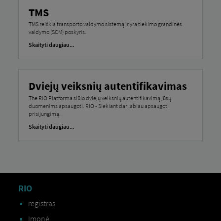
TMS
TMS reiškia transporto valdymo sistemą ir yra tiekimo grandinės
valdymo (SCM) poskyris.
Skaityti daugiau...
Dviejų veiksnių autentifikavimas
The RIO Platforma siūlo dviejų veiksnių autentifikavimą jūsų
duomenims apsaugoti. RIO - Siekiant dar labiau apsaugoti
prisijungimą.
Skaityti daugiau...
RIO
registras
Įmonė