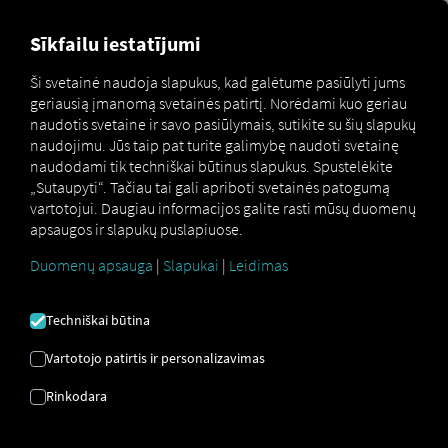
FOR CARRIERS
FOR SHIPPERS
FOR BUSINESS PART
Sīkfailu iestatījumi
Ši svetainė naudoja slapukus, kad galėtume pasiūlyti jums
geriausią įmanomą svetainės patirtį. Norėdami kuo geriau
ŽODYNĖLIS
naudotis svetaine ir savo pasiūlymais, sutikite su šių slapukų
naudojimu. Jūs taip pat turite galimybę naudoti svetainę
naudodami tik techniškai būtinus slapukus. Spustelėkite
Čia rasite visus terminų, susijusių
„Sutaupyti“. Tačiau tai gali apriboti svetainės patogumą
vartotojui. Daugiau informacijos galite rasti mūsų duomenų
su tokiomis temomis kaip RIO ,
apsaugos ir slapukų puslapiuose.
Logistika ir telematika
Duomenų apsauga
|
Slapukai
|
Leidimas
Techniškai būtina
Vartotojo patirtis ir personalizavimas
Rinkodara
Patikrinimas prieš išvykimą