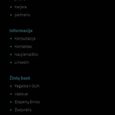
Karjera
partneris
informacija
Konsultacija
Kontaktas
Naujienlaiškis
LinkedIn
Žinių bazė
Pagalba ir DUK
Vadovai
Ekspertų žinios
Žodynėlis