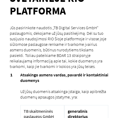
PLATFORMA
Jūs pasirinkote naudotis „TB Digital Services GmbH“
paslaugomis; dėkojame už jūsų pasitikėjimą. Dėl su tuo
susijusio naudojimosi RIO Šioje platformoje ir visose joje
siūlomose paslaugose renkame ir tvarkome įvairius
asmens duomenis, būtinus nurodytiems tikslams
pasiekti. Toliau pateikiame BDAR 13 straipsnyje
reikalaujamą informaciją apie tai, kokie duomenys yra
tvarkomi, kaip jie tvarkomi ir kokios yra jūsų teisės.
Atsakingo asmens vardas, pavardė ir kontaktiniai
duomenys
Už jūsų duomenis atsakinga įstaiga, kaip apibrėžta
duomenų apsaugos įstatyme, yra:
TB skaitmeninės
generalinis
paslaugos GmbH
direktorius