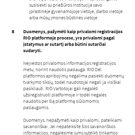
susisiekti su priežiūros institucija savo
įprastinėje gyvenamojoje vietoje, darbo vietoje
arba mūsų įmonės būstinės vietoje.
Duomenys, pažymėti kaip privalomi registracijos
RIO platformoje procese, yra privalomi pagal
įstatymus ar sutartį arba būtini sutarčiai
sudaryti.
Neįvestos privalomos informacijos registracijos
metu, norint naudotis paslauga. RIO Dėl
platformos apribojimų negalima pasiekti duomenų
tvarkymo tikslų, todėl naudotojai negali ja visiškai
pasikliauti. RIO Vartotojai gali negalėti
užsiregistruoti platformoje ir todėl negalės
naudotis per šią platformą siūlomomis
paslaugomis.
Duomenys, nepažymėti kaip privalomi, pateikiami
savanoriškai. Jei nepateiksite šios savanoriškos
informacijos, negalėsime jums suteikti tinkamos