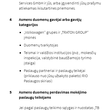
Services GmbH ir jūs, arba įgyvendinti jūsų prašymu
atliekamas ikisutartines priemones.
Asmens duomenų gavėjai arba gavėjų
kategorijos
„Volkswagen“ grupės ir „TRATON GROUP“
įmonės
Duomenų tvarkytojas
Teismai ir valdžios institucijos (pvz., mokesčių
inspekcija, valstybinė baudžiamojo tyrimo
įstaiga)
Paslaugų partneriai ir paslaugų teikėjai
(priklauso nuo jūsų užsakyto paketo) RIO
Paslaugos skiriasi)
Asmens duomenų perdavimas mokėjimo
paslaugų teikėjams
Jei pagal paslaugų teikimo sąlygas ir nuostatas „TB