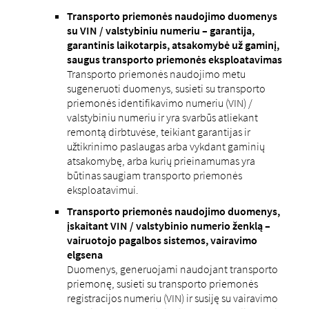
Transporto priemonės naudojimo duomenys
su VIN / valstybiniu numeriu – garantija,
garantinis laikotarpis, atsakomybė už gaminį,
saugus transporto priemonės eksploatavimas
Transporto priemonės naudojimo metu
sugeneruoti duomenys, susieti su transporto
priemonės identifikavimo numeriu (VIN) /
valstybiniu numeriu ir yra svarbūs atliekant
remontą dirbtuvėse, teikiant garantijas ir
užtikrinimo paslaugas arba vykdant gaminių
atsakomybę, arba kurių prieinamumas yra
būtinas saugiam transporto priemonės
eksploatavimui.
Transporto priemonės naudojimo duomenys,
įskaitant VIN / valstybinio numerio ženklą –
vairuotojo pagalbos sistemos, vairavimo
elgsena
Duomenys, generuojami naudojant transporto
priemonę, susieti su transporto priemonės
registracijos numeriu (VIN) ir susiję su vairavimo