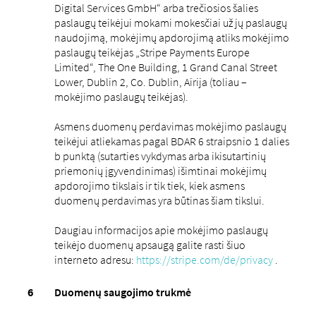
Digital Services GmbH“ arba trečiosios šalies
paslaugų teikėjui mokami mokesčiai už jų paslaugų
naudojimą, mokėjimų apdorojimą atliks mokėjimo
paslaugų teikėjas „Stripe Payments Europe
Limited“, The One Building, 1 Grand Canal Street
Lower, Dublin 2, Co. Dublin, Airija (toliau –
mokėjimo paslaugų teikėjas).
Asmens duomenų perdavimas mokėjimo paslaugų
teikėjui atliekamas pagal BDAR 6 straipsnio 1 dalies
b punktą (sutarties vykdymas arba ikisutartinių
priemonių įgyvendinimas) išimtinai mokėjimų
apdorojimo tikslais ir tik tiek, kiek asmens
duomenų perdavimas yra būtinas šiam tikslui.
Daugiau informacijos apie mokėjimo paslaugų
teikėjo duomenų apsaugą galite rasti šiuo
interneto adresu:
https://stripe.com/de/privacy
.
Duomenų saugojimo trukmė