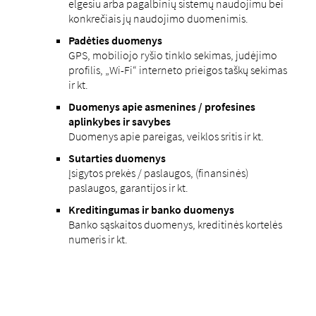
elgesiu arba pagalbinių sistemų naudojimu bei
konkrečiais jų naudojimo duomenimis.
Padėties duomenys
GPS, mobiliojo ryšio tinklo sekimas, judėjimo
profilis, „Wi-Fi“ interneto prieigos taškų sekimas
ir kt.
Duomenys apie asmenines / profesines
aplinkybes ir savybes
Duomenys apie pareigas, veiklos sritis ir kt.
Sutarties duomenys
Įsigytos prekės / paslaugos, (finansinės)
paslaugos, garantijos ir kt.
Kreditingumas ir banko duomenys
Banko sąskaitos duomenys, kreditinės kortelės
numeris ir kt.