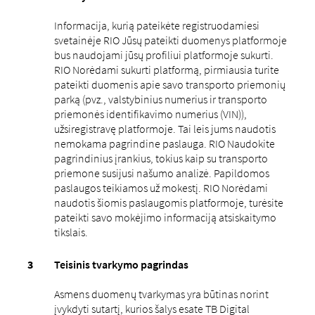
Informacija, kurią pateikėte registruodamiesi
svetainėje RIO Jūsų pateikti duomenys platformoje
bus naudojami jūsų profiliui platformoje sukurti.
RIO Norėdami sukurti platformą, pirmiausia turite
pateikti duomenis apie savo transporto priemonių
parką (pvz., valstybinius numerius ir transporto
priemonės identifikavimo numerius (VIN)),
užsiregistravę platformoje. Tai leis jums naudotis
nemokama pagrindine paslauga. RIO Naudokite
pagrindinius įrankius, tokius kaip su transporto
priemone susijusi našumo analizė. Papildomos
paslaugos teikiamos už mokestį. RIO Norėdami
naudotis šiomis paslaugomis platformoje, turėsite
pateikti savo mokėjimo informaciją atsiskaitymo
tikslais.
Teisinis tvarkymo pagrindas
Asmens duomenų tvarkymas yra būtinas norint
įvykdyti sutartį, kurios šalys esate TB Digital