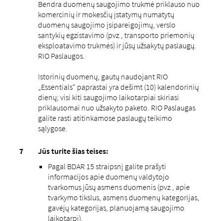
Bendra duomenų saugojimo trukmė priklauso nuo
komercinių ir mokesčių įstatymų numatytų
duomenų saugojimo įsipareigojimų, verslo
santykių egzistavimo (pvz., transporto priemonių
eksploatavimo trukmės) ir jūsų užsakytų paslaugų.
RIO Paslaugos.
Istorinių duomenų, gautų naudojant RIO
„Essentials“ paprastai yra dešimt (10) kalendorinių
dienų; visi kiti saugojimo laikotarpiai skiriasi
priklausomai nuo užsakyto paketo. RIO Paslaugas
galite rasti atitinkamose paslaugų teikimo
sąlygose.
Jūs turite šias teises:
Pagal BDAR 15 straipsnį galite prašyti
informacijos apie duomenų valdytojo
tvarkomus jūsų asmens duomenis (pvz., apie
tvarkymo tikslus, asmens duomenų kategorijas,
gavėjų kategorijas, planuojamą saugojimo
laikotarpį).