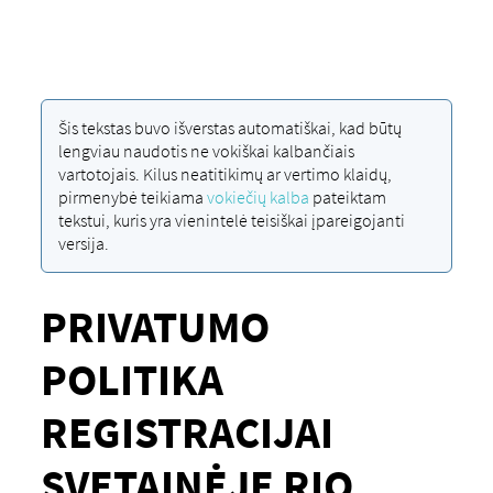
Šis tekstas buvo išverstas automatiškai, kad būtų
lengviau naudotis ne vokiškai kalbančiais
vartotojais. Kilus neatitikimų ar vertimo klaidų,
pirmenybė teikiama
vokiečių kalba
pateiktam
tekstui, kuris yra vienintelė teisiškai įpareigojanti
versija.
PRIVATUMO
POLITIKA
REGISTRACIJAI
SVETAINĖJE RIO