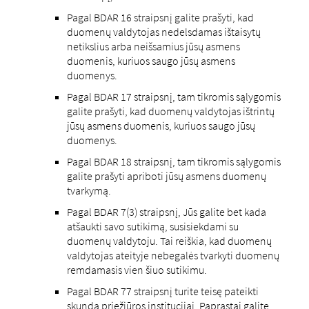
Pagal BDAR 16 straipsnį galite prašyti, kad
duomenų valdytojas nedelsdamas ištaisytų
netikslius arba neišsamius jūsų asmens
duomenis, kuriuos saugo jūsų asmens
duomenys.
Pagal BDAR 17 straipsnį, tam tikromis sąlygomis
galite prašyti, kad duomenų valdytojas ištrintų
jūsų asmens duomenis, kuriuos saugo jūsų
duomenys.
Pagal BDAR 18 straipsnį, tam tikromis sąlygomis
galite prašyti apriboti jūsų asmens duomenų
tvarkymą.
Pagal BDAR 7(3) straipsnį, Jūs galite bet kada
atšaukti savo sutikimą, susisiekdami su
duomenų valdytoju. Tai reiškia, kad duomenų
valdytojas ateityje nebegalės tvarkyti duomenų
remdamasis vien šiuo sutikimu.
Pagal BDAR 77 straipsnį turite teisę pateikti
skundą priežiūros institucijai. Paprastai galite