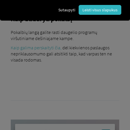
Sutaupyti
Leisti visus slapukus
Kaip atidaryti pokalbį
Pokalbių langą galite rasti daugelio programų
viršutiniame dešiniajame kampe.
Kaip galima perskaityti čia,
dėl kiekvienos paslaugos
nepriklausomumo gali atsitikti taip, kad varpas ten ne
visada rodomas.