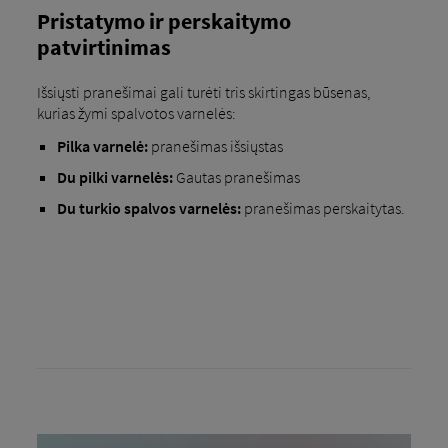
Pristatymo ir perskaitymo
patvirtinimas
Išsiųsti pranešimai gali turėti tris skirtingas būsenas,
kurias žymi spalvotos varnelės:
Pilka varnelė:
pranešimas išsiųstas
Du pilki varnelės:
Gautas pranešimas
Du turkio spalvos varnelės:
pranešimas perskaitytas.