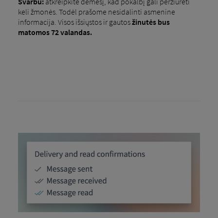
Svarbu:
atkreipkite dėmesį, kad pokalbį gali peržiūrėti
keli žmonės. Todėl prašome nesidalinti asmenine
informacija. Visos išsiųstos ir gautos
žinutės bus
matomos 72 valandas.