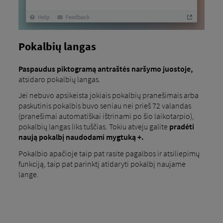
Pokalbių langas
Paspaudus piktogramą antraštės naršymo juostoje,
atsidaro pokalbių langas.
Jei nebuvo apsikeista jokiais pokalbių pranešimais arba
paskutinis pokalbis buvo seniau nei prieš 72 valandas
(pranešimai automatiškai ištrinami po šio laikotarpio),
pokalbių langas liks tuščias. Tokiu atveju galite
pradėti
naują pokalbį naudodami mygtuką +.
Pokalbio apačioje taip pat rasite pagalbos ir atsiliepimų
funkciją, taip pat parinktį atidaryti pokalbį naujame
lange.