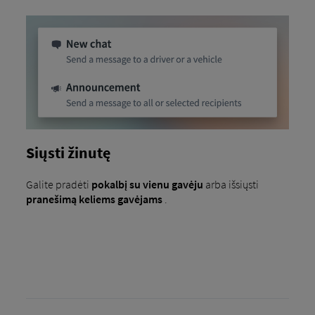
Siųsti žinutę
Galite pradėti
pokalbį su vienu gavėju
arba išsiųsti
pranešimą keliems gavėjams
.