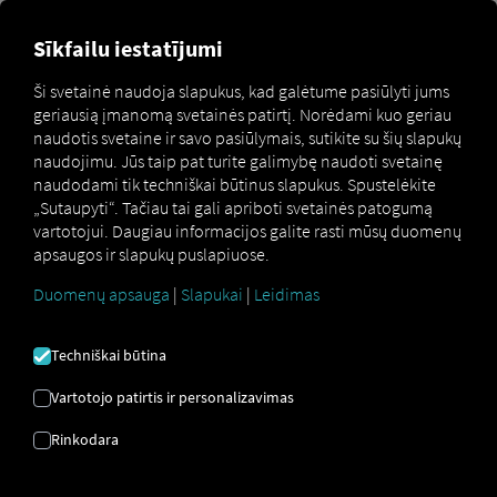
Sīkfailu iestatījumi
NAUDOTOJO
Ši svetainė naudoja slapukus, kad galėtume pasiūlyti jums
VADOVAS
geriausią įmanomą svetainės patirtį. Norėdami kuo geriau
naudotis svetaine ir savo pasiūlymais, sutikite su šių slapukų
naudojimu. Jūs taip pat turite galimybę naudoti svetainę
Šiame vadove paaiškinama, kaip nustatyti ir naudoti
naudodami tik techniškai būtinus slapukus. Spustelėkite
Order Communication , siekiant efektyviai valdyti
„Sutaupyti“. Tačiau tai gali apriboti svetainės patogumą
užsakymus, planuoti keliones ir optimizuoti dispečerinės
vartotojui. Daugiau informacijos galite rasti mūsų duomenų
bei vairuotojų bendravimą.
apsaugos ir slapukų puslapiuose.
Duomenų apsauga
|
Slapukai
|
Leidimas
Techniškai būtina
Vartotojo patirtis ir personalizavimas
Ko reikia Order Communication naudoti?
Taigi, kad jūs Order Communication Norint sėkmingai jį
Rinkodara
naudoti, reikia atlikti šiuos veiksmus:
Registracija svetainėje RIO platforma