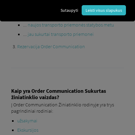
Sukurti transporto priemonės prisijungimo
Sutaupyti
Leisti visus slapukus
duomenis...
...
naujos transporto priemonės statybos metu
...
jau sukurtai transporto priemonei
Rezervacija Order Communication
Kaip yra Order Communication Sukurtas
žiniatinklio vaizdas?
Į Order Communication Žiniatinklio rodinyje yra trys
pagrindiniai rodiniai:
užsakymai
Ekskursijos