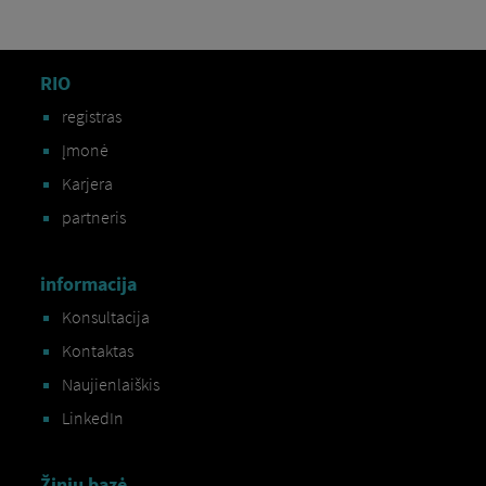
RIO
registras
Įmonė
Karjera
partneris
informacija
Konsultacija
Kontaktas
Naujienlaiškis
LinkedIn
Žinių bazė