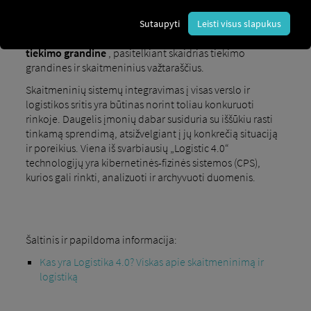
decentralizuotai, visoje įmonėje ir gamyboje, taip pat
naujų, pažangių technologijų diegimui.
Tikslas –
Sutaupyti
Leisti visus slapukus
tinklaveika ir decentralizacija,
kartu su
optimizuota
tiekimo grandine
, pasitelkiant skaidrias tiekimo
grandines ir skaitmeninius važtaraščius.
Skaitmeninių sistemų integravimas į visas verslo ir
logistikos sritis yra būtinas norint toliau konkuruoti
rinkoje. Daugelis įmonių dabar susiduria su iššūkiu rasti
tinkamą sprendimą, atsižvelgiant į jų konkrečią situaciją
ir poreikius. Viena iš svarbiausių „Logistic 4.0“
technologijų yra kibernetinės-fizinės sistemos (CPS),
kurios gali rinkti, analizuoti ir archyvuoti duomenis.
Šaltinis ir papildoma informacija:
Kas yra Logistika 4.0? Viskas apie skaitmeninimą ir
logistiką