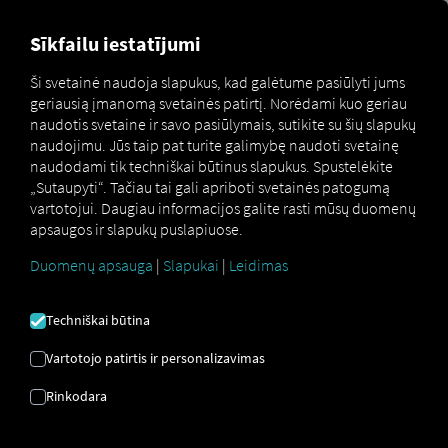
FOR CARRIERS
FOR SHIPPERS
FOR BUSINESS PART
Sīkfailu iestatījumi
Ši svetainė naudoja slapukus, kad galėtume pasiūlyti jums
geriausią įmanomą svetainės patirtį. Norėdami kuo geriau
Glossar
Was bedeutet Logistik 4.0?
naudotis svetaine ir savo pasiūlymais, sutikite su šių slapukų
naudojimu. Jūs taip pat turite galimybę naudoti svetainę
LOGISTIKA 4.0
naudodami tik techniškai būtinus slapukus. Spustelėkite
„Sutaupyti“. Tačiau tai gali apriboti svetainės patogumą
vartotojui. Daugiau informacijos galite rasti mūsų duomenų
apsaugos ir slapukų puslapiuose.
Šiuo metu pasaulis išgyvena skaitmeninę transformaciją
visose srityse. Kiekvienas, norintis turėti galimybę
Duomenų apsauga
|
Slapukai
|
Leidimas
šiandien konkuruoti, turi prisitaikyti.
Terminas „Logistika 4.0“ yra šalutinis terminas ir todėl yra
Techniškai būtina
ketvirtosios pramonės revoliucijos (dar vadinamos
„Pramone 4.0“) būtina sąlyga. Jis apibūdina pasaulį,
Vartotojo patirtis ir personalizavimas
kuriame tinklinės mašinos bendrauja tarpusavyje ir
Rinkodara
savarankiškai koordinuoja savo veiksmus. „Logistika 4.0“
taip pat daugiausia dėmesio skiria
logistikos procesų
tinklaveikai ir integracijai tiek centralizuotai, tiek