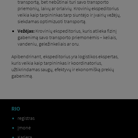
transportą, bet nebūtinai turi savo transporto
priemonių, laivų ar orlaivių. Krovinių ekspeditorius
veikia kaip tarpininkas tarp siuntėjo ir įvairių vežėjų,
siekdamas optimizuoti transportą.
Vežėjas:
Krovinių ekspeditorius, kuris atlieka fizinį
gabenimą savo transporto priemonėmis – keliais,
vandeniu, geležinkeliais ar oru.
Apibendrinant, ekspeditorius yra logistikos ekspertas,
kuris veikia kaip tarpininkas ir koordinatorius,
užtikrindamas saugų, efektyvų ir ekonomišką prekių
gabenimą.
RIO
registras
Įmonė
Karjera