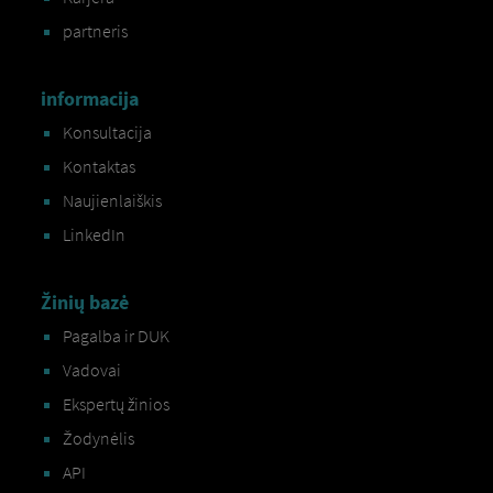
partneris
informacija
Konsultacija
Kontaktas
Naujienlaiškis
LinkedIn
Žinių bazė
Pagalba ir DUK
Vadovai
Ekspertų žinios
Žodynėlis
API