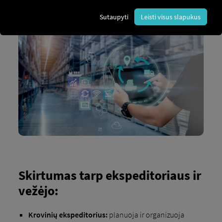
vykdo faktinį gabenimą. Tikslas – padaryti visą
gabenimo procesą efektyvų, ekonomišką ir sklandų.
Sutaupyti
Leisti visus slapukus
Skirtumas tarp ekspeditoriaus ir
vežėjo:
Krovinių ekspeditorius:
planuoja ir organizuoja