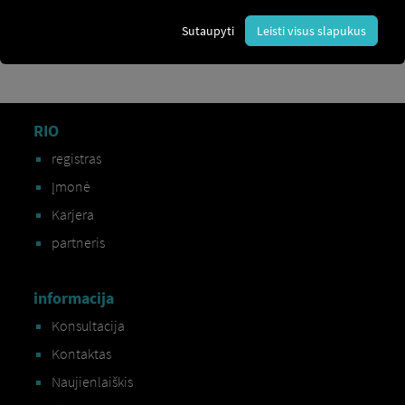
kilometrų
Sutaupyti
Leisti visus slapukus
RIO
registras
Įmonė
Karjera
partneris
informacija
Konsultacija
Kontaktas
Naujienlaiškis