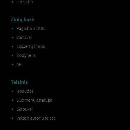
LinkedIn
Žinių bazė
Pagalba ir DUK
Vadovai
Ekspertų žinios
Žodynėlis
API
Teisinis
Įspaudas
Duomenų apsauga
Slapukai
Vaizdo autorių teisės