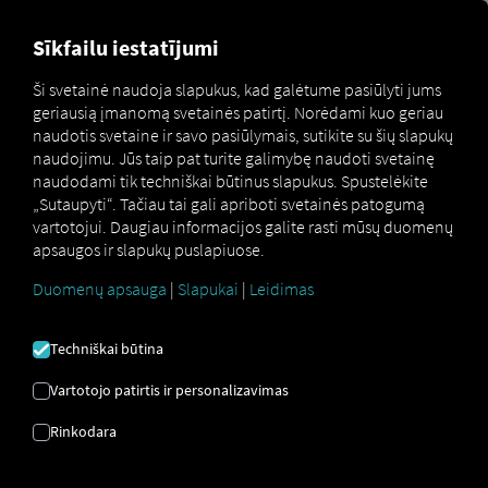
FOR CARRIERS
FOR SHIPPERS
FOR BUSINESS PART
Sīkfailu iestatījumi
Ši svetainė naudoja slapukus, kad galėtume pasiūlyti jums
geriausią įmanomą svetainės patirtį. Norėdami kuo geriau
Glossar
Was sind Tachographendaten?
naudotis svetaine ir savo pasiūlymais, sutikite su šių slapukų
naudojimu. Jūs taip pat turite galimybę naudoti svetainę
TACHOGRAFO
naudodami tik techniškai būtinus slapukus. Spustelėkite
„Sutaupyti“. Tačiau tai gali apriboti svetainės patogumą
vartotojui. Daugiau informacijos galite rasti mūsų duomenų
DUOMENYS
apsaugos ir slapukų puslapiuose.
Duomenų apsauga
|
Slapukai
|
Leidimas
Tachografo duomenis
įrašo (skaitmeninis) tachografas
ir perduoda į apdorojimo sistemą.
Ten juos galima
Techniškai būtina
atspausdinti, archyvuoti, analizuoti arba perduoti į kitas
trečiųjų šalių sistemas, pvz., darbo užmokesčio
Vartotojo patirtis ir personalizavimas
programinę įrangą. Tachografo duomenų pavyzdžiai:
Rinkodara
Vairavimo ir poilsio laikas
greitis