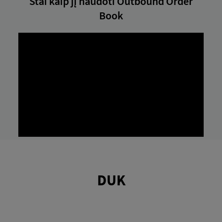
Štai kaip jį naudoti Outbound Order
Book
DUK