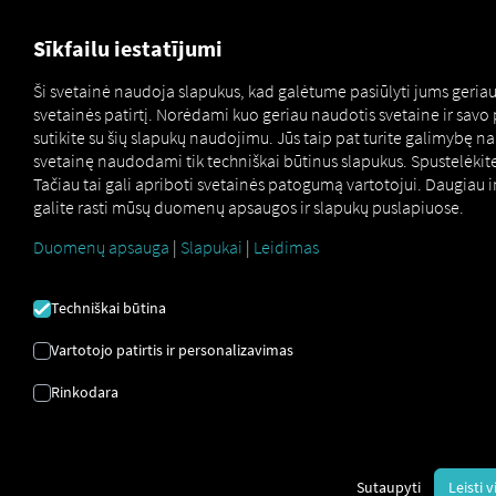
FOR CARRIERS
FOR SHIPPERS
FOR BUSINESS PART
Sīkfailu iestatījumi
Ši svetainė naudoja slapukus, kad galėtume pasiūlyti jums geri
svetainės patirtį. Norėdami kuo geriau naudotis svetaine ir savo
OUTBOUND ORDER
sutikite su šių slapukų naudojimu. Jūs taip pat turite galimybę n
svetainę naudodami tik techniškai būtinus slapukus. Spustelėkite
BOOK PAGALBOS
Tačiau tai gali apriboti svetainės patogumą vartotojui. Daugiau 
galite rasti mūsų duomenų apsaugos ir slapukų puslapiuose.
PUSLAPIS
Duomenų apsauga
|
Slapukai
|
Leidimas
Čia rasite viską, ko reikia sklandžiai pradžiai – nuo
Techniškai būtina
nuoseklių instrukcijų
iki
dažniausiai užduodamų
Vartotojo patirtis ir personalizavimas
klausimų.
Geriausias būdas pradėti – perskaityti mūsų
trumpą vadovą.
Rinkodara
Atsisiųskite trumpąjį vadovą dabar
Sutaupyti
Leisti 