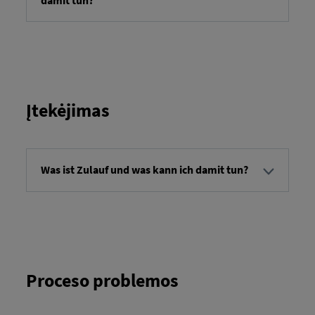
damit tun?
Techninės priežiūros užsakymai – tai užsakymai,
skirti konkrečioms transporto priemonės
techninėms paslaugoms atlikti. Techninės
priežiūros užsakymo turinyje nurodoma, kokia
techninė priežiūra turi būti atlikta. Galite pranešti
apie atliktą techninę priežiūrą ir, atsižvelgiant į
Įtekėjimas
techninės priežiūros užsakymą, pateikti
papildomos informacijos.
Was ist Zulauf und was kann ich damit tun?
Atvykstamasis užsakymas reiškia transporto
užsakymų, kurie atvyksta į paskirties vietą konkrečiu
laiku, apžvalgą. Jūs turite galimybę peržiūrėti
transporto užsakymus, taip pat gauti išsamią
informaciją apie kiekvieną užsakymą.
Proceso problemos