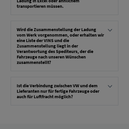
Ladung in Excel oder ähnlichem
transportieren müssen.
Sistemoje galima sukurti atsisiuntimui skirtą
„Excel“ failą naudojant atsisiuntimo mygtuką
viršutiniame dešiniajame kampe.
Wird die Zusammenstellung der Ladung
vom Werk vorgenommen, oder erhalten wir
eine Liste der VINS und die
Zusammenstellung liegt in der
Verantwortung des Spediteurs, der die
Fahrzeuge nach unseren Wünschen
zusammenstellt?
Krovinių surinkimą atlieka gamykla. Gamyklos,
kuriose tiekėjai patys surenka krovinius (pvz.,
„Wrezsnia“), nebendrauja per šią sistemą.
Ist die Verbindung zwischen VW und dem
Lieferanten nur für fertige Fahrzeuge oder
Outbound Order Book .
auch für Luftfracht möglich?
Bendravimas apie Outbound Order Book Sistema
bus galima naudoti tik su jau paruoštomis
transporto priemonėmis ir iš pradžių tik
sunkvežimių transportui; oro krovinių gabenimas