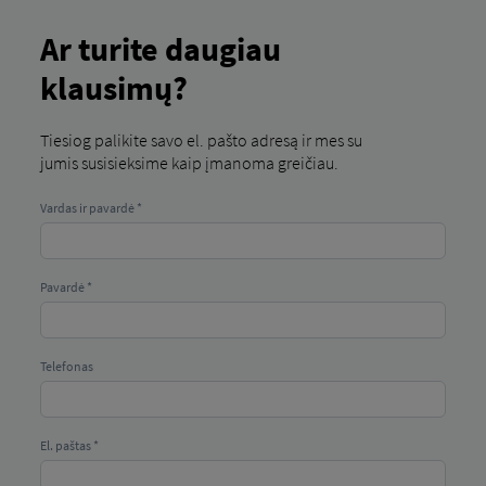
šiuo metu neplanuojamas, bet bus įmanomas po
2–3 metų, o ne kaip paleidimo proceso dalis.
Ar turite daugiau
klausimų?
Tiesiog palikite savo el. pašto adresą ir mes su
jumis susisieksime kaip įmanoma greičiau.