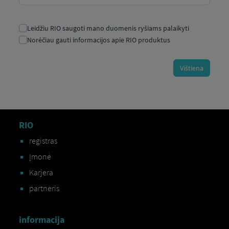
RIO
registras
Įmonė
Karjera
partneris
informacija