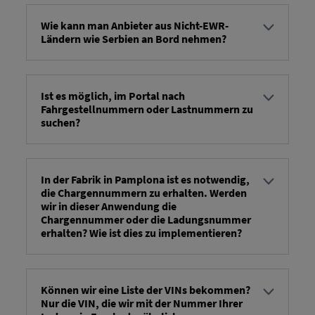
Wie kann man Anbieter aus Nicht-EWR-
Ländern wie Serbien an Bord nehmen?
...bus vykdomas rankinis procesas -> mes ( RIO Mes
jus informuosime kaip įmanoma greičiau.
Ist es möglich, im Portal nach
Fahrgestellnummern oder Lastnummern zu
suchen?
Galite ieškoti transporto priemonių įvesdami VIN,
gamybos numerį arba transporto priemonės ID.
In der Fabrik in Pamplona ist es notwendig,
die Chargennummern zu erhalten. Werden
wir in dieser Anwendung die
Chargennummer oder die Ladungsnummer
erhalten? Wie ist dies zu implementieren?
...krovinio numeris nurodomas FV14a lauke:
Handling/Body/VehicleTransportOrder/Header/Reference/@
Können wir eine Liste der VINs bekommen?
Nur die VIN, die wir mit der Nummer Ihrer