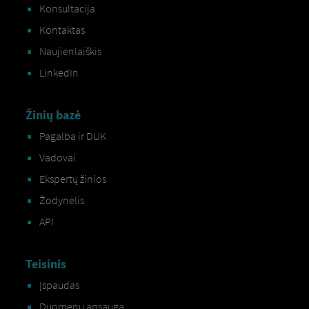
Konsultacija
Kontaktas
Naujienlaiškis
LinkedIn
Žinių bazė
Pagalba ir DUK
Vadovai
Ekspertų žinios
Žodynėlis
API
Teisinis
Įspaudas
Duomenų apsauga