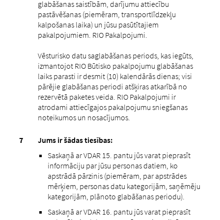
glabāšanas saistībām, darījumu attiecību
pastāvēšanas (piemēram, transportlīdzekļu
kalpošanas laika) un jūsu pasūtītajiem
pakalpojumiem. RIO Pakalpojumi.
Vēsturisko datu saglabāšanas periods, kas iegūts,
izmantojot RIO Būtisko pakalpojumu glabāšanas
laiks parasti ir desmit (10) kalendārās dienas; visi
pārējie glabāšanas periodi atšķiras atkarībā no
rezervētā paketes veida. RIO Pakalpojumi ir
atrodami attiecīgajos pakalpojumu sniegšanas
noteikumos un nosacījumos.
Jums ir šādas tiesības:
Saskaņā ar VDAR 15. pantu jūs varat pieprasīt
informāciju par jūsu personas datiem, ko
apstrādā pārzinis (piemēram, par apstrādes
mērķiem, personas datu kategorijām, saņēmēju
kategorijām, plānoto glabāšanas periodu).
Saskaņā ar VDAR 16. pantu jūs varat pieprasīt