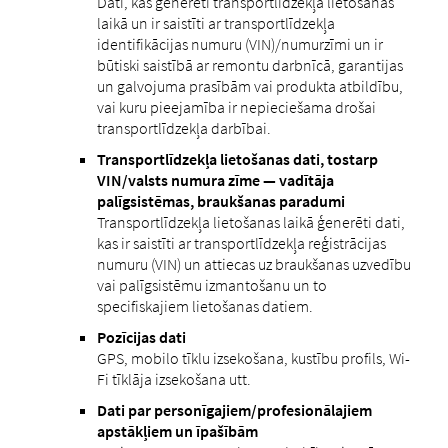
Dati, kas ģenerēti transportlīdzekļa lietošanas
laikā un ir saistīti ar transportlīdzekļa
identifikācijas numuru (VIN)/numurzīmi un ir
būtiski saistībā ar remontu darbnīcā, garantijas
un galvojuma prasībām vai produkta atbildību,
vai kuru pieejamība ir nepieciešama drošai
transportlīdzekļa darbībai.
Transportlīdzekļa lietošanas dati, tostarp
VIN/valsts numura zīme — vadītāja
palīgsistēmas, braukšanas paradumi
Transportlīdzekļa lietošanas laikā ģenerēti dati,
kas ir saistīti ar transportlīdzekļa reģistrācijas
numuru (VIN) un attiecas uz braukšanas uzvedību
vai palīgsistēmu izmantošanu un to
specifiskajiem lietošanas datiem.
Pozīcijas dati
GPS, mobilo tīklu izsekošana, kustību profils, Wi-
Fi tīklāja izsekošana utt.
Dati par personīgajiem/profesionālajiem
apstākļiem un īpašībām