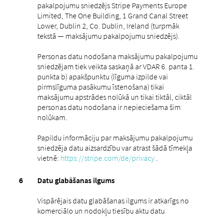
pakalpojumu sniedzējs Stripe Payments Europe
Limited, The One Building, 1 Grand Canal Street
Lower, Dublin 2, Co. Dublin, Ireland (turpmāk
tekstā — maksājumu pakalpojumu sniedzējs).
Personas datu nodošana maksājumu pakalpojumu
sniedzējam tiek veikta saskaņā ar VDAR 6. panta 1.
punkta b) apakšpunktu (līguma izpilde vai
pirmslīguma pasākumu īstenošana) tikai
maksājumu apstrādes nolūkā un tikai tiktāl, ciktāl
personas datu nodošana ir nepieciešama šim
nolūkam.
Papildu informāciju par maksājumu pakalpojumu
sniedzēja datu aizsardzību var atrast šādā tīmekļa
vietnē:
https://stripe.com/de/privacy
.
Datu glabāšanas ilgums
Vispārējais datu glabāšanas ilgums ir atkarīgs no
komerciālo un nodokļu tiesību aktu datu