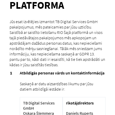
PLATFORMA
Jūs esat izvēlējies izmantot TB Digital Services GmbH
pakalpojumus; mēs pateicamies par jūsu uzticību.
Saistībā ar saistīto lietošanu RIO Šajā platformā un visos
tajā piedāvātajos pakalpojumos mēs apkopojam un
apstrādājam dažādus personas datus, kas nepieciešami
norādīto mērķu sasniegšanai. Tālāk mēs sniedzam jums
informāciju, kas nepieciešama saskaņā ar GDPR 13.
pantu par to, kādi dati ir iesaistīti, kā tie tiek apstrādāti un
kādas ir jūsu saistītās tiesības.
Atbildīgās personas vārds un kontaktinformācija
Saskaņā ar datu aizsardzības likumu par jūsu
datiem atbildīgā iestāde ir:
TB Digital Services
rīkotājdirektors
GmbH
Oskara Šlemmera
Daniels Ruperts