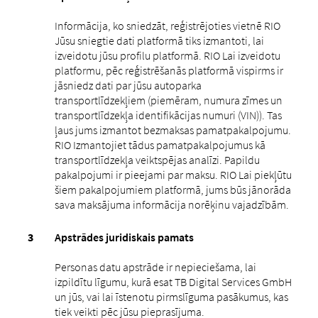
Informācija, ko sniedzāt, reģistrējoties vietnē RIO
Jūsu sniegtie dati platformā tiks izmantoti, lai
izveidotu jūsu profilu platformā. RIO Lai izveidotu
platformu, pēc reģistrēšanās platformā vispirms ir
jāsniedz dati par jūsu autoparka
transportlīdzekļiem (piemēram, numura zīmes un
transportlīdzekļa identifikācijas numuri (VIN)). Tas
ļaus jums izmantot bezmaksas pamatpakalpojumu.
RIO Izmantojiet tādus pamatpakalpojumus kā
transportlīdzekļa veiktspējas analīzi. Papildu
pakalpojumi ir pieejami par maksu. RIO Lai piekļūtu
šiem pakalpojumiem platformā, jums būs jānorāda
sava maksājuma informācija norēķinu vajadzībām.
Apstrādes juridiskais pamats
Personas datu apstrāde ir nepieciešama, lai
izpildītu līgumu, kurā esat TB Digital Services GmbH
un jūs, vai lai īstenotu pirmslīguma pasākumus, kas
tiek veikti pēc jūsu pieprasījuma.