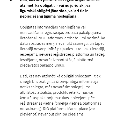
atzīmēti kā obligāti, ir vai nu juridiski, vai
līgumiski obligāti jānorāda, vai arī tie ir
nepieciešami līguma noslēgšanai.
Obligātās informācijas nesniegšana vai
neievadīšana reģistrācijas procesā pakalpojuma
lietošanai RIO Platformas ierobežojumi nozīmē, ka
datu apstrādes mērķi nevar tikt sasniegti, un tāpēc
lietotāji nevar pilnībā paļauties uz to. RIO Lietotāji,
iespējams, nevarēs reģistrēties platformā un tādēļ,
iespējams, nevarēs izmantot šajā platformā
piedāvātos pakalpojumus.
Dati, kas nav atzīmēti kā obligāti sniedzami, tiek
sniegti brīvprātīgi. Ja šī brīvprātīgā informācija
netiks sniegta, mēs nevarēsim sniegt jums
atbilstošu atbalstu, produktu ieteikumus vai
konkrētus pakalpojumus (kas ir pieejami pēc
reģistrēšanās vietnē [tīmekļa vietnes/platformas
nosaukums]). RIO platforma Marketplace (var
pievienot) nevar būt pilnībā pieejams.