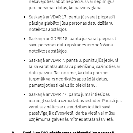
nekavējoties labot neprecīzus vai nepilnīgus
jūsu personas datus, ko pārzinis glabā.
Saskaņā ar VDAR 17. pantu jūs varat pieprasīt
pārziņa glabāto jūsu personas datu dzēšanu
noteiktos apstākļos.
Saskaņā ar GDPR 18. pantu jūs varat pieprasīt
savu personas datu apstrādes ierobežošanu
noteiktos apstākļos.
Saskaņā ar VDAR 7. panta 3. punktu jūs jebkurā
laikā varat atsaukt savu piekrišanu, sazinoties ar
datu pārzini. Tas nozīmē, ka datu pārzinis
turpmāk vairs nedrīkstēs apstrādāt datus,
pamatojoties tikai uz šo piekrišanu.
Saskaņā ar VDAR 77. pantu jums ir tiesības
iesniegt sūdzību uzraudzības iestādei. Parasti jūs
varat sazināties ar uzraudzības iestādi savā
pastāvīgajā dzīvesvietā, darba vietā vai mūsu
uzņēmuma galvenās mītnes atrašanās vietā.
Dati, kas RIO platformas reģistrācijas procesā