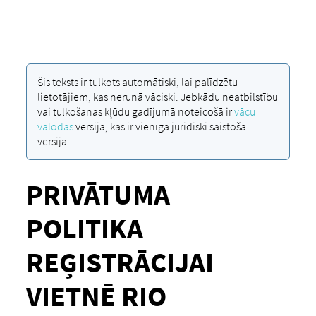
Šis teksts ir tulkots automātiski, lai palīdzētu
lietotājiem, kas nerunā vāciski. Jebkādu neatbilstību
vai tulkošanas kļūdu gadījumā noteicošā ir
vācu
valodas
versija, kas ir vienīgā juridiski saistošā
versija.
PRIVĀTUMA
POLITIKA
REĢISTRĀCIJAI
VIETNĒ RIO