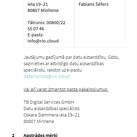
iela 19–21
Fabians Šēfers
80807 Minhene
Tālrunis: 00800/22
55 07 46
E-pasts:
info@rio.cloud
Jautājumu gadījumā par datu aizsardzību, lūdzu,
sazinieties ar atbildīgo datu aizsardzības
speciālistu, rakstot uz e-pastu:
datenschutz@rio.cloud
Vai arī varat izmantot pasta pakalpojumus:
TB Digital Services GmbH
Datu aizsardzības speciālists
Oskara Šlemmera iela 19–21
80807 Minhene
Apstrādes mērķi