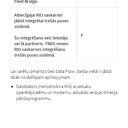
Fleet Bridge.
Attiecīgajai RIO saskarnei
jābūt integrētai trešās puses
sistēmā.
X
Šo integrēšanu veic lietotājs
vai tā partneris. TBDS neveic
RIO saskarnes integrēšanu
trešās puses sistēmā.
Lai varētu izmantot Geo Data Flow, darba vietā ir jābūt
tālāk norādītajam aprīkojumam.
Galddators (nenodrošina RIO) ar aktuālu
operētājsistēmu un modernu, aktuālās versijas tīmekļa
pārlūkprogrammu.