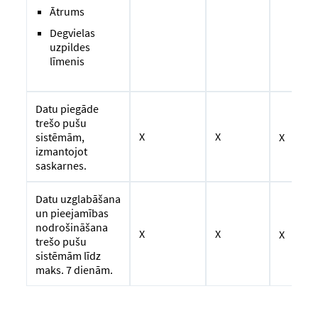
Ātrums
Degvielas
uzpildes
līmenis
Datu piegāde
trešo pušu
X
X
X
sistēmām,
izmantojot
saskarnes.
Datu uzglabāšana
un pieejamības
nodrošināšana
X
X
X
trešo pušu
sistēmām līdz
maks. 7 dienām.