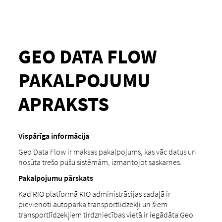
GEO DATA FLOW
PAKALPOJUMU
APRAKSTS
Vispārīga informācija
Geo Data Flow ir maksas pakalpojums, kas vāc datus un
nosūta trešo pušu sistēmām, izmantojot saskarnes.
Pakalpojumu pārskats
Kad RIO platformā RIO administrācijas sadaļā ir
pievienoti autoparka transportlīdzekļi un šiem
transportlīdzekļiem tirdzniecības vietā ir iegādāta Geo