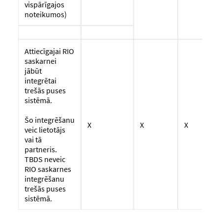
vispārīgajos
noteikumos)
Attiecīgajai RIO
saskarnei
jābūt
integrētai
trešās puses
sistēmā.
Šo integrēšanu
X
X
X
veic lietotājs
vai tā
partneris.
TBDS neveic
RIO saskarnes
integrēšanu
trešās puses
sistēmā.