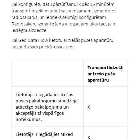
Lai konfigurētu datu pārsūtīšanu ik pēc 15 minūtēm,
transportlīdzeklim jābūt sasniedzamam, izmantojot
radiosakarus, un iepriekš sekmīgi konfigurētam.
Radiosakaru izmantošana ir iespējami tikai tad, ja ir
ieslēgta aizdedze.
Lai Geo Data Flow lietotu ar trešās puses aparatūru,
jāizpilda šādi priekšnosacījumi:
Transportlīdzekļi
ar trešo pušu
aparatūru
Lietotājs ir iegādājies trešās
puses pakalpojumu sniedzēja
X
attiecīgo pakalpojumu un
akceptējis tā vispārīgos
noteikumus.
Lietotājs ir iegādājies Mixed
X