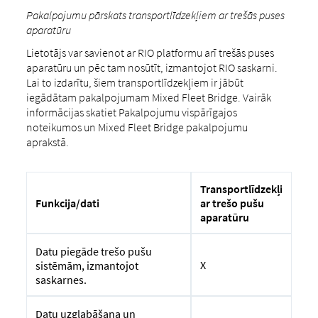
Pakalpojumu pārskats transportlīdzekļiem ar trešās puses
aparatūru
Lietotājs var savienot ar RIO platformu arī trešās puses
aparatūru un pēc tam nosūtīt, izmantojot RIO saskarni.
Lai to izdarītu, šiem transportlīdzekļiem ir jābūt
iegādātam pakalpojumam Mixed Fleet Bridge. Vairāk
informācijas skatiet Pakalpojumu vispārīgajos
noteikumos un Mixed Fleet Bridge pakalpojumu
aprakstā.
Transportlīdzekļi
Funkcija/dati
ar trešo pušu
aparatūru
Datu piegāde trešo pušu
X
sistēmām, izmantojot
saskarnes.
Datu uzglabāšana un