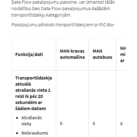
Data Flow pakalpojumu pakotne, var izmantot tālāk
norādītos Geo Data Flow pakalpojumus dažādām
transportlīdzekļu kategorijām.
Pakalpojumu pārskats transportlīdzekļiem ar RIO Box
MAN
MAN
MAN kravas
mikroa
Funkcija/dati
autobuss
automašīna
ar RIO 
Transportlīdzekļa
aktuālā
atrašanās vieta 1
reizi ik pēc 20
sekundēm ar
šādiem datiem
Atrašanās
X
X
X
vieta
Nobraukums