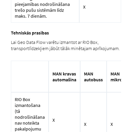
pieejamības nodrošināšana
X
trešo pušu sistēmām līdz
maks. 7 dienām.
Tehniskās prasības
Lai Geo Data Flow varētu izmantot ar RIO Box,
transportlīdzekļiem jābūt tālāk minētajam aprīkojumam.
MAN
MAN kravas
MAN
autobuss
automašīna
mikroauto
RIO Box
izmantošana
(tā
nodrošināšana
X
nav noteikta
X
X
pakalpojumu