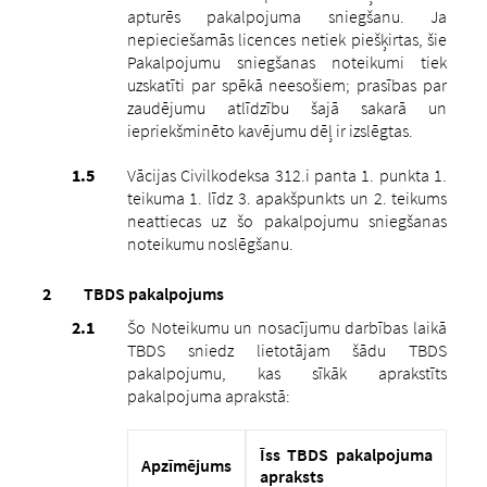
apturēs pakalpojuma sniegšanu. Ja
nepieciešamās licences netiek piešķirtas, šie
Pakalpojumu sniegšanas noteikumi tiek
uzskatīti par spēkā neesošiem; prasības par
zaudējumu atlīdzību šajā sakarā un
iepriekšminēto kavējumu dēļ ir izslēgtas.
Vācijas Civilkodeksa 312.i panta 1. punkta 1.
teikuma 1. līdz 3. apakšpunkts un 2. teikums
neattiecas uz šo pakalpojumu sniegšanas
noteikumu noslēgšanu.
TBDS pakalpojums
Šo Noteikumu un nosacījumu darbības laikā
TBDS sniedz lietotājam šādu TBDS
pakalpojumu, kas sīkāk aprakstīts
pakalpojuma aprakstā:
Īss TBDS pakalpojuma
Apzīmējums
apraksts