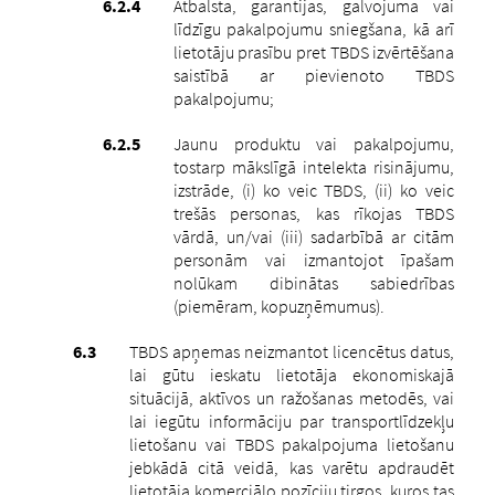
Atbalsta, garantijas, galvojuma vai
līdzīgu pakalpojumu sniegšana, kā arī
lietotāju prasību pret TBDS izvērtēšana
saistībā ar pievienoto TBDS
pakalpojumu;
Jaunu produktu vai pakalpojumu,
tostarp mākslīgā intelekta risinājumu,
izstrāde, (i) ko veic TBDS, (ii) ko veic
trešās personas, kas rīkojas TBDS
vārdā, un/vai (iii) sadarbībā ar citām
personām vai izmantojot īpašam
nolūkam dibinātas sabiedrības
(piemēram, kopuzņēmumus).
TBDS apņemas neizmantot licencētus datus,
lai gūtu ieskatu lietotāja ekonomiskajā
situācijā, aktīvos un ražošanas metodēs, vai
lai iegūtu informāciju par transportlīdzekļu
lietošanu vai TBDS pakalpojuma lietošanu
jebkādā citā veidā, kas varētu apdraudēt
lietotāja komerciālo pozīciju tirgos, kuros tas