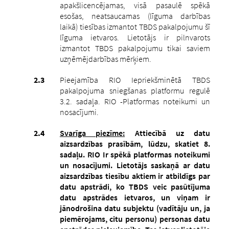
apakšlicencējamas, visā pasaulē spēkā
esošas, neatsaucamas (līguma darbības
laikā) tiesības izmantot TBDS pakalpojumu šī
līguma ietvaros. Lietotājs ir pilnvarots
izmantot TBDS pakalpojumu tikai saviem
uzņēmējdarbības mērķiem.
Pieejamība RIO Iepriekšminētā TBDS
pakalpojuma sniegšanas platformu regulē
3.2. sadaļa. RIO -Platformas noteikumi un
nosacījumi.
Svarīga piezīme:
Attiecībā uz datu
aizsardzības prasībām, lūdzu, skatiet 8.
sadaļu. RIO Ir spēkā platformas noteikumi
un nosacījumi. Lietotājs saskaņā ar datu
aizsardzības tiesību aktiem ir atbildīgs par
datu apstrādi, ko TBDS veic pasūtījuma
datu apstrādes ietvaros, un viņam ir
jānodrošina datu subjektu (vadītāju un, ja
piemērojams, citu personu) personas datu