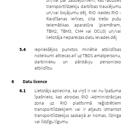
transportlīdzekļu darbības traucējumu
un/vai bojājumu dēļ, RIO -kastes RIO -
Raidīšanas ierīces, cita trešo pušu
telemātikas aparatūra (piemēram,
TBM2, TBM3, CM4 vai OCU3) un/vai
lietotāja nepareizas datu ievades dēļ.
Iepriekšējos punktos minētie atbildības
noteikumi attiecas arī uz TBDS amatpersonu,
darbinieku un pārstāvju personisko
atbildību.
Datu licence
Lietotājs apliecina, ka viņš ir vai nu īpašuma
īpašnieks, kas atrodas RIO -Administrācijas
zona uz RIO platformā reģistrētiem
transportlīdzekļiem vai ir atļauts izmantot
transportlīdzekļus saskaņā ar nomas, līzinga
vai līdzīgu līgumu.