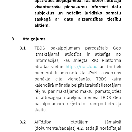
apstrādes pieļaujamība. Tas ietver lietotāja
visaptverošu pienākumu informēt datu
subjektus un noteikt juridisko pamatu
saskaņā ar datu aizsardzības tiesību
aktiem.
Atalgojums
TBDS pakalpojumam paredzētais Geo
Izmaksājamā atlīdzība ir atkarīga no
informācijas, kas sniegta RIO Platforma
atrodas vietnē
https://rio.cloud
un tai tiek
piemērots likumā noteiktais PVN.
Ja vien nav
panākta cita vienošanās, TBDS katra
kalendārā mēneša beigās izrakstīs lietotājam
rēķinu par maksājamo maksu, pamatojoties
uz attiecīgajā norēķinu mēnesī TBDS Geo
pakalpojumam reģistrēto transportlīdzekļu
skaitu.
Atlīdzība lietotājam jāmaksā
[dokumenta/sadaļas] 4.2. sadaļā norādītajai