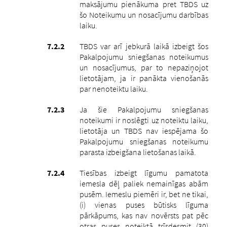
maksājumu pienākuma pret TBDS uz
šo Noteikumu un nosacījumu darbības
laiku.
TBDS var arī jebkurā laikā izbeigt šos
Pakalpojumu sniegšanas noteikumus
un nosacījumus, par to nepaziņojot
lietotājam, ja ir panākta vienošanās
par nenoteiktu laiku.
Ja šie Pakalpojumu sniegšanas
noteikumi ir noslēgti uz noteiktu laiku,
lietotāja un TBDS nav iespējama šo
Pakalpojumu sniegšanas noteikumu
parasta izbeigšana lietošanas laikā.
Tiesības izbeigt līgumu pamatota
iemesla dēļ paliek nemainīgas abām
pusēm.
Iemeslu piemēri ir, bet ne tikai,
(i) vienas puses būtisks līguma
pārkāpums, kas nav novērsts pat pēc
otras puses noteiktā trīsdesmit (30)