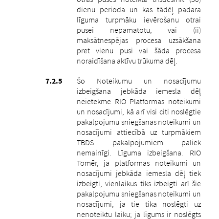
dienu perioda un kas tādēļ padara
līguma turpmāku ievērošanu otrai
pusei nepamatotu, vai (ii)
maksātnespējas procesa uzsākšana
pret vienu pusi vai šāda procesa
noraidīšana aktīvu trūkuma dēļ.
Šo Noteikumu un nosacījumu
izbeigšana jebkāda iemesla dēļ
neietekmē RIO Platformas noteikumi
un nosacījumi, kā arī visi citi noslēgtie
pakalpojumu sniegšanas noteikumi un
nosacījumi attiecībā uz turpmākiem
TBDS pakalpojumiem paliek
nemainīgi. Līguma izbeigšana. RIO
Tomēr, ja platformas noteikumi un
nosacījumi jebkāda iemesla dēļ tiek
izbeigti, vienlaikus tiks izbeigti arī šie
pakalpojumu sniegšanas noteikumi un
nosacījumi, ja tie tika noslēgti uz
nenoteiktu laiku; ja līgums ir noslēgts