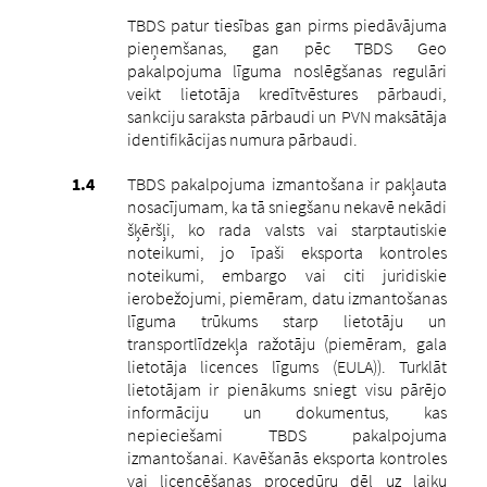
TBDS patur tiesības gan pirms piedāvājuma
pieņemšanas, gan pēc TBDS Geo
pakalpojuma līguma noslēgšanas regulāri
veikt lietotāja kredītvēstures pārbaudi,
sankciju saraksta pārbaudi un PVN maksātāja
identifikācijas numura pārbaudi.
TBDS pakalpojuma izmantošana ir pakļauta
nosacījumam, ka tā sniegšanu nekavē nekādi
šķēršļi, ko rada valsts vai starptautiskie
noteikumi, jo īpaši eksporta kontroles
noteikumi, embargo vai citi juridiskie
ierobežojumi, piemēram, datu izmantošanas
līguma trūkums starp lietotāju un
transportlīdzekļa ražotāju (piemēram, gala
lietotāja licences līgums (EULA)).
Turklāt
lietotājam ir pienākums sniegt visu pārējo
informāciju un dokumentus, kas
nepieciešami TBDS pakalpojuma
izmantošanai. Kavēšanās eksporta kontroles
vai licencēšanas procedūru dēļ uz laiku