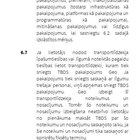
pakalpojumus (tostarp infrastruktūras kā
pakalpojuma, platformas kā pakalpojuma un
programmatūras kā pakalpojuma),
mitināšanas pakalpojumus vai līdzīgus
pakalpojumus, lai sasniegtu 6.2. sadaļā
izklāstītos mērķus.
Ja lietotājs nodod transportlīdzekļa
īpašumtiesības vai līgumā noteiktās pagaidu
tiesības lietot transportlīdzekli, kuram tiek
sniegts TBDS pakalpojums Geo Ja
pakalpojums tiek sniegts saskaņā ar līgumu
trešajai personai, viņš apņemas sniegt TBDS
pakalpojumu. Geo izbeigt šī
transportlīdzekļa noteikumus un
nosacījumus. Tomēr šo noteikumu un
nosacījumu izbeigšana neatbrīvo lietotāju
no pienākuma maksāt TBDS par šo
noteikumu un nosacījumu saskaņoto laiku, ja
šie noteikumi un nosacījumi tika saskaņoti ar
konkrētu fiksētu termiņu.