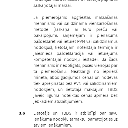
saskaņotajai maksai.
Ja piemērojams apgrieztās maksāšanas
mehānisms vai salīdzināma vienkāršošanas
metode (saskaņā ar kuru preču vai
pakalpojumu saņēmējam ir pienākums
pašdeklarēt vai ieturēt PVN vai salīdzināmus
nodokļus), lietotājam noteiktajā termiņā ir
jāiesniedz pašdeklarācija vai ieturējums
kompetentajai nodokļu iestādei. Ja šāds
mehānisms ir neobligāts, puses vienojas par
tā piemērošanu. Neatkarīgi no iepriekš
minētā, abos gadījumos cenas un nodevas
tiek aprēķinātas bez PVN vai salīdzināmiem
nodokļiem, un lietotāja maksājumi TBDS
jāveic līgumā noteiktās cenas apmērā bez
jebkādiem atskaitījumiem.
Lietotājs un TBDS ir atbildīgi par savu
ienākuma nodokļu samaksu, pamatojoties uz
saviem ienākumiem.