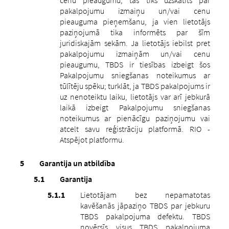
pakalpojumu izmaiņu un/vai cenu
pieauguma pieņemšanu, ja vien lietotājs
paziņojumā tika informēts par šīm
juridiskajām sekām. Ja lietotājs iebilst pret
pakalpojumu izmaiņām un/vai cenu
pieaugumu, TBDS ir tiesības izbeigt šos
Pakalpojumu sniegšanas noteikumus ar
tūlītēju spēku; turklāt, ja TBDS pakalpojums ir
uz nenoteiktu laiku, lietotājs var arī jebkurā
laikā izbeigt Pakalpojumu sniegšanas
noteikumus ar pienācīgu paziņojumu vai
atcelt savu reģistrāciju platformā. RIO -
Atspējot platformu.
Garantija un atbildība
Garantija
Lietotājam bez nepamatotas
kavēšanās jāpaziņo TBDS par jebkuru
TBDS pakalpojuma defektu. TBDS
novērsīs visus TBDS pakalpojuma