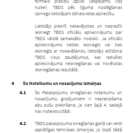
formālo prasību izpildi (iespējams, līdz
nullei). TBDS pēc līguma noslēgšanas
izsniegs lietotājam dzīvesvietas apliecību.
Lietotājs piekrīt nekavējoties un neprasīti
iesniegt TBDS oficiālu apliecinājumu par
TBDS vārdā samaksāto nodokli. Ja oficiāls
apliecinājums netiek iesniegts vai tiek
iesniegts ar nokavēšanos, lietotājs atlīdzina
TBDS visus zaudējumus, kas radušies
apliecinājuma nesniegšanas vai novēlotas
iesniegšanas rezultātā.
Šo Noteikumu un nosacījumu izmaiņas
Šo Pakalpojumu sniegšanas noteikumu un
nosacījumu grozījumiem ir nepieciešama
abu pušu piekrišana, ja vien šajā 4. sadaļā
nav noteikts citādi.
TBDS pakalpojuma sniegšanas gaitā var veikt
saprātīgas tehniskas izmaiņas, jo īpaši tādā