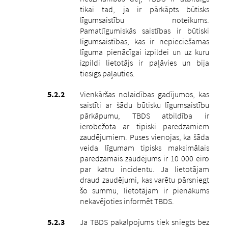
tikai tad, ja ir pārkāpts būtisks
līgumsaistību noteikums.
Pamatlīgumiskās saistības ir būtiski
līgumsaistības, kas ir nepieciešamas
līguma pienācīgai izpildei un uz kuru
izpildi lietotājs ir paļāvies un bija
tiesīgs paļauties.
Vienkāršas nolaidības gadījumos, kas
saistīti ar šādu būtisku līgumsaistību
pārkāpumu, TBDS atbildība ir
ierobežota ar tipiski paredzamiem
zaudējumiem. Puses vienojas, ka šāda
veida līgumam tipisks maksimālais
paredzamais zaudējums ir 10 000 eiro
par katru incidentu. Ja lietotājam
draud zaudējumi, kas varētu pārsniegt
šo summu, lietotājam ir pienākums
nekavējoties informēt TBDS.
Ja TBDS pakalpojums tiek sniegts bez