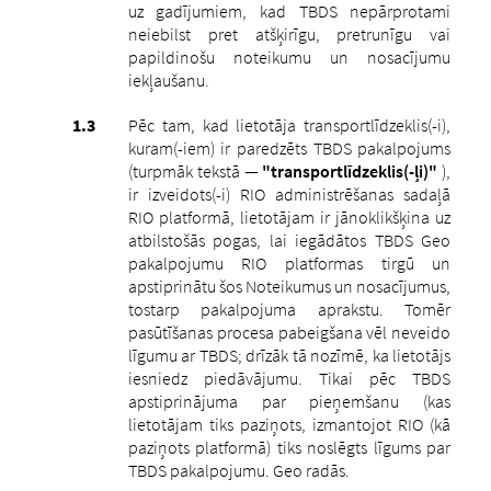
uz gadījumiem, kad TBDS nepārprotami
neiebilst pret atšķirīgu, pretrunīgu vai
papildinošu noteikumu un nosacījumu
iekļaušanu.
Pēc tam, kad lietotāja transportlīdzeklis(-i),
kuram(-iem) ir paredzēts TBDS pakalpojums
(turpmāk tekstā —
"transportlīdzeklis(-ļi)"
),
ir izveidots(-i) RIO administrēšanas sadaļā
RIO platformā, lietotājam ir jānoklikšķina uz
atbilstošās pogas, lai iegādātos TBDS Geo
pakalpojumu RIO platformas tirgū un
apstiprinātu šos Noteikumus un nosacījumus,
tostarp pakalpojuma aprakstu.
Tomēr
pasūtīšanas procesa pabeigšana vēl neveido
līgumu ar TBDS; drīzāk tā nozīmē, ka lietotājs
iesniedz piedāvājumu. Tikai pēc TBDS
apstiprinājuma par pieņemšanu (kas
lietotājam tiks paziņots, izmantojot RIO (kā
paziņots platformā) tiks noslēgts līgums par
TBDS pakalpojumu. Geo radās.