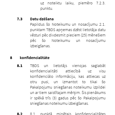
uz noteiktu laiku, piemēro 7.2.3.
punktu.
Datu dzēšana
Papildus šo Noteikumu un nosacījumu 2.1.
punktam TBDS apņemas dzēst lietotāja datu
vēsturi pēc divdesmit pieciem (25) mēnešiem
pēc šo Noteikumu un nosacījumu
izbeigšanas.
konfidencialitāte
TBDS un lietotājs vienojas saglabāt
konfidencialitāti attiecībā uz visu
konfidenciālo informāciju, kas attiecas uz
otru pusi, un izmantot to tikai šo
Pakalpojumu sniegšanas noteikumu izpildei
un ar tiem saistītajam mērķim. Šis pienākums
ir spēkā trīs (3) gadus pēc šo Pakalpojumu
sniegšanas noteikumu izbeigšanas.
8.1. punktā minētais konfidencialitātes