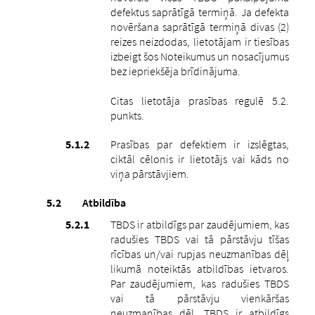
defektus saprātīgā termiņā. Ja defekta
novēršana saprātīgā termiņā divas (2)
reizes neizdodas, lietotājam ir tiesības
izbeigt šos Noteikumus un nosacījumus
bez iepriekšēja brīdinājuma.
Citas lietotāja prasības regulē 5.2.
punkts.
Prasības par defektiem ir izslēgtas,
ciktāl cēlonis ir lietotājs vai kāds no
viņa pārstāvjiem.
Atbildība
TBDS ir atbildīgs par zaudējumiem, kas
radušies TBDS vai tā pārstāvju tīšas
rīcības un/vai rupjas neuzmanības dēļ
likumā noteiktās atbildības ietvaros.
Par zaudējumiem, kas radušies TBDS
vai tā pārstāvju vienkāršas
neuzmanības dēļ, TBDS ir atbildīgs