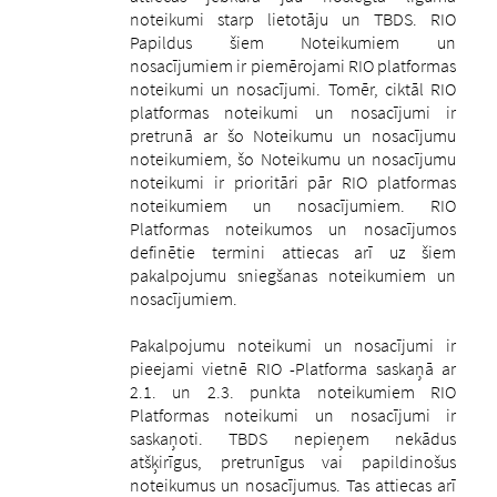
noteikumi starp lietotāju un TBDS. RIO
Papildus šiem Noteikumiem un
nosacījumiem ir piemērojami RIO platformas
noteikumi un nosacījumi.
Tomēr, ciktāl RIO
platformas noteikumi un nosacījumi ir
pretrunā ar šo Noteikumu un nosacījumu
noteikumiem, šo Noteikumu un nosacījumu
noteikumi ir prioritāri pār RIO platformas
noteikumiem un nosacījumiem.
RIO
Platformas noteikumos un nosacījumos
definētie termini attiecas arī uz šiem
pakalpojumu sniegšanas noteikumiem un
nosacījumiem.
Pakalpojumu noteikumi un nosacījumi ir
pieejami vietnē RIO -Platforma saskaņā ar
2.1. un 2.3. punkta noteikumiem RIO
Platformas noteikumi un nosacījumi ir
saskaņoti.
TBDS nepieņem nekādus
atšķirīgus, pretrunīgus vai papildinošus
noteikumus un nosacījumus. Tas attiecas arī