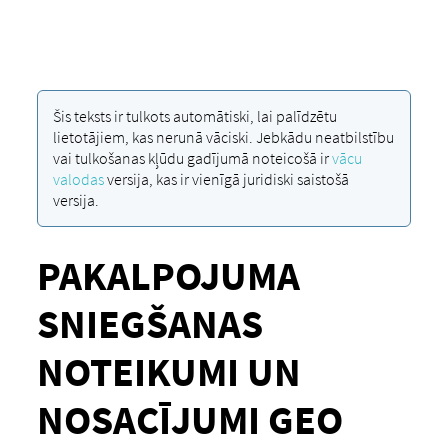
Šis teksts ir tulkots automātiski, lai palīdzētu
lietotājiem, kas nerunā vāciski. Jebkādu neatbilstību
vai tulkošanas kļūdu gadījumā noteicošā ir
vācu
valodas
versija, kas ir vienīgā juridiski saistošā
versija.
PAKALPOJUMA
SNIEGŠANAS
NOTEIKUMI UN
NOSACĪJUMI GEO