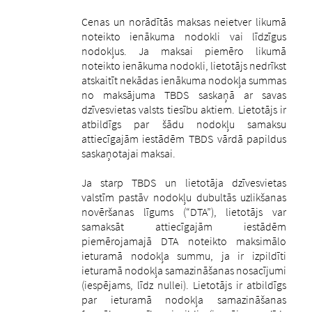
Cenas un norādītās maksas neietver likumā
noteikto ienākuma nodokli vai līdzīgus
nodokļus. Ja maksai piemēro likumā
noteikto ienākuma nodokli, lietotājs nedrīkst
atskaitīt nekādas ienākuma nodokļa summas
no maksājuma TBDS saskaņā ar savas
dzīvesvietas valsts tiesību aktiem. Lietotājs ir
atbildīgs par šādu nodokļu samaksu
attiecīgajām iestādēm TBDS vārdā papildus
saskaņotajai maksai.
Ja starp TBDS un lietotāja dzīvesvietas
valstīm pastāv nodokļu dubultās uzlikšanas
novēršanas līgums (“DTA”), lietotājs var
samaksāt attiecīgajām iestādēm
piemērojamajā DTA noteikto maksimālo
ieturamā nodokļa summu, ja ir izpildīti
ieturamā nodokļa samazināšanas nosacījumi
(iespējams, līdz nullei). Lietotājs ir atbildīgs
par ieturamā nodokļa samazināšanas