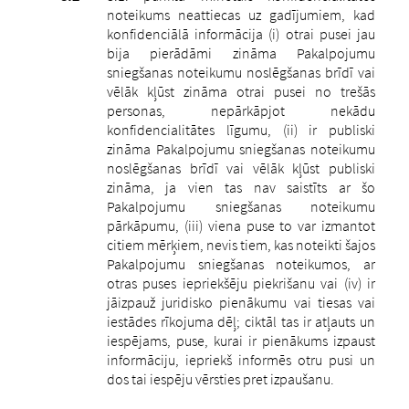
noteikums neattiecas uz gadījumiem, kad
konfidenciālā informācija (i) otrai pusei jau
bija pierādāmi zināma Pakalpojumu
sniegšanas noteikumu noslēgšanas brīdī vai
vēlāk kļūst zināma otrai pusei no trešās
personas, nepārkāpjot nekādu
konfidencialitātes līgumu, (ii) ir publiski
zināma Pakalpojumu sniegšanas noteikumu
noslēgšanas brīdī vai vēlāk kļūst publiski
zināma, ja vien tas nav saistīts ar šo
Pakalpojumu sniegšanas noteikumu
pārkāpumu, (iii) viena puse to var izmantot
citiem mērķiem, nevis tiem, kas noteikti šajos
Pakalpojumu sniegšanas noteikumos, ar
otras puses iepriekšēju piekrišanu vai (iv) ir
jāizpauž juridisko pienākumu vai tiesas vai
iestādes rīkojuma dēļ; ciktāl tas ir atļauts un
iespējams, puse, kurai ir pienākums izpaust
informāciju, iepriekš informēs otru pusi un
dos tai iespēju vērsties pret izpaušanu.