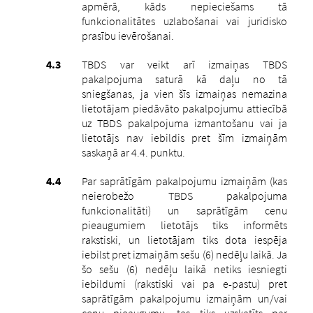
apmērā, kāds nepieciešams tā
funkcionalitātes uzlabošanai vai juridisko
prasību ievērošanai.
TBDS var veikt arī izmaiņas TBDS
pakalpojuma saturā kā daļu no tā
sniegšanas, ja vien šīs izmaiņas nemazina
lietotājam piedāvāto pakalpojumu attiecībā
uz TBDS pakalpojuma izmantošanu vai ja
lietotājs nav iebildis pret šīm izmaiņām
saskaņā ar 4.4. punktu.
Par saprātīgām pakalpojumu izmaiņām
(kas
neierobežo TBDS pakalpojuma
funkcionalitāti)
un saprātīgām cenu
pieaugumiem lietotājs tiks informēts
rakstiski, un lietotājam tiks dota iespēja
iebilst pret izmaiņām sešu (6) nedēļu laikā. Ja
šo sešu (6) nedēļu laikā netiks iesniegti
iebildumi (rakstiski vai pa e-pastu) pret
saprātīgām pakalpojumu izmaiņām un/vai
cenu pieaugumu, tas tiks uzskatīts par