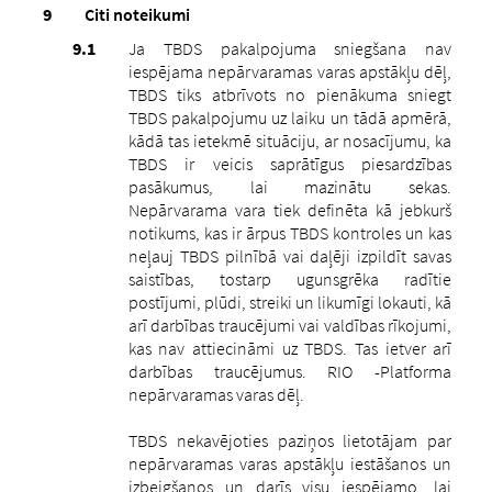
Citi noteikumi
Ja TBDS pakalpojuma sniegšana nav
iespējama nepārvaramas varas apstākļu dēļ,
TBDS tiks atbrīvots no pienākuma sniegt
TBDS pakalpojumu uz laiku un tādā apmērā,
kādā tas ietekmē situāciju, ar nosacījumu, ka
TBDS ir veicis saprātīgus piesardzības
pasākumus, lai mazinātu sekas.
Nepārvarama vara tiek definēta kā jebkurš
notikums, kas ir ārpus TBDS kontroles un kas
neļauj TBDS pilnībā vai daļēji izpildīt savas
saistības, tostarp ugunsgrēka radītie
postījumi, plūdi, streiki un likumīgi lokauti, kā
arī darbības traucējumi vai valdības rīkojumi,
kas nav attiecināmi uz TBDS. Tas ietver arī
darbības traucējumus. RIO -Platforma
nepārvaramas varas dēļ.
TBDS nekavējoties paziņos lietotājam par
nepārvaramas varas apstākļu iestāšanos un
izbeigšanos un darīs visu iespējamo, lai