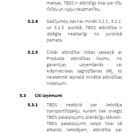
maksas, TBDS ir atbildīgs tikai par tīšu
rīcību un rupju neuzmanību.
Gadījumos, kas nav minēti 5.2.1., 5.2.2.
un 5.2.3. punktā, TBDS atbildība ir
izslēgta neatkarīgi no juridiskā
pamata.
Ciktāl atbildība rodas saskaņā ar
Produkta atbildības likumu, no
garantijas uzņemšanās vai
krāpnieciskas sagrozīšanas dēļ, to
neietekmē iepriekš minētie atbildības
noteikumi.
Citi izņēmumi
TBDS neatbild par lietotāja
transportlīdzekļu, kuriem tiek sniegts
TBDS pakalpojums, pienācīgu stāvokli.
TBDS pakalpojums kalpo tikai kā
atbalsts lietotājam; atbildība par