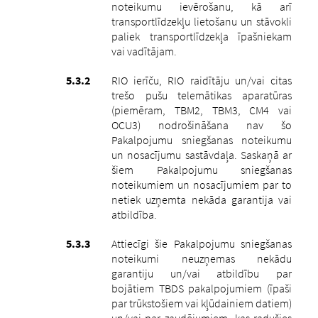
noteikumu ievērošanu, kā arī
transportlīdzekļu lietošanu un stāvokli
paliek transportlīdzekļa īpašniekam
vai vadītājam.
RIO ierīču, RIO raidītāju un/vai citas
trešo pušu telemātikas aparatūras
(piemēram, TBM2, TBM3, CM4 vai
OCU3) nodrošināšana nav šo
Pakalpojumu sniegšanas noteikumu
un nosacījumu sastāvdaļa.
Saskaņā ar
šiem Pakalpojumu sniegšanas
noteikumiem un nosacījumiem par to
netiek uzņemta nekāda garantija vai
atbildība.
Attiecīgi šie Pakalpojumu sniegšanas
noteikumi neuzņemas nekādu
garantiju un/vai atbildību par
bojātiem TBDS pakalpojumiem (īpaši
par trūkstošiem vai kļūdainiem datiem)
un/vai par zaudējumiem, kas radušies