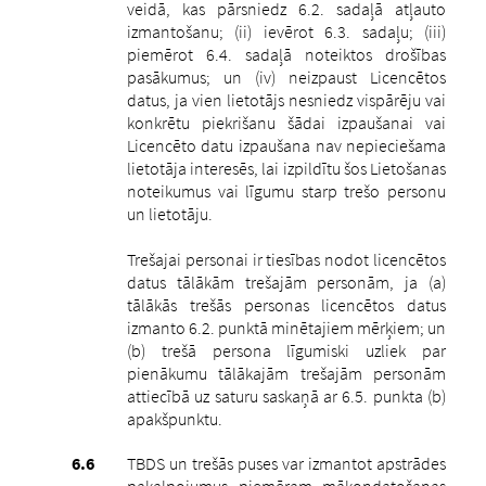
veidā, kas pārsniedz 6.2. sadaļā atļauto
izmantošanu; (ii) ievērot 6.3. sadaļu; (iii)
piemērot 6.4. sadaļā noteiktos drošības
pasākumus; un (iv) neizpaust Licencētos
datus, ja vien lietotājs nesniedz vispārēju vai
konkrētu piekrišanu šādai izpaušanai vai
Licencēto datu izpaušana nav nepieciešama
lietotāja interesēs, lai izpildītu šos Lietošanas
noteikumus vai līgumu starp trešo personu
un lietotāju.
Trešajai personai ir tiesības nodot licencētos
datus tālākām trešajām personām, ja (a)
tālākās trešās personas licencētos datus
izmanto 6.2. punktā minētajiem mērķiem; un
(b) trešā persona līgumiski uzliek par
pienākumu tālākajām trešajām personām
attiecībā uz saturu saskaņā ar 6.5. punkta (b)
apakšpunktu.
TBDS un trešās puses var izmantot apstrādes
pakalpojumus, piemēram, mākoņdatošanas