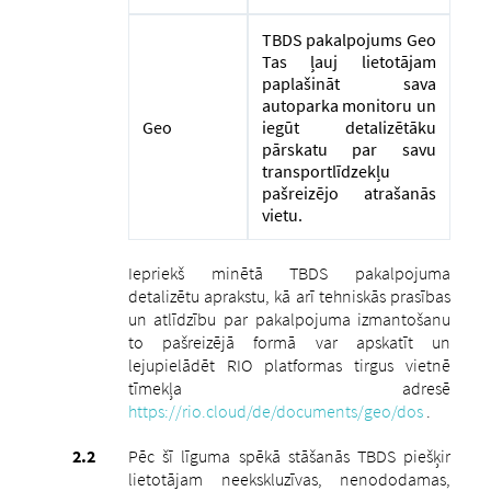
TBDS pakalpojums Geo
Tas ļauj lietotājam
paplašināt sava
autoparka monitoru un
Geo
iegūt detalizētāku
pārskatu par savu
transportlīdzekļu
pašreizējo atrašanās
vietu.
Iepriekš minētā TBDS pakalpojuma
detalizētu aprakstu, kā arī tehniskās prasības
un atlīdzību par pakalpojuma izmantošanu
to pašreizējā formā var apskatīt un
lejupielādēt RIO platformas tirgus vietnē
tīmekļa adresē
https://rio.cloud/de/documents/geo/dos
.
Pēc šī līguma spēkā stāšanās TBDS piešķir
lietotājam neekskluzīvas, nenododamas,