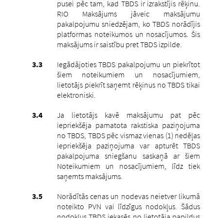
pusei pēc tam, kad TBDS ir izrakstījis rēķinu.
RIO Maksājums jāveic maksājumu
pakalpojumu sniedzējam, ko TBDS norādījis
platformas noteikumos un nosacījumos. Šis
maksājums ir saistību pret TBDS izpilde.
Iegādājoties TBDS pakalpojumu un piekrītot
šiem noteikumiem un nosacījumiem,
lietotājs piekrīt saņemt rēķinus no TBDS tikai
elektroniski.
Ja lietotājs kavē maksājumu pat pēc
iepriekšēja pamatota rakstiska paziņojuma
no TBDS, TBDS pēc vismaz vienas (1) nedēļas
iepriekšēja paziņojuma var apturēt TBDS
pakalpojuma sniegšanu saskaņā ar šiem
Noteikumiem un nosacījumiem, līdz tiek
saņemts maksājums.
Norādītās cenas un nodevas neietver likumā
noteikto PVN vai līdzīgus nodokļus. Šādus
nodokļus TBDS iekasēs no lietotāja papildus