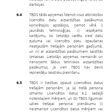
darbojas.
TBDS tālāk apņemas īstenot visus atbilstošos
licencēto datu aizsardzības pasākumus
konkrētajos apstākļos, ņemot vērā i)
jaunākās tehnoloģijas, ii) iespējamo
kaitējumu, ko lietotājs varētu ciest datu
zuduma vai licencēto datu izpaušanas
neatļautām trešajām personām gadījumā,
un iii) ar aizsardzības pasākumiem saistītās
izmaksas. Lietotājs apņemas nemaināt un
nenoņemt šādus tehniskos aizsardzības
pasākumus, ja vien TBDS nav devis
iepriekšēju rakstisku piekrišanu.
TBDS ir tiesības izpaust Licencētos datus
trešajām personām, ja (a) trešā persona
izmanto Licencētos datus 6.2. sadaļā
noteiktajiem mērķiem; un (b) TBDS līgumiski
uzliek trešajai personai pienākumu (i)
neizmantot Licencētos datus mērķiem vai