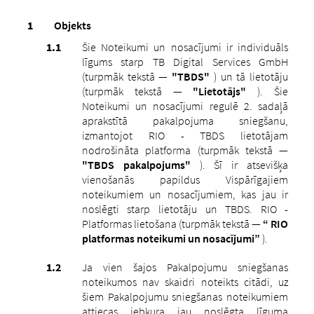
Objekts
Šie Noteikumi un nosacījumi ir individuāls
līgums starp TB Digital Services GmbH
(turpmāk tekstā —
"TBDS"
) un tā lietotāju
(turpmāk tekstā —
"Lietotājs"
). Šie
Noteikumi un nosacījumi regulē 2. sadaļā
aprakstītā pakalpojuma sniegšanu,
izmantojot RIO - TBDS lietotājam
nodrošināta platforma (turpmāk tekstā —
"TBDS pakalpojums"
). Šī ir atsevišķa
vienošanās papildus Vispārīgajiem
noteikumiem un nosacījumiem, kas jau ir
noslēgti starp lietotāju un TBDS. RIO -
Platformas lietošana (turpmāk tekstā —
“ RIO
platformas noteikumi un nosacījumi”
).
Ja vien šajos Pakalpojumu sniegšanas
noteikumos nav skaidri noteikts citādi, uz
šiem Pakalpojumu sniegšanas noteikumiem
attiecas jebkura jau noslēgta līguma