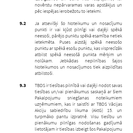
novērstu nepārvaramas varas apstākļus un
pēc iespējas ierobežotu to ietekmi.
Ja atsevišķi šo Noteikumu un nosacījumu
punkti ir vai kļūst pilnīgi vai daļēji spēkā
neesoši, pārējo punktu spēkā esamība netiek
ietekmēta. Puses aizstāj spēkā neesošo
punktu ar spēkā esošu punktu, kas visprecīzāk
atbilst spēkā neesošā punkta mērķim un
nolūkam. Jebkādas nepilnības šajos
Noteikumos un nosacījumos tiek aizpildītas
atbilstoši.
TBDS ir tiesības pilnībā vai daļēji nodot savas
tiesības un/vai pienākumus saskaņā ar šiem
Pakalpojumu sniegšanas noteikumiem
uzņēmumiem, kas ir saistīti ar TBDS Vācijas
Akciju sabiedrību likuma (AktG) 15. un
turpmāko pantu izpratnē. Visu tiesību un
pienākumu pilnīgas nodošanas gadījumā
lietotājam ir tiesības izbeigt šos Pakalpojumu