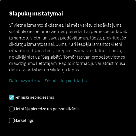
Slapukų nustatymai
Laipni lūdzam ceļvedī RIO -
Šī vietne izmanto sīkdatnes, lai mēs varētu piedāvāt jums
Platforma
vislabāko iespējamo vietnes pieredzi. Lai pēc iespējas labāk
izmantotu vietni un savus piedāvājumus, lūdzu, piekrītiet šo
sīkdatņu izmantošanai. Jums ir arī iespēja izmantot vietni,
Šajā pārskatā ir parādīti visi svarīgie soļi, lai droši un
izmantojot tikai tehniski nepieciešamās sīkdatnes. Lūdzu,
efektīvi pārvietotos pa [neskaidro tekstu]. RIO -lai
noklikšķiniet uz “Saglabāt”. Tomēr tas var ierobežot vietnes
orientētos platformā. Norādījumi palīdzēs jums
no
draudzīgumu lietotājam. Papildinformāciju var atrast mūsu
reģistrācijas līdz digitālo pakalpojumu lietošanai
un
datu aizsardzības un sīkdatņu lapās.
sniegs atbalstu atbilstoši jūsu pašreizējām vajadzībām –
neatkarīgi no tā, vai vēlaties pievienot autoparkam
Datu aizsardzība
|
Sīkfaili
|
Iespieddarbs
transportlīdzekli, izveidot vadītāja profilu vai rezervēt
digitālo pakalpojumu.
Tehniski nepieciešams
Lietotāja pieredze un personalizācija
Mārketings