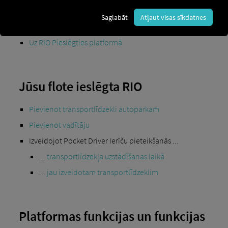
Pirmo reizi plkst. RIO ?
Saglabāt
Atļaut visas sīkdatnes
Reģistrējieties vietnē RIO platforma
Uz RIO Pieslēgties platformā
Jūsu flote ieslēgta RIO
Pievienot transportlīdzekli autoparkam
Pievienot vadītāju
Izveidojot Pocket Driver Ierīču pieteikšanās ...
...
transportlīdzekļa uzstādīšanas laikā
...
jau izveidotam transportlīdzeklim
Platformas funkcijas un funkcijas