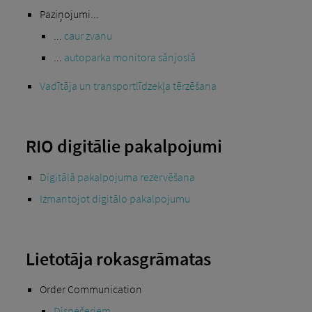
Paziņojumi...
...
caur zvanu
...
autoparka monitora sānjoslā
Vadītāja un transportlīdzekļa tērzēšana
RIO digitālie pakalpojumi
Digitālā pakalpojuma rezervēšana
Izmantojot digitālo pakalpojumu
Lietotāja rokasgrāmatas
Order Communication
Dispečeriem