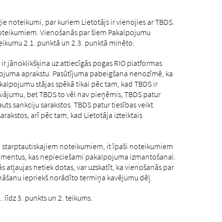
 noteikumi, par kuriem Lietotājs ir vienojies ar TBDS.
m noteikumiem. Vienošanās par šiem Pakalpojumu
teikumu 2.1. punktā un 2.3. punktā minēto.
 ir jānoklikšķina uz attiecīgās pogas RIO platformas
lpojuma aprakstu. Pasūtījuma pabeigšana nenozīmē, ka
akalpojumu stājas spēkā tikai pēc tam, kad TBDS ir
iedāvājumu, bet TBDS to vēl nav pieņēmis, TBDS patur
uts sankciju sarakstos. TBDS patur tiesības veikt
rakstos, arī pēc tam, kad Lietotāja izteiktais
i starptautiskajiem noteikumiem, it īpaši noteikumiem
okumentus, kas nepieciešami pakalpojuma izmantošanai.
 atļaujas netiek dotas, var uzskatīt, ka vienošanās par
ināšanu iepriekš norādīto termiņa kavējumu dēļ.
līdz 3. punkts un 2. teikums.