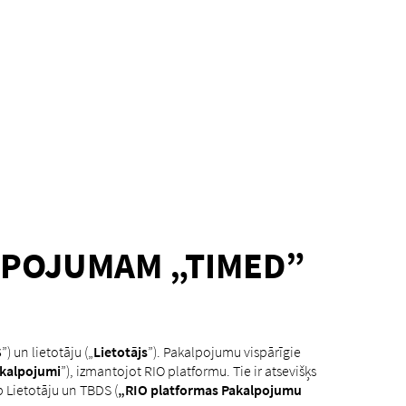
LPOJUMAM „TIMED”
S
”) un lietotāju („
Lietotājs
”). Pakalpojumu vispārīgie
kalpojumi
”), izmantojot RIO platformu. Tie ir atsevišķs
rp Lietotāju un TBDS (
„RIO platformas Pakalpojumu