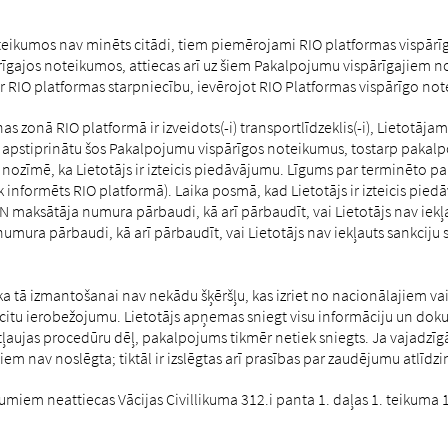
eikumos nav minēts citādi, tiem piemērojami RIO platformas vispārīgie
pārīgajos noteikumos, attiecas arī uz šiem Pakalpojumu vispārīgajie
 RIO platformas starpniecību, ievērojot RIO Platformas vispārīgo no
 zonā RIO platformā ir izveidots(-i) transportlīdzeklis(-i), Lietotājam
n apstiprinātu šos Pakalpojumu vispārīgos noteikumus, tostarp paka
i nozīmē, ka Lietotājs ir izteicis piedāvājumu. Līgums par terminēto p
tiek informēts RIO platformā). Laika posmā, kad Lietotājs ir izteicis p
N maksātāja numura pārbaudi, kā arī pārbaudīt, vai Lietotājs nav iekļa
ura pārbaudi, kā arī pārbaudīt, vai Lietotājs nav iekļauts sankciju sa
a tā izmantošanai nav nekādu šķēršļu, kas izriet no nacionālajiem va
 citu ierobežojumu. Lietotājs apņemas sniegt visu informāciju un d
aujas procedūru dēļ, pakalpojums tikmēr netiek sniegts. Ja vajadzīgās
 nav noslēgta; tiktāl ir izslēgtas arī prasības par zaudējumu atlīdz
iem neattiecas Vācijas Civillikuma 312.i panta 1. daļas 1. teikuma 1. 