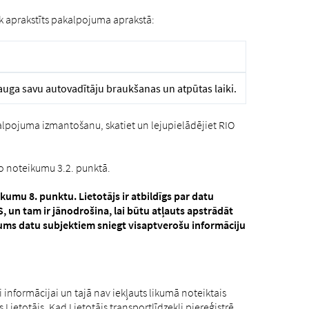
 aprakstīts pakalpojuma aprakstā:
uga savu autovadītāju braukšanas un atpūtas laiki.
alpojuma izmantošanu, skatiet un lejupielādējiet RIO
o noteikumu 3.2. punktā.
umu 8. punktu. Lietotājs ir atbildīgs par datu
, un tam ir jānodrošina, lai būtu atļauts apstrādāt
kums datu subjektiem sniegt visaptverošu informāciju
 informācijai un tajā nav iekļauts likumā noteiktais
Lietotājs. Kad Lietotājs transportlīdzekli piereģistrē,