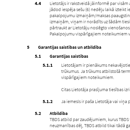
Lietotājs ir rakstveidā jāinformē par vis
jādod iespēja sešu (6) nedēļu laikā izteikt
pakalpojumu izmaiņām/maksas paaugstināš
izmaiņām, viņam ir norādīts uz šādām tie
pārtraukt ar Lietotāju noslēgto vienošanos
Pakalpojumu vispārīgajiem noteikumiem vai
Garantijas saistības un atbildība
Garantijas saistības
Lietotājam ir pienākums nekavējot
trūkumus. Ja trūkums atbilstošā term
vispārīgajiem noteikumiem.
Citas Lietotāja prasījuma tiesības izr
Ja iemesls ir paša Lietotāja vai viņa
Atbildība
TBDS atbild par zaudējumiem, kurus TBDS vai
neuzmanības dēļ, TBDS atbild tikai tādā ga