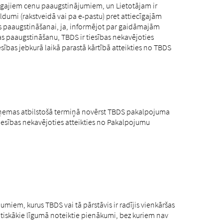
cīgajiem cenu paaugstinājumiem, un Lietotājam ir
ildumi (rakstveidā vai pa e-pastu) pret attiecīgajām
paaugstināšanai, ja, informējot par gaidāmajām
s paaugstināšanu, TBDS ir tiesības nekavējoties
sības jebkurā laikā parastā kārtībā atteikties no TBDS
ņemas atbilstošā termiņā novērst TBDS pakalpojuma
iesības nekavējoties atteikties no Pakalpojumu
umiem, kurus TBDS vai tā pārstāvis ir radījis vienkāršas
ūtiskākie līgumā noteiktie pienākumi, bez kuriem nav