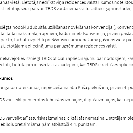
nas vietā, Lietotājs nedrīkst viņa rezidences valsts likumos noteikto
etotājs sedz pats un TBDS vārdā iemaksā tos attiecīgajai iestādei, p
 noslēgta nodokļu dubultās uzlikšanas novēršanas konvencija („Konvenc
tā, tādā maksimālajā apmērā, kāds minēts Konvencijā, ja vien pastāv
ild par to, lai būtu izpildīti priekšnosacījumi ienākuma gūšanas viet
edz Lietotājam apliecinājumu par uzņēmuma rezidences valsti.
ekavējoties izsniegt TBDS oficiālu apliecinājumu par nodokļiem, kas 
novēloti, Lietotājam ir jāsedz visi zaudējumi, kas TBDS ir radušies apl
ikumos
ārīgajos noteikumos, nepieciešama abu Pušu piekrišana, ja vien 4. pun
 var veikt piemērotas tehniskas izmaiņas, it īpaši izmaiņas, kas nep
 var veikt arī saturiskas izmaiņas, ciktāl tās nemazina Lietotājam 
iebildis pret šīm izmaiņām atbilstoši 4.4. punktam.