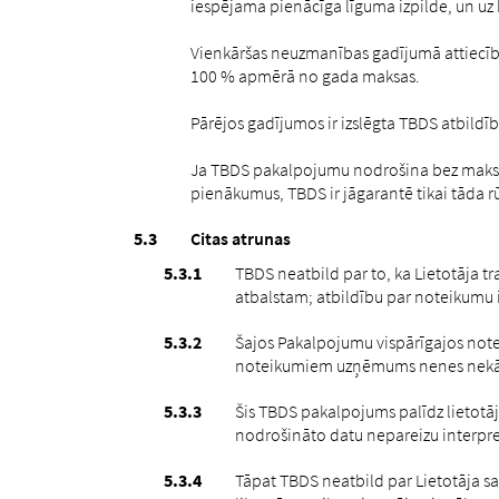
iespējama pienācīga līguma izpilde, un uz ku
Vienkāršas neuzmanības gadījumā attiecīb
100 % apmērā no gada maksas.
Pārējos gadījumos ir izslēgta TBDS atbildī
Ja TBDS pakalpojumu nodrošina bez maksas
pienākumus, TBDS ir jāgarantē tikai tāda r
Citas atrunas
TBDS neatbild par to, ka Lietotāja t
atbalstam; atbildību par noteikumu i
Šajos Pakalpojumu vispārīgajos note
noteikumiem uzņēmums nenes nekādu 
Šis TBDS pakalpojums palīdz lietotāj
nodrošināto datu nepareizu interpre
Tāpat TBDS neatbild par Lietotāja sa