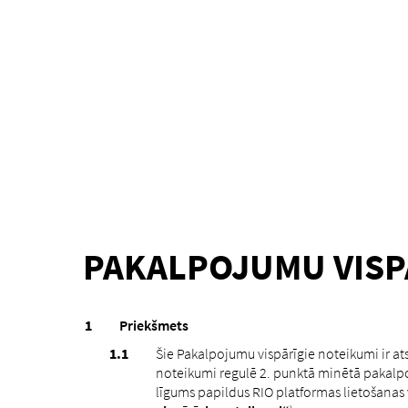
PAKALPOJUMU VISP
Priekšmets
Šie Pakalpojumu vispārīgie noteikumi ir a
noteikumi regulē 2. punktā minētā pakalp
līgums papildus RIO platformas lietošana