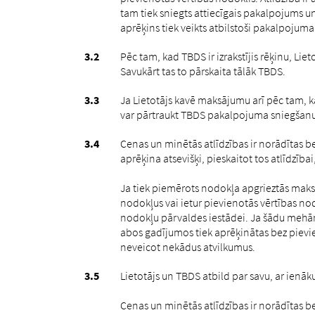
tam tiek sniegts attiecīgais pakalpojums u
aprēķins tiek veikts atbilstoši pakalpojum
Pēc tam, kad TBDS ir izrakstījis rēķinu, 
Savukārt tas to pārskaita tālāk TBDS.
Ja Lietotājs kavē maksājumu arī pēc tam, 
var pārtraukt TBDS pakalpojuma sniegšanu 
Cenas un minētās atlīdzības ir norādītas 
aprēķina atsevišķi, pieskaitot tos atlīdzība
Ja tiek piemērots nodokļa apgrieztās maks
nodokļus vai ietur pievienotās vērtības nod
nodokļu pārvaldes iestādei. Ja šādu mehāni
abos gadījumos tiek aprēķinātas bez pievi
neveicot nekādus atvilkumus.
Lietotājs un TBDS atbild par savu, ar ien
Cenas un minētās atlīdzības ir norādītas b