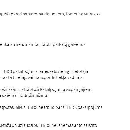
tipiski paredzamiem zaudējumiem, tomēr ne vairāk kā
enkāršu neuzmanību, proti, pārkāpj galvenos
lī. TBDS pakalpojums paredzēts vienīgi Lietotāja
s tā turētājs vai transportlīdzekļa vadītājs.
rošināšanu. Atbilstoši Pakalpojumu vispārīgajiem
 uz ierīču nodrošināšanu.
 atpūtas laikus. TBDS neatbild par šī TBDS pakalpojuma
ruktāžu un uzraudzību. TBDS neuzņemas ar to saistīto