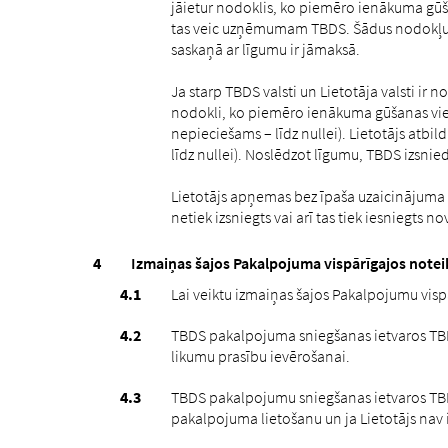
jāietur nodoklis, ko piemēro ienākuma gūša
tas veic uzņēmumam TBDS. Šādus nodokļus Li
saskaņā ar līgumu ir jāmaksā.
Ja starp TBDS valsti un Lietotāja valsti ir
nodokli, ko piemēro ienākuma gūšanas vie
nepieciešams – līdz nullei). Lietotājs atb
līdz nullei). Noslēdzot līgumu, TBDS izsni
Lietotājs apņemas bez īpaša uzaicinājuma n
netiek izsniegts vai arī tas tiek iesniegts 
Izmaiņas šajos Pakalpojuma vispārīgajos note
Lai veiktu izmaiņas šajos Pakalpojumu visp
TBDS pakalpojuma sniegšanas ietvaros TBDS
likumu prasību ievērošanai.
TBDS pakalpojumu sniegšanas ietvaros TBDS
pakalpojuma lietošanu un ja Lietotājs nav 