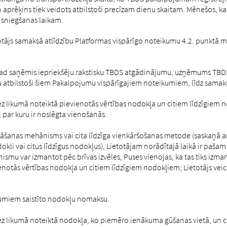
n aprēķins tiek veidots atbilstoši precīzam dienu skaitam. Mēnešos, 
a sniegšanas laikam.
Lietotājs samaksā atlīdzību Platformas vispārīgo noteikumu 4.2. pun
kad saņēmis iepriekšēju rakstisku TBDS atgādinājumu, uzņēmums TBDS, 
atbilstoši šiem Pakalpojumu vispārīgajiem noteikumiem, līdz samaksa
bez likumā noteiktā pievienotās vērtības nodokļa un citiem līdzīgi
i, par kuru ir noslēgta vienošanās.
āšanas mehānisms vai cita līdzīga vienkāršošanas metode (saskaņā a
okli vai citus līdzīgus nodokļus), Lietotājam norādītajā laikā ir pašam
smu var izmantot pēc brīvas izvēles, Puses vienojas, ka tas tiks izman
enotās vērtības nodokļa un citiem līdzīgiem nodokļiem; Lietotājs ve
ākumiem saistīto nodokļu nomaksu.
ez likumā noteiktā nodokļa, ko piemēro ienākuma gūšanas vietā, un ci