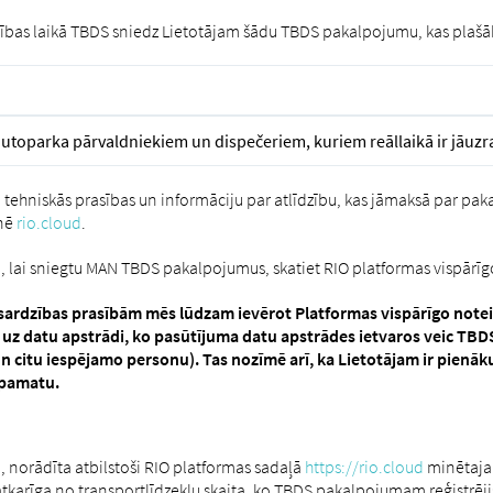
bas laikā TBDS sniedz Lietotājam šādu TBDS pakalpojumu, kas plašāk
utoparka pārvaldniekiem un dispečeriem, kuriem reāllaikā ir jāuzra
tehniskās prasības un informāciju par atlīdzību, kas jāmaksā par pak
tnē
rio.cloud
.
, lai sniegtu MAN TBDS pakalpojumus, skatiet RIO platformas vispārīg
zsardzības prasībām mēs lūdzam ievērot Platformas vispārīgo noteik
 uz datu apstrādi, ko pasūtījuma datu apstrādes ietvaros veic TBDS
n citu iespējamo personu). Tas nozīmē arī, ka Lietotājam ir pienā
 pamatu.
norādīta atbilstoši RIO platformas sadaļā
https://rio.cloud
minētajai
atkarīga no transportlīdzekļu skaita, ko TBDS pakalpojumam reģistrējis 