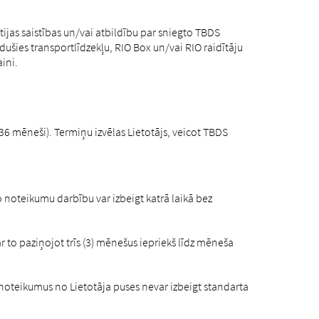
as saistības un/vai atbildību par sniegto TBDS
ušies transportlīdzekļu, RIO Box un/vai RIO raidītāju
ini.
36 mēneši). Termiņu izvēlas Lietotājs, veicot TBDS
o noteikumu darbību var izbeigt katrā laikā bez
 to paziņojot trīs (3) mēnešus iepriekš līdz mēneša
 noteikumus no Lietotāja puses nevar izbeigt standarta