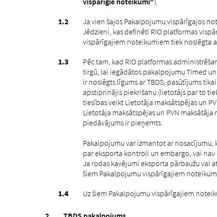
vispārīgie noteikumi“
).
Ja vien šajos Pakalpojumu vispārīgajos not
Jēdzieni, kas definēti RIO platformas vis
vispārīgajiem noteikumiem tiek noslēgta ar
Pēc tam, kad RIO platformas administrēšanas
tirgū, lai iegādātos pakalpojumu Timed u
ir noslēgts līgums ar TBDS; pasūtījums tika
apstiprinājis piekrišanu (lietotājs par to 
tiesības veikt Lietotāja maksātspējas un PV
Lietotāja maksātspējas un PVN maksātāja num
piedāvājums ir pieņemts.
Pakalpojumu var izmantot ar nosacījumu, k
par eksporta kontroli un embargo, vai nav
Ja rodas kavējumi eksporta pārbaužu vai atļ
šiem Pakalpojumu vispārīgajiem noteikumiem
Uz šiem Pakalpojumu vispārīgajiem noteikum
TBDS pakalpojums