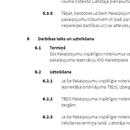
likumā noteikto Lietotāja pienākumu 
Tāpat, balstoties uz šiem Pakalpoj
pakalpojumu trūkumiem (it īpaši par 
nepareizas darbības un/vai atteices g
Darbības laiks un uzteikšana
Termiņš
Šos Pakalpojumu vispārīgos noteikumus var 
pakalpojuma rezervāciju RIO Marketplace.
Uzteikšana
Ja šie Pakalpojumu vispārīgie noteik
iepriekšēja brīdinājuma TBDS; izbeig
TBDS Pakalpojuma vispārīgos noteikum
beigām.
Ja šie Pakalpojuma vispārīgie noteik
lietošanas termiņa laikā. Lietotāja 