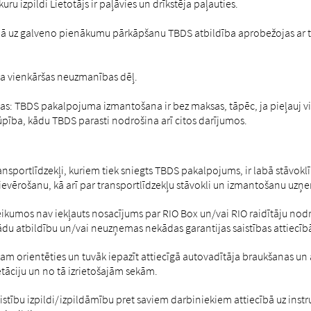
ru izpildi Lietotājs ir paļāvies un drīkstēja paļauties.
ā uz galveno pienākumu pārkāpšanu TBDS atbildība aprobežojas ar 
ba vienkāršas neuzmanības dēļ.
: TBDS pakalpojuma izmantošana ir bez maksas, tāpēc, ja pieļauj vi
ūpība, kādu TBDS parasti nodrošina arī citos darījumos.
ransportlīdzekļi, kuriem tiek sniegts TBDS pakalpojums, ir labā stāvok
evērošanu, kā arī par transportlīdzekļu stāvokli un izmantošanu uzņema
ikumos nav iekļauts nosacījums par RIO Box un/vai RIO raidītāju nod
atbildību un/vai neuzņemas nekādas garantijas saistības attiecībā
am orientēties un tuvāk iepazīt attiecīgā autovadītāja braukšanas un
tāciju un no tā izrietošajām sekām.
istību izpildi/izpildāmību pret saviem darbiniekiem attiecībā uz inst