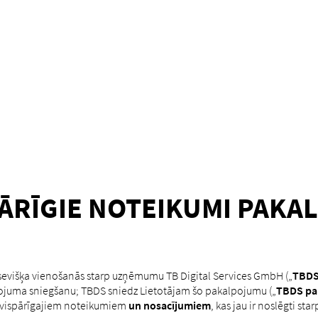
ĀRĪGIE NOTEIKUMI PAKA
tsevišķa vienošanās starp uzņēmumu TB Digital Services GmbH („
TBD
ojuma sniegšanu; TBDS sniedz Lietotājam šo pakalpojumu („
TBDS pa
s vispārīgajiem noteikumiem
un nosacījumiem
, kas jau ir noslēgti sta