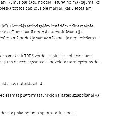
s atvilkumus par šādu nodokli ieturēt no maksājuma, ko
ieskaitot tos papildus pie maksas, kas Lietotājam
ija”), Lietotājs attiecīgajām iestādēm drīkst maksāt
 nosacījums par šī nodokļa samazināšanu (ja
ā piemērojamā nodokļa samazināšanai (ja nepieciešams –
ir samaksāti TBDS vārdā. Ja oficiāls apliecinājums
iecinājuma neiesniegšanas vai novēlotas iesniegšanas dēļ.
ktā nav noteikts citādi.
ieciešamas platformas funkcionalitātes uzlabošanai vai
piedāvātā pakalpojuma apjomu attiecībā uz