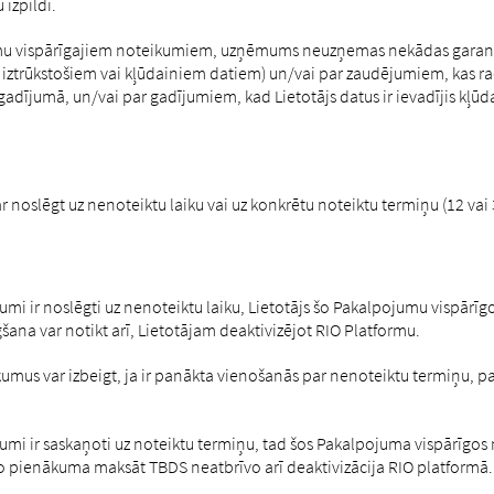
izpildi.
umu vispārīgajiem noteikumiem, uzņēmums neuzņemas nekādas garantij
iztrūkstošiem vai kļūdainiem datiem) un/vai par zaudējumiem, kas rad
adījumā, un/vai par gadījumiem, kad Lietotājs datus ir ievadījis kļūda
noslēgt uz nenoteiktu laiku vai uz konkrētu noteiktu termiņu (12 vai 
umi ir noslēgti uz nenoteiktu laiku, Lietotājs šo Pakalpojumu vispārīg
šana var notikt arī, Lietotājam deaktivizējot RIO Platformu.
us var izbeigt, ja ir panākta vienošanās par nenoteiktu termiņu, par
umi ir saskaņoti uz noteiktu termiņu, tad šos Pakalpojuma vispārīgos
no pienākuma maksāt TBDS neatbrīvo arī deaktivizācija RIO platformā.